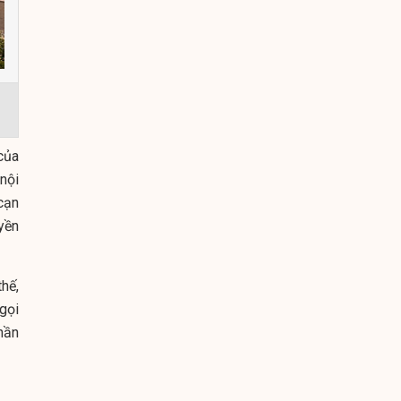
của
nội
cạn
yền
hế,
gọi
hần