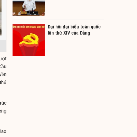
Đại hội đại biểu toàn quốc
lần thứ XIV của Đảng
ượt
cầu
yền
thủ
trúc
ợng
iao