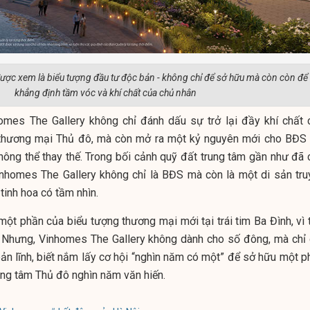
ược xem là biểu tượng đầu tư độc bản - không chỉ để sở hữu mà còn còn để
khẳng định tầm vóc và khí chất của chủ nhân
omes The Gallery không chỉ đánh dấu sự trở lại đầy khí chất 
 thương mại Thủ đô, mà còn mở ra một kỷ nguyên mới cho BĐS 
không thể thay thế. Trong bối cảnh quỹ đất trung tâm gần như đã 
 Vinhomes The Gallery không chỉ là BĐS mà còn là một di sản tru
 tinh hoa có tầm nhìn.
ột phần của biểu tượng thương mại mới tại trái tim Ba Đình, vì t
. Nhưng, Vinhomes The Gallery không dành cho số đông, mà chỉ 
ản lĩnh, biết nắm lấy cơ hội “nghìn năm có một” để sở hữu một p
ung tâm Thủ đô nghìn năm văn hiến.