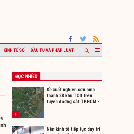
KINH TẾ SỐ
ĐẦU TƯ VÀ PHÁP LUẬT
ĐỌC NHIỀU
Đề xuất nghiên cứu hình
thành 28 khu TOD trên
tuyến đường sắt TP.HCM -
Cần Thơ
1
ng
ình
Nền kinh tế tiếp tục duy trì