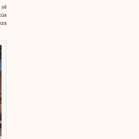
m sẽ
của
nza