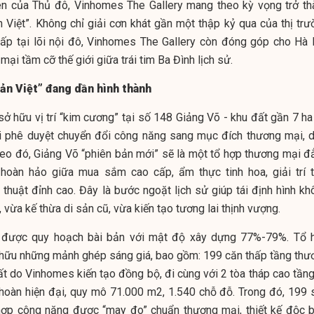
ên của Thủ đô, Vinhomes The Gallery mang theo kỳ vọng trở th
 Việt”. Không chỉ giải cơn khát gần một thập kỷ qua của thị trư
p tại lõi nội đô, Vinhomes The Gallery còn đóng góp cho Hà 
ại tầm cỡ thế giới giữa trái tim Ba Đình lịch sử.
ản Việt” đang dần hình thành
ở hữu vị trí “kim cương” tại số 148 Giảng Võ - khu đất gần 7 ha
 phê duyệt chuyển đổi công năng sang mục đích thương mại, d
heo đó, Giảng Võ “phiên bản mới” sẽ là một tổ hợp thương mại đ
 hoàn hảo giữa mua sắm cao cấp, ẩm thực tinh hoa, giải trí t
 thuật đỉnh cao. Đây là bước ngoặt lịch sử giúp tái định hình kh
 vừa kế thừa di sản cũ, vừa kiến tạo tương lai thịnh vượng.
 được quy hoạch bài bản với mật độ xây dựng 77%-79%. Tổ 
 hữu những mảnh ghép sáng giá, bao gồm: 199 căn thấp tầng thư
ất do Vinhomes kiến tạo đồng bộ, đi cùng với 2 tòa tháp cao tầng
 hoàn hiện đại, quy mô 71.000 m2, 1.540 chỗ đỗ. Trong đó, 199 
hợp công năng được “may đo” chuẩn thương mại, thiết kế độc b