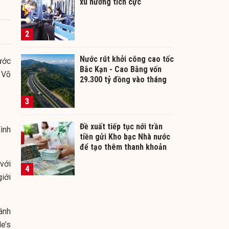
xu hướng tích cực
2
Nước rút khởi công cao tốc
ước
Bắc Kạn - Cao Bằng vốn
 Võ
29.300 tỷ đồng vào tháng
12/2026
3
Đề xuất tiếp tục nới trần
ình
tiền gửi Kho bạc Nhà nước
để tạo thêm thanh khoản
cho ngân hàng
với
4
iới
ánh
e’s