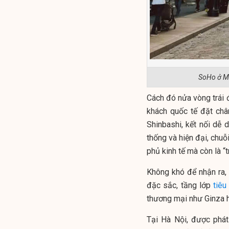
SoHo ở Ma
Cách đó nửa vòng trái đ
khách quốc tế đặt châ
Shinbashi, kết nối dễ 
thống và hiện đại, chuỗ
phủ kinh tế mà còn là “
Không khó để nhận ra, v
đặc sắc, tầng lớp
tiêu
thương mại như Ginza 
Tại Hà Nội, được phát