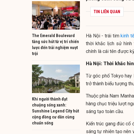
TIN LIÊN QUAN
Hà Nội - trái tim
kinh t
The Emerald Boulevard
tăng sức hút từ vị trí chiến
thời khắc lịch sử hìn
lược đến trải nghiệm vượt
chính là cái tên được k
trội
Hà Nội: Thời khắc hì
Từ góc phố Tokyo hay N
trở thành biểu tượng t
Thuộc phía Nam Manhat
Khi người thành đạt
hàng chục triệu lượt n
chuộng sống xanh:
Sunshine Legend City hút
sáng tạo toàn cầu.
cộng đồng cư dân cùng
chuẩn sống
Kiến trúc gang đúc cổ 
sáng tự nhiên tạo nên 