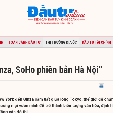
NH
TOÀN CẢNH ĐẦU TƯ
THỊ TRƯỜNG ĐỊA ỐC
ĐẦU TƯ TÀI CHÍNH
inza, SoHo phiên bản Hà Nội”
ew York đến Ginza sầm uất giữa lòng Tokyo, thế giới đã chứ
hương mại vươn mình để trở thành biểu tượng văn hóa, định h
ẳng cấp đô thị.