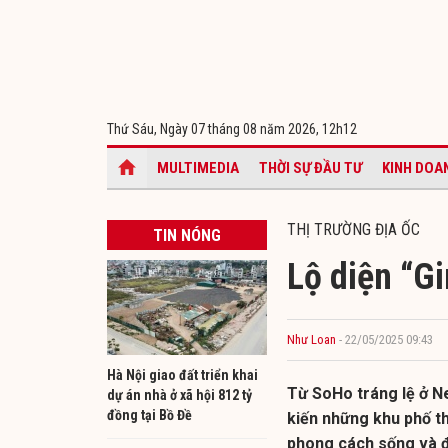
Thứ Sáu, Ngày 07 tháng 08 năm 2026,
12h12
MULTIMEDIA
THỜI SỰ ĐẦU TƯ
KINH DOA
THỊ TRƯỜNG ĐỊA ỐC
TIN NÓNG
Lộ diện “G
Như Loan
- 22/05/2025 09:43
Hà Nội giao đất triển khai
Từ SoHo tráng lệ ở N
dự án nhà ở xã hội 812 tỷ
đồng tại Bồ Đề
kiến những khu phố t
phong cách sống và đ