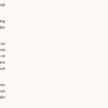
mặt
ang
tầm
 sự
inza
n di
aris
với
học
 sưu
iếm