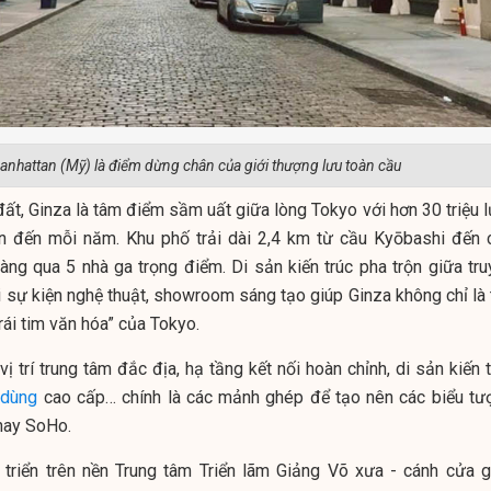
nhattan (Mỹ) là điểm dừng chân của giới thượng lưu toàn cầu
ất, Ginza là tâm điểm sầm uất giữa lòng Tokyo với hơn 30 triệu l
n đến mỗi năm. Khu phố trải dài 2,4 km từ cầu Kyōbashi đến 
dàng qua 5 nhà ga trọng điểm. Di sản kiến trúc pha trộn giữa tru
i sự kiện nghệ thuật, showroom sáng tạo giúp Ginza không chỉ là 
trái tim văn hóa” của Tokyo.
ị trí trung tâm đắc địa, hạ tầng kết nối hoàn chỉnh, di sản kiến 
 dùng
cao cấp… chính là các mảnh ghép để tạo nên các biểu tư
hay SoHo.
 triển trên nền Trung tâm Triển lãm Giảng Võ xưa - cánh cửa g