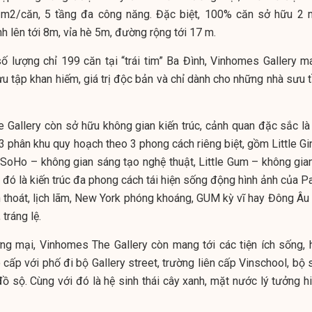
1 m2/căn, 5 tầng đa công năng. Đặc biệt, 100% căn sở hữu 2 
nh lên tới 8m, vỉa hè 5m, đường rộng tới 17 m.
 số lượng chỉ 199 căn tại “trái tim” Ba Đình, Vinhomes Gallery m
ưu tập khan hiếm, giá trị độc bản và chỉ dành cho những nhà sưu 
 Gallery còn sở hữu không gian kiến trúc, cảnh quan đặc sắc là
i. 3 phân khu quy hoạch theo 3 phong cách riêng biệt, gồm Little G
tle SoHo – không gian sáng tạo nghệ thuật, Little Gum – không gia
i đó là kiến trúc đa phong cách tái hiện sống động hình ảnh của P
h thoát, lịch lãm, New York phóng khoáng, GUM kỳ vĩ hay Đông Âu 
tráng lệ.
ng mại, Vinhomes The Gallery còn mang tới các tiện ích sống, 
ao cấp với phố đi bộ Gallery street, trường liên cấp Vinschool, bộ
đồ sộ. Cùng với đó là hệ sinh thái cây xanh, mặt nước lý tưởng h