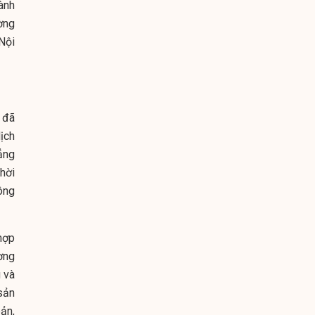
ành
ờng
Nội
 đã
ịch
ẳng
hời
ông
hợp
ơng
 và
sản
ản,