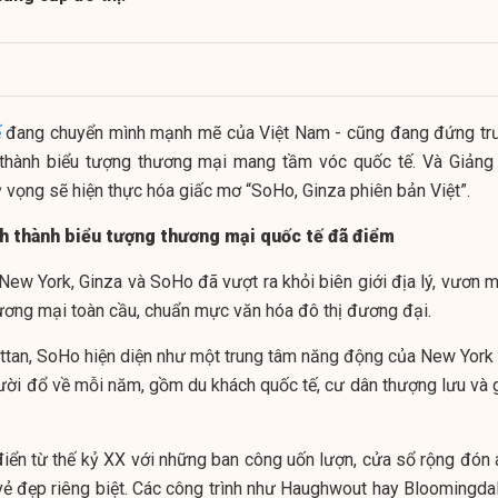
ế
đang chuyển mình mạnh mẽ của Việt Nam - cũng đang đứng tr
h thành biểu tượng thương mại mang tầm vóc quốc tế. Và Giảng
ỳ vọng sẽ hiện thực hóa giấc mơ “SoHo, Ginza phiên bản Việt”.
nh thành biểu tượng thương mại quốc tế đã điểm
ew York, Ginza và SoHo đã vượt ra khỏi biên giới địa lý, vươn m
hương mại toàn cầu, chuẩn mực văn hóa đô thị đương đại.
tan, SoHo hiện diện như một trung tâm năng động của New York 
gười đổ về mỗi năm, gồm du khách quốc tế, cư dân thượng lưu và g
điển từ thế kỷ XX với những ban công uốn lượn, cửa sổ rộng đón 
vẻ đẹp riêng biệt. Các công trình như Haughwout hay Bloomingdal