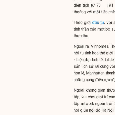
diện tích từ 73 – 19
thoáng với mặt tiền chí
Theo giới
đầu tư
, với
tinh thần của một bộ s
thực thụ.
Ngoài ra, Vinhomes The
hội tụ tinh hoa thế giớ
- hiện đại tinh tế, Lit
sản lịch sử. Đi cùng vớ
hoa lệ, Manhattan than
những cung điện rực rỡ, 
Ngoài không gian thươ
tập, vui chơi giải trí c
tập artwork ngoài trời 
hoi giữa nội đô Hà Nội.