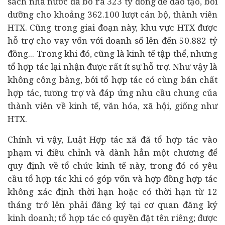
sách nhà nước đã bỏ ra 323 tỷ đổng để đào tạo, bồi
dưỡng cho khoảng 362.100 lượt cán bộ, thành viên
HTX. Cũng trong giai đoạn này, khu vực HTX được
hỗ trợ cho vay vốn với doanh số lên đến 50.882 tỷ
đồng... Trong khi đó, cũng là kinh tế tập thể, nhưng
tổ hợp tác lại nhận được rất ít sự hỗ trợ. Như vậy là
không công bằng, bởi tổ hợp tác có cùng bản chất
hợp tác, tương trợ và đáp ứng nhu cầu chung của
thành viên về kinh tế, văn hóa, xã hội, giống như
HTX.
Chính vì vậy, Luật Hợp tác xã đã tổ hợp tác vào
phạm vi điều chỉnh và dành hẳn một chương để
quy định về tổ chức kinh tế này, trong đó có yêu
cầu tổ hợp tác khi có góp vốn và hợp đồng hợp tác
không xác định thời hạn hoặc có thời hạn từ 12
tháng trở lên phải đăng ký tại cơ quan đăng ký
kinh doanh; tổ hợp tác có quyền đặt tên riêng; được