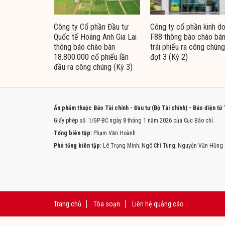
Công ty Cổ phần Đầu tư
Công ty cổ phần kinh d
Quốc tế Hoàng Anh Gia Lai
F88 thông báo chào bá
thông báo chào bán
trái phiếu ra công chúng
18.800.000 cổ phiếu lần
đợt 3 (Kỳ 2)
đầu ra công chúng (Kỳ 3)
Ấn phẩm thuộc Báo Tài chính - Đầu tư (Bộ Tài chính) - Báo điện tử
Giấy phép số: 1/GP-BC ngày 8 tháng 1 năm 2026 của Cục Báo chí.
Tổng biên tập:
Phạm Văn Hoành
Phó tổng biên tập:
Lê Trọng Minh; Ngô Chí Tùng; Nguyễn Văn Hồng
Trang chủ
Tòa soạn
Liên hệ quảng cáo