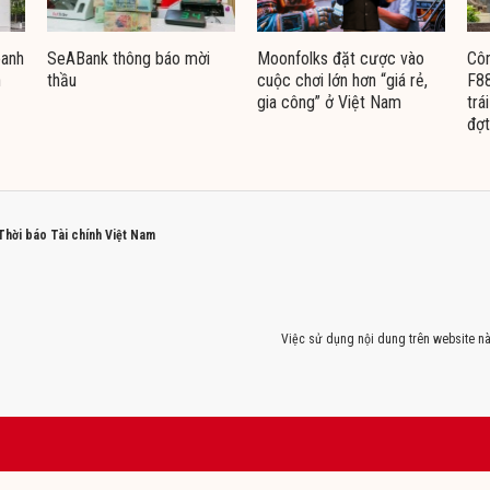
oanh
SeABank thông báo mời
Moonfolks đặt cược vào
Côn
n
thầu
cuộc chơi lớn hơn “giá rẻ,
F88
gia công” ở Việt Nam
trá
đợt
 Thời báo Tài chính Việt Nam
Việc sử dụng nội dung trên website nà