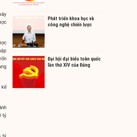
xây
Phát triển khoa học và
ược
công nghệ chiến lược
ược
hập
vốn
Đại hội đại biểu toàn quốc
lần thứ XIV của Đảng
ụng
 kế
ành
 tỷ
 tỷ