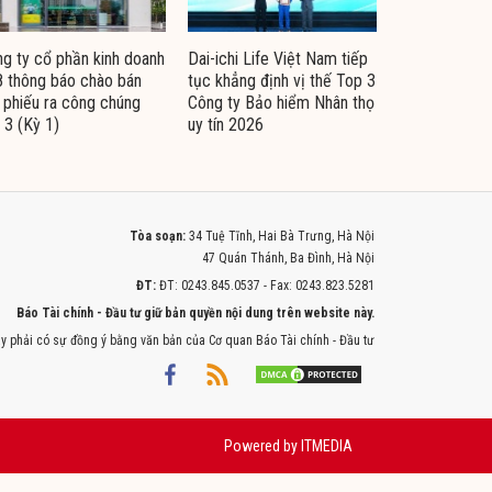
g ty cổ phần kinh doanh
Dai-ichi Life Việt Nam tiếp
 thông báo chào bán
tục khẳng định vị thế Top 3
i phiếu ra công chúng
Công ty Bảo hiểm Nhân thọ
 3 (Kỳ 1)
uy tín 2026
Tòa soạn:
34 Tuệ Tĩnh, Hai Bà Trưng, Hà Nội
47 Quán Thánh, Ba Đình, Hà Nội
ĐT:
ĐT: 0243.845.0537 - Fax: 0243.823.5281
Báo Tài chính - Đầu tư giữ bản quyền nội dung trên website này.
y phải có sự đồng ý bằng văn bản của Cơ quan Báo Tài chính - Đầu tư
Powered by
ITMEDIA