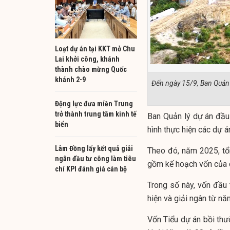
Loạt dự án tại KKT mở Chu
Lai khởi công, khánh
thành chào mừng Quốc
khánh 2-9
Đến ngày 15/9, Ban Quản
Động lực đưa miền Trung
trở thành trung tâm kinh tế
Ban Quản lý dự án đầu 
biển
hình thực hiện các dự á
Lâm Đồng lấy kết quả giải
Theo đó, năm 2025, tổ
ngân đầu tư công làm tiêu
gồm kế hoạch vốn của c
chí KPI đánh giá cán bộ
Trong số này, vốn đầu 
hiện và giải ngân từ n
Vốn Tiểu dự án bồi thư