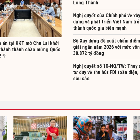
Long Thành
Nghị quyết của Chính phủ về xâ
dựng và phát triển Việt Nam trở
thành quốc gia biển mạnh
Bộ Xây dựng đề xuất chấm điểm
ự án tại KKT mở Chu Lai khởi
giải ngân năm 2026 với mức vốn
khánh thành chào mừng Quốc
38.872 tỷ đồng
2-9
Nghị quyết số 10-NQ/TW: Thay 
tư duy về thu hút FDI toàn diện,
sâu sắc