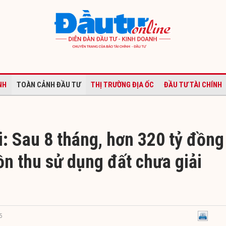
NH
TOÀN CẢNH ĐẦU TƯ
THỊ TRƯỜNG ĐỊA ỐC
ĐẦU TƯ TÀI CHÍNH
: Sau 8 tháng, hơn 320 tỷ đồng
ồn thu sử dụng đất chưa giải
5