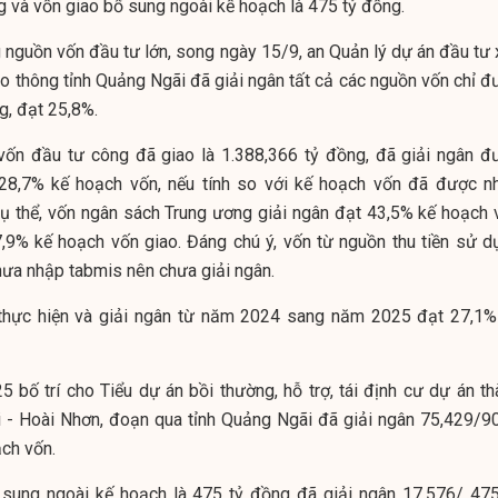
g và vốn giao bổ sung ngoài kế hoạch là 475 tỷ đồng.
 nguồn vốn đầu tư lớn, song ngày 15/9,
an Quản lý dự án đầu tư 
ao thông tỉnh Quảng Ngãi
đã giải ngân tất cả các nguồn vốn chỉ đ
g, đạt 25,8%.
vốn đầu tư công đã giao là 1.388,366 tỷ đồng, đã giải ngân đ
 28,7% kế hoạch vốn, nếu tính so với kế hoạch vốn đã được n
cụ thể, vốn ngân sách Trung ương giải ngân đạt 43,5% kế hoạch 
,9% kế hoạch vốn giao. Đáng chú ý, vốn từ nguồn thu tiền sử d
hưa nhập tabmis nên chưa giải ngân.
 thực hiện và giải ngân từ năm 2024 sang năm 2025 đạt 27,1%
bố trí cho Tiểu dự án bồi thường, hỗ trợ, tái định cư dự án th
- Hoài Nhơn, đoạn qua tỉnh Quảng Ngãi đã giải ngân 75,429/90
ch vốn.
sung ngoài kế hoạch là 475 tỷ đồng đã giải ngân 17,576/ 475