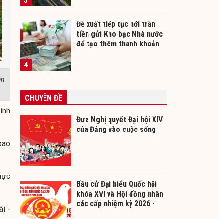
3
Đề xuất tiếp tục nới trần
tiền gửi Kho bạc Nhà nước
để tạo thêm thanh khoản
cho ngân hàng
4
ân
CHUYÊN ĐỀ
ình
Đưa Nghị quyết Đại hội XIV
của Đảng vào cuộc sống
bao
hực
Bầu cử Đại biểu Quốc hội
khóa XVI và Hội đồng nhân
các cấp nhiệm kỳ 2026 -
i -
2031