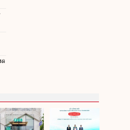
y
đổi