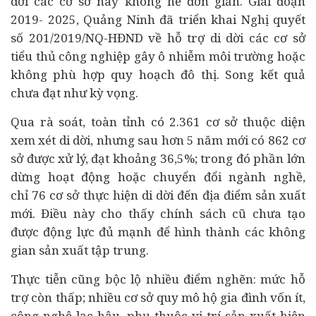
dời các cơ sở này không hề đơn giản. Giai đoạn
2019- 2025, Quảng Ninh đã triển khai Nghị quyết
số 201/2019/NQ-HĐND về hỗ trợ di dời các cơ sở
tiểu thủ công nghiệp gây ô nhiễm môi trường hoặc
không phù hợp quy hoạch đô thị. Song kết quả
chưa đạt như kỳ vọng.
Qua rà soát, toàn tỉnh có 2.361 cơ sở thuộc diện
xem xét di dời, nhưng sau hơn 5 năm mới có 862 cơ
sở được xử lý, đạt khoảng 36,5%; trong đó phần lớn
dừng hoạt động hoặc chuyển đổi ngành nghề,
chỉ 76 cơ sở thực hiện di dời đến địa điểm sản xuất
mới. Điều này cho thấy chính sách cũ chưa tạo
được động lực đủ mạnh để hình thành các không
gian sản xuất tập trung.
Thực tiễn cũng bộc lộ nhiều điểm nghẽn: mức hỗ
trợ còn thấp; nhiều cơ sở quy mô hộ gia đình vốn ít,
công nghệ lạc hậu, phụ thuộc vị trí sản xuất hiện