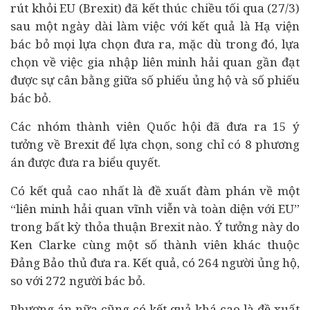
rút khỏi EU (Brexit) đã kết thúc chiều tối qua (27/3)
sau một ngày dài làm việc với kết quả là Hạ viện
bác bỏ mọi lựa chọn đưa ra, mặc dù trong đó, lựa
chọn về việc gia nhập liên minh hải quan gần đạt
được sự cân bằng giữa số phiếu ủng hộ và số phiếu
bác bỏ.
Các nhóm thành viên Quốc hội đã đưa ra 15 ý
tưởng về Brexit để lựa chọn, song chỉ có 8 phương
án được đưa ra biểu quyết.
Có kết quả cao nhất là đề xuất đàm phán về một
“liên minh hải quan vĩnh viễn và toàn diện với EU”
trong bất kỳ thỏa thuận Brexit nào. Ý tưởng này do
Ken Clarke cùng một số thành viên khác thuộc
Đảng Bảo thủ đưa ra. Kết quả, có 264 người ủng hộ,
so với 272 người bác bỏ.
Phương án nữa cũng có kết quả khá cao là đề xuất