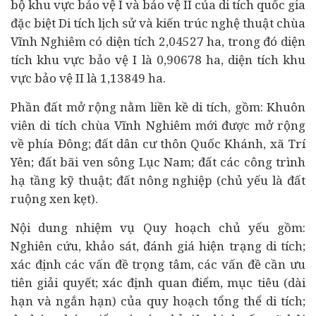
bộ khu vực bảo vệ I và bảo vệ II của di tích quốc gia
đặc biệt Di tích lịch sử và kiến trúc nghệ thuật chùa
Vĩnh Nghiêm có diện tích 2,04527 ha, trong đó diện
tích khu vực bảo vệ I là 0,90678 ha, diện tích khu
vực bảo vệ II là 1,13849 ha.
Phần đất mở rộng nằm liền kề di tích, gồm: Khuôn
viên di tích chùa Vĩnh Nghiêm mới được mở rộng
về phía Đông; đất dân cư thôn Quốc Khánh, xã Trí
Yên; đất bãi ven sông Lục Nam; đất các công trình
hạ tầng kỹ thuật; đất nông nghiệp (chủ yếu là đất
ruộng xen kẹt).
Nội dung nhiệm vụ Quy hoạch chủ yếu gồm:
Nghiên cứu, khảo sát, đánh giá hiện trạng di tích;
xác định các vấn đề trọng tâm, các vấn đề cần ưu
tiên giải quyết; xác định quan điểm, mục tiêu (dài
hạn và ngắn hạn) của quy hoạch tổng thể di tích;