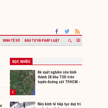
KINH TẾ SỐ
ĐẦU TƯ VÀ PHÁP LUẬT
ĐỌC NHIỀU
Đề xuất nghiên cứu hình
thành 28 khu TOD trên
tuyến đường sắt TP.HCM -
Cần Thơ
1
Nền kinh tế tiếp tục duy trì
ểu