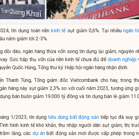
2024, tín dụng toàn nền
kinh tế
sụt giảm 0,6%. Tại nhiều
ngân h
đầu năm giảm tới 2-3%.
ng dồi dào, ngân hàng thừa vốn song tín dụng lại giảm, nguyên n
 vay. Sức hấp thụ vốn của nền kinh tế chưa đủ để
doanh nghiệp
guyễn Quốc Hùng, Tổng thư ký Hiệp hội ngân hàng nhận định.
ễn Thanh Tùng, Tổng giám đốc Vietcombank cho hay, trong th
ngân hàng này sụt giảm 2,3% so với cuối năm 2023, tương ứng g
n dụng bán buôn giảm 19.000 tỷ đồng và tín dụng bán lẻ giảm 11.
tháng 1/2023, tín dụng
tiêu dùng
bất động sản
tiếp tục đà suy g
ình hình kinh tế khó khăn, thu nhập người dân sụt giảm, thị trư
 trầm lắng, các
dự án
bất động sản mới được cấp phép trong 