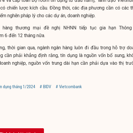
15% và cấp toàn bộ room tín dụng từ đầu năm), lãnh đạo VietinB
có chiến lược kích cầu. Đồng thời, các địa phương cần có các t
iểm nghẽn pháp lý cho các dự án, doanh nghiệp.
n hàng thương mại đề nghị NHNN tiếp tục gia hạn Thông
 6 đến 12 tháng nữa.
ng, thời gian qua, ngành ngân hàng luôn đi đầu trong hỗ trợ do
ng cần phải khẳng định rằng, tín dụng là nguồn vốn bổ sung, kh
doanh nghiệp, nguồn vốn trung dài hạn cần phải dựa vào thị trư
ín dụng tháng 1/2024
# BIDV
# Vietcombank