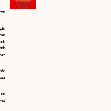
vốn
gân
của
ính
anh
vay
các
 của
tín
vid