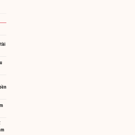
tài
u
 bền
ảm
ố
âm