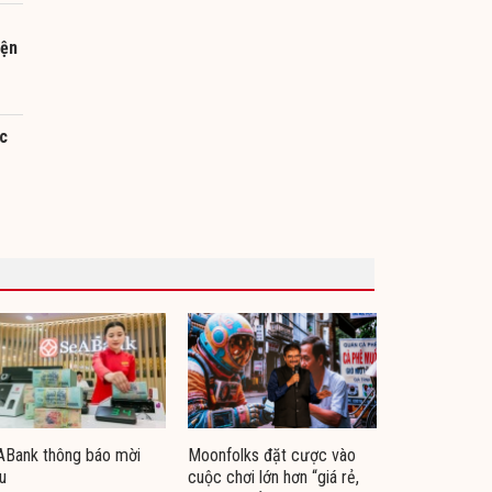
iện
c
ABank thông báo mời
Moonfolks đặt cược vào
u
cuộc chơi lớn hơn “giá rẻ,