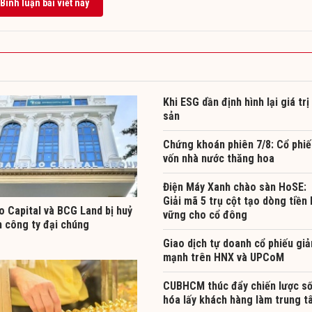
Bình luận bài viết này
Khi ESG dần định hình lại giá trị 
sản
Chứng khoán phiên 7/8: Cổ phiế
vốn nhà nước thăng hoa
Điện Máy Xanh chào sàn HoSE:
Giải mã 5 trụ cột tạo dòng tiền
 Capital và BCG Land bị huỷ
vững cho cổ đông
h công ty đại chúng
Giao dịch tự doanh cổ phiếu gi
mạnh trên HNX và UPCoM
CUBHCM thúc đẩy chiến lược s
hóa lấy khách hàng làm trung t