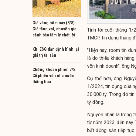
Giá vàng hôm nay (8/8):
Giá tăng vọt, chuyên gia
Tính tới cuối tháng 1/
cảnh báo tâm lý chốt lời
TMCP, tín dụng tháng 
Khi ESG dần định hình lại
"Hiện nay, room tín dụ
giá trị tài sản
là do thiếu khách hàng
vốn kinh doanh", ông N
Chứng khoán phiên 7/8:
Cổ phiếu vốn nhà nước
Cụ thể hơn, ông Nguy
thăng hoa
1/2024, tín dụng của 
30.000 tỷ. Trong đó tí
tỷ đồng.
Nguyên nhân là trong 
từ năm 2023 đến nay. T
bất động sản tiếp tục