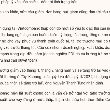
pháp lý vẫn còn nhiều… dẫn tới tình trạng trên.
iới khó khăn, sức cầu giảm, đơn hàng sụt giảm cũng dẫn tới cầu 
tín dụng tại Vietcombank thấp còn do một số yếu tố đặc thù của n
 tín dụng ngắn hạn bán buôn chiếm tỷ trọng lớn trong tổng dư nợ 
nợ cho vay phục vụ thanh toán quốc tế, tài trợ thương mại có t
ung vào trước tháng tết. Cầu của nhóm doanh nghiệp xuất khẩu, do
mạnh trong dịp đầu năm (doanh nghiệp FDI có xu hướng trả nợ 
ụ nhu cầu quyết toán).
hướng giảm vào tháng 1, tháng 2 hàng năm và sẽ tăng trở lại vào 
bất thường ở đây. Khoảng cuối quý I và đầu quý II/2024, tín dụng
p, cá nhân sẽ tăng trở lại”, ông Nguyễn Thanh Tùng nhận định.
ank, hiện lãi suất không còn là vấn đề trở ngại với tăng trưởng 
 suất cho vay đang ở mức thấp, thậm chí thấp hơn thời điểm Co