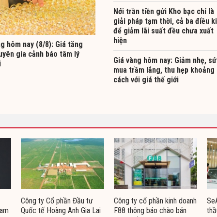
Nới trần tiền gửi Kho bạc chỉ là
giải pháp tạm thời, cả ba điều k
để giảm lãi suất đều chưa xuất
hiện
g hôm nay (8/8): Giá tăng
uyên gia cảnh báo tâm lý
Giá vàng hôm nay: Giảm nhẹ, sứ
i
mua trầm lắng, thu hẹp khoảng
cách với giá thế giới
Công ty Cổ phần Đầu tư
Công ty cổ phần kinh doanh
Se
Nam
Quốc tế Hoàng Anh Gia Lai
F88 thông báo chào bán
thầ