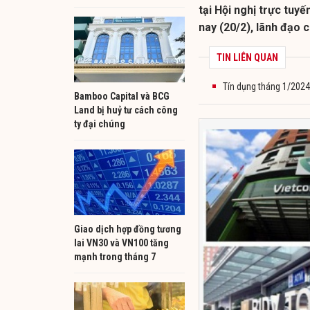
tại Hội nghị trực tu
nay (20/2), lãnh đạo 
TIN LIÊN QUAN
Tín dụng tháng 1/2024
Bamboo Capital và BCG
Land bị huỷ tư cách công
ty đại chúng
Giao dịch hợp đồng tương
lai VN30 và VN100 tăng
mạnh trong tháng 7