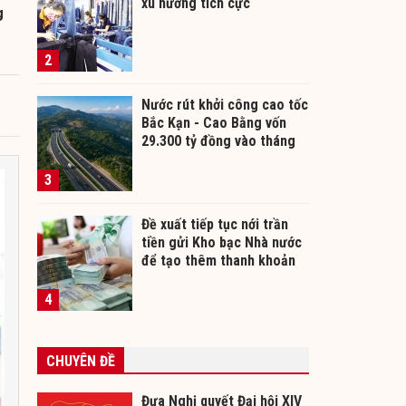
xu hướng tích cực
g
2
Nước rút khởi công cao tốc
Bắc Kạn - Cao Bằng vốn
29.300 tỷ đồng vào tháng
12/2026
3
Đề xuất tiếp tục nới trần
tiền gửi Kho bạc Nhà nước
để tạo thêm thanh khoản
cho ngân hàng
4
CHUYÊN ĐỀ
Đưa Nghị quyết Đại hội XIV