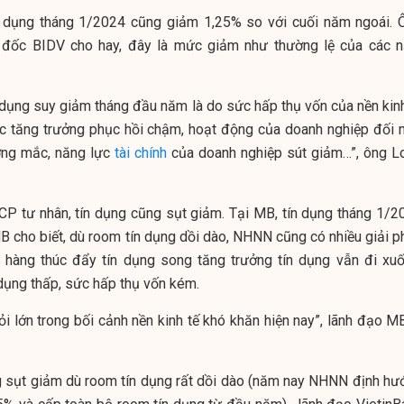
ín dụng tháng 1/2024 cũng giảm 1,25% so với cuối năm ngoái. 
 đốc BIDV cho hay, đây là mức giảm như thường lệ của các 
 dụng suy giảm tháng đầu năm là do sức hấp thụ vốn của nền kinh
c tăng trưởng phục hồi chậm, hoạt động của doanh nghiệp đối 
ớng mắc, năng lực
tài chính
của doanh nghiệp sút giảm…”, ông L
CP tư nhân, tín dụng cũng sụt giảm. Tại MB, tín dụng tháng 1/2
 cho biết, dù room tín dụng dồi dào, NHNN cũng có nhiều giải p
n hàng thúc đẩy tín dụng song tăng trưởng tín dụng vẫn đi xuố
 dụng thấp, sức hấp thụ vốn kém.
ỏi lớn trong bối cảnh nền kinh tế khó khăn hiện nay”, lãnh đạo M
ng sụt giảm dù room tín dụng rất dồi dào (năm nay NHNN định hư