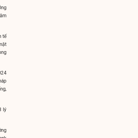
Ông
năm
 tế
mặt
ong
024
háp
ng,
B lý
ớng