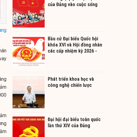
của Đảng vào cuộc sống
àng
Bầu cử Đại biểu Quốc hội
khóa XVI và Hội đồng nhân
hân
các cấp nhiệm kỳ 2026 -
2031
vay
áng
Phát triển khoa học và
công nghệ chiến lược
iảm
000
iảm
Đại hội đại biểu toàn quốc
ờng
lần thứ XIV của Đảng
năm