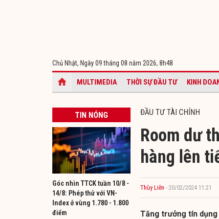
Chủ Nhật, Ngày 09 tháng 08 năm 2026,
8h48
MULTIMEDIA
THỜI SỰ ĐẦU TƯ
KINH DOA
ĐẦU TƯ TÀI CHÍNH
TIN NÓNG
Room dư th
hàng lên ti
Góc nhìn TTCK tuần 10/8 -
Thùy Liên
- 20/02/2024 11:21
14/8: Phép thử với VN-
Index ở vùng 1.780 - 1.800
điểm
Tăng trưởng tín dụng 