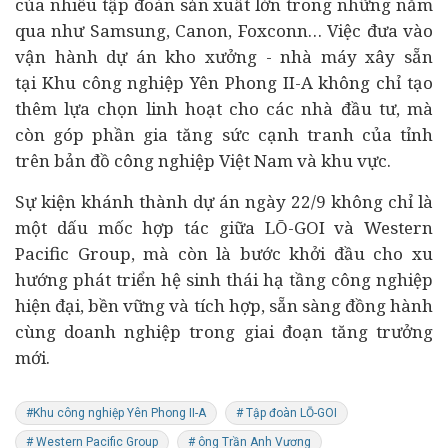
của nhiều tập đoàn sản xuất lớn trong những năm
qua như Samsung, Canon, Foxconn… Việc đưa vào
vận hành dự án kho xưởng - nhà máy xây sẵn
tại Khu công nghiệp Yên Phong II-A không chỉ tạo
thêm lựa chọn linh hoạt cho các nhà đầu tư, mà
còn góp phần gia tăng sức cạnh tranh của tỉnh
trên bản đồ công nghiệp Việt Nam và khu vực.
Sự kiện khánh thành dự án ngày 22/9 không chỉ là
một dấu mốc hợp tác giữa LŌ-GOI và Western
Pacific Group, mà còn là bước khởi đầu cho xu
hướng phát triển hệ sinh thái hạ tầng công nghiệp
hiện đại, bền vững và tích hợp, sẵn sàng đồng hành
cùng doanh nghiệp trong giai đoạn tăng trưởng
mới.
#Khu công nghiệp Yên Phong II-A
# Tập đoàn LŌ-GOI
# Western Pacific Group
# ông Trần Anh Vương