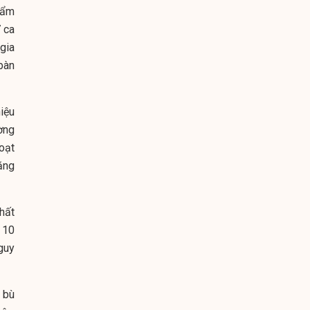
 ẩm
 ca
gia
bàn
iệu
ờng
oạt
ăng
hất
 10
guy
 bù