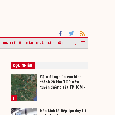
KINH TẾ SỐ
ĐẦU TƯ VÀ PHÁP LUẬT
ĐỌC NHIỀU
Đề xuất nghiên cứu hình
thành 28 khu TOD trên
tuyến đường sắt TP.HCM -
Cần Thơ
1
Nền kinh tế tiếp tục duy trì
ủ