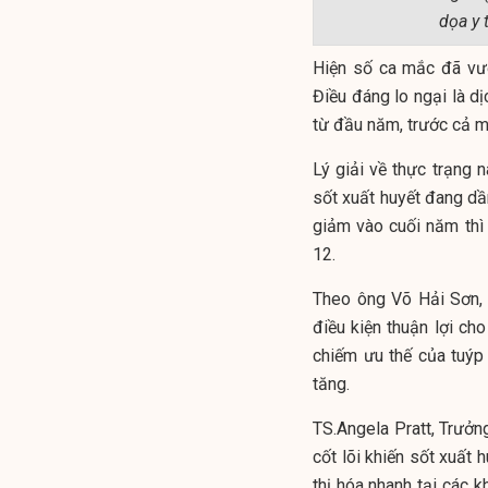
dọa y 
Hiện số ca mắc đã vượ
Điều đáng lo ngại là d
từ đầu năm, trước cả m
Lý giải về thực trạng 
sốt xuất huyết đang dầ
giảm vào cuối năm thì
12.
Theo ông Võ Hải Sơn, 
điều kiện thuận lợi ch
chiếm ưu thế của tuýp
tăng.
TS.Angela Pratt, Trưởng
cốt lõi khiến sốt xuất 
thị hóa nhanh tại các 