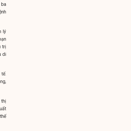
 ba
ệnh
 lý
oạn
trị
 di
tế.
ng,
thị
uất
thế