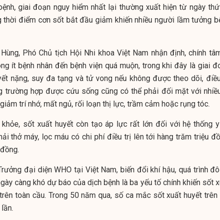
ệnh, giai đoạn nguy hiểm nhất lại thường xuất hiện từ ngày thứ
g thời điểm cơn sốt bắt đầu giảm khiến nhiều người lầm tưởng b
ùng, Phó Chủ tịch Hội Nhi khoa Việt Nam nhận định, chính tâm
ng ít bệnh nhân đến bệnh viện quá muộn, trong khi đây là giai đ
yết nặng, suy đa tạng và tử vong nếu không được theo dõi, điều 
ng trường hợp được cứu sống cũng có thể phải đối mặt với nhiều
iảm trí nhớ, mất ngủ, rối loạn thị lực, trầm cảm hoặc rụng tóc.
hỏe, sốt xuất huyết còn tạo áp lực rất lớn đối với hệ thống y 
 thở máy, lọc máu có chi phí điều trị lên tới hàng trăm triệu đồ
 đồng.
rưởng đại diện WHO tại Việt Nam, biến đổi khí hậu, quá trình đô 
gày càng khó dự báo của dịch bệnh là ba yếu tố chính khiến sốt x
 trên toàn cầu. Trong 50 năm qua, số ca mắc sốt xuất huyết trên 
lần.