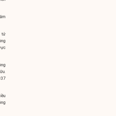
năm
 tử
ộng
vực
ông
ữu.
337
iều
ông