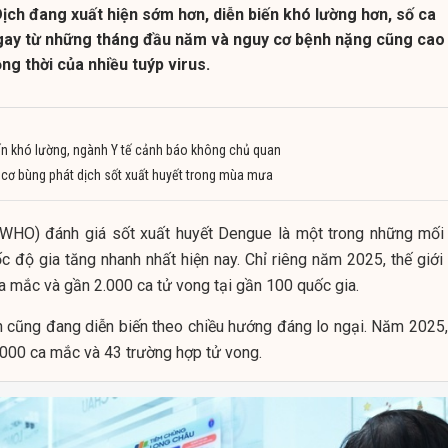
 Dịch đang xuất hiện sớm hơn, diễn biến khó lường hơn, số ca
gay từ những tháng đầu năm và nguy cơ bệnh nặng cũng cao
ng thời của nhiều tuýp virus.
iến khó lường, ngành Y tế cảnh báo không chủ quan
 cơ bùng phát dịch sốt xuất huyết trong mùa mưa
(WHO) đánh giá sốt xuất huyết Dengue là một trong những mối
c độ gia tăng nhanh nhất hiện nay. Chỉ riêng năm 2025, thế giới 
ca mắc và gần 2.000 ca tử vong tại gần 100 quốc gia.
h cũng đang diễn biến theo chiều hướng đáng lo ngại. Năm 2025,
000 ca mắc và 43 trường hợp tử vong.