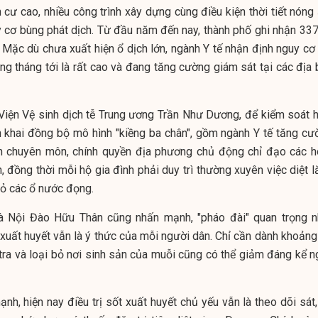
 cư cao, nhiều công trình xây dựng cùng điều kiện thời tiết nóng
 cơ bùng phát dịch. Từ đầu năm đến nay, thành phố ghi nhận 337
 Mặc dù chưa xuất hiện ổ dịch lớn, ngành Y tế nhận định nguy cơ 
ng tháng tới là rất cao và đang tăng cường giám sát tại các địa 
Viện Vệ sinh dịch tễ Trung ương Trần Như Dương, để kiểm soát h
n khai đồng bộ mô hình "kiềng ba chân", gồm ngành Y tế tăng cư
n chuyên môn, chính quyền địa phương chủ động chỉ đạo các h
 đồng thời mỗi hộ gia đình phải duy trì thường xuyên việc diệt l
bỏ các ổ nước đọng.
Nội Đào Hữu Thân cũng nhấn mạnh, "pháo đài" quan trọng n
xuất huyết vẫn là ý thức của mỗi người dân. Chỉ cần dành khoảng
tra và loại bỏ nơi sinh sản của muỗi cũng có thể giảm đáng kể n
h, hiện nay điều trị sốt xuất huyết chủ yếu vẫn là theo dõi sát,