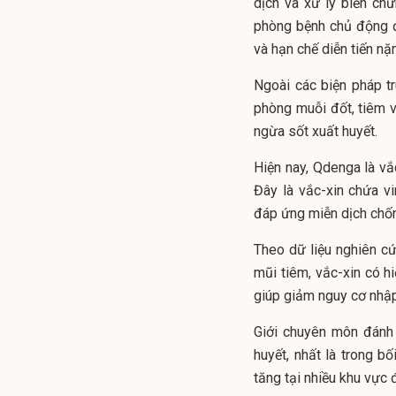
dịch và xử lý biến chứ
phòng bệnh chủ động đ
và hạn chế diễn tiến nặ
Ngoài các biện pháp t
phòng muỗi đốt, tiêm 
ngừa sốt xuất huyết.
Hiện nay, Qdenga là vắ
Đây là vắc-xin chứa v
đáp ứng miễn dịch chố
Theo dữ liệu nghiên cứu
mũi tiêm, vắc-xin có 
giúp giảm nguy cơ nhập
Giới chuyên môn đánh 
huyết, nhất là trong b
tăng tại nhiều khu vực đ