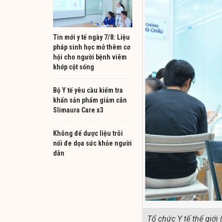
Tin mới y tế ngày 7/8: Liệu
pháp sinh học mở thêm cơ
hội cho người bệnh viêm
khớp cột sống
Bộ Y tế yêu cầu kiểm tra
khẩn sản phẩm giảm cân
Slimaura Care x3
Không để dược liệu trôi
nổi đe dọa sức khỏe người
dân
Tổ chức Y tế thế giớ