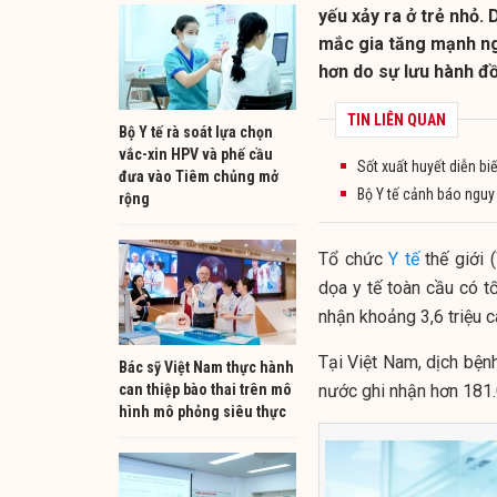
yếu xảy ra ở trẻ nhỏ.
mắc gia tăng mạnh n
hơn do sự lưu hành đồ
TIN LIÊN QUAN
Bộ Y tế rà soát lựa chọn
vắc-xin HPV và phế cầu
Sốt xuất huyết diễn b
đưa vào Tiêm chủng mở
Bộ Y tế cảnh báo nguy
rộng
Tổ chức
Y tế
thế giới 
dọa y tế toàn cầu có tố
nhận khoảng 3,6 triệu 
Tại Việt Nam, dịch bện
Bác sỹ Việt Nam thực hành
can thiệp bào thai trên mô
nước ghi nhận hơn 181.
hình mô phỏng siêu thực