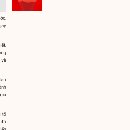
ớc.
gay
ết,
ờng
 và
tạo
ành
gia
u tố
 đô
iển