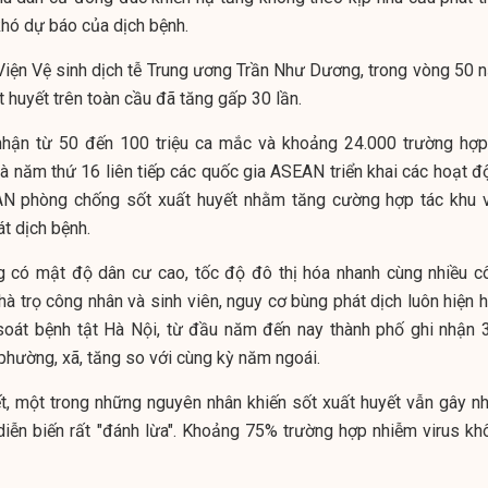
khó dự báo của dịch bệnh.
Viện Vệ sinh dịch tễ Trung ương Trần Như Dương, trong vòng 50 
 huyết trên toàn cầu đã tăng gấp 30 lần.
nhận từ 50 đến 100 triệu ca mắc và khoảng 24.000 trường hợp
 năm thứ 16 liên tiếp các quốc gia ASEAN triển khai các hoạt đ
 phòng chống sốt xuất huyết nhằm tăng cường hợp tác khu 
t dịch bệnh.
g có mật độ dân cư cao, tốc độ đô thị hóa nhanh cùng nhiều c
à trọ công nhân và sinh viên, nguy cơ bùng phát dịch luôn hiện h
oát bệnh tật Hà Nội, từ đầu năm đến nay thành phố ghi nhận 
phường, xã, tăng so với cùng kỳ năm ngoái.
t, một trong những nguyên nhân khiến sốt xuất huyết vẫn gây nh
diễn biến rất "đánh lừa". Khoảng 75% trường hợp nhiễm virus kh