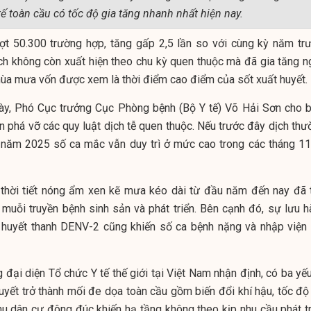
tế toàn cầu có tốc độ gia tăng nhanh nhất hiện nay.
t 50.300 trường hợp, tăng gấp 2,5 lần so với cùng kỳ năm trư
ịch không còn xuất hiện theo chu kỳ quen thuộc mà đã gia tăng n
ùa mưa vốn được xem là thời điểm cao điểm của sốt xuất huyết.
này, Phó Cục trưởng Cục Phòng bệnh (Bộ Y tế) Võ Hải Sơn cho bi
n phá vỡ các quy luật dịch tễ quen thuộc. Nếu trước đây dịch thư
 năm 2025 số ca mắc vẫn duy trì ở mức cao trong các tháng 11
thời tiết nóng ẩm xen kẽ mưa kéo dài từ đầu năm đến nay đã 
o muỗi truyền bệnh sinh sản và phát triển. Bên cạnh đó, sự lưu h
 huyết thanh DENV-2 cũng khiến số ca bệnh nặng và nhập viện 
 đại diện Tổ chức Y tế thế giới tại Việt Nam nhận định, có ba yế
huyết trở thành mối đe dọa toàn cầu gồm biến đổi khí hậu, tốc độ
khu dân cư đông đúc khiến hạ tầng không theo kịp nhu cầu phát tr