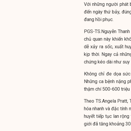
Với những người phát b
đến ngày thứ bảy, đún
đang hồi phục.
PGS-TS.Nguyễn Thanh H
chủ quan này khiến khô
dễ xảy ra sốc, xuất hu
kịp thời. Ngay cả nhữ
chứng kéo dài như suy g
Không chỉ đe dọa sức k
Những ca bệnh nặng phải
thậm chí 500-600 triệu
Theo TS.Angela Pratt, T
hóa nhanh và đặc tính n
huyết tiếp tục lan rộng
giới đã tăng khoảng 30 