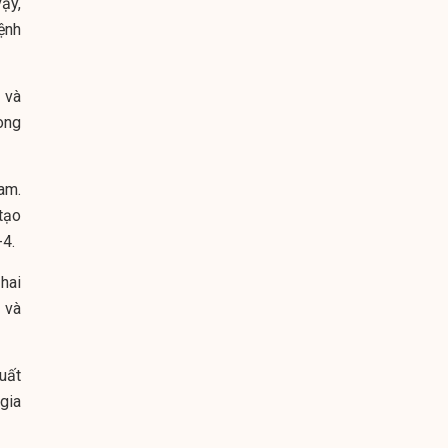
ậy,
ệnh
 và
òng
am.
tạo
-4.
 hai
 và
uất
gia