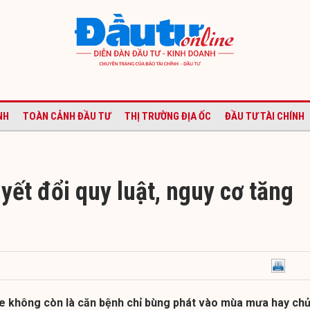
NH
TOÀN CẢNH ĐẦU TƯ
THỊ TRƯỜNG ĐỊA ỐC
ĐẦU TƯ TÀI CHÍNH
yết đổi quy luật, nguy cơ tăng
e không còn là căn bệnh chỉ bùng phát vào mùa mưa hay ch