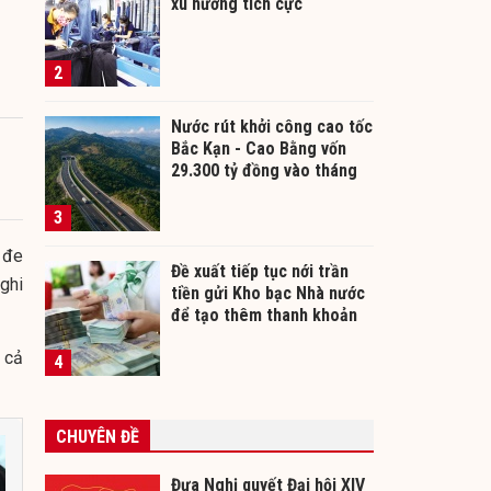
xu hướng tích cực
2
Nước rút khởi công cao tốc
Bắc Kạn - Cao Bằng vốn
29.300 tỷ đồng vào tháng
12/2026
3
 đe
Đề xuất tiếp tục nới trần
ghi
tiền gửi Kho bạc Nhà nước
để tạo thêm thanh khoản
cho ngân hàng
 cả
4
CHUYÊN ĐỀ
Đưa Nghị quyết Đại hội XIV