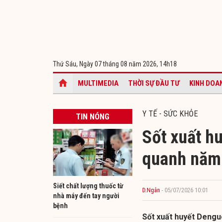
Thứ Sáu, Ngày 07 tháng 08 năm 2026,
14h18
MULTIMEDIA
THỜI SỰ ĐẦU TƯ
KINH DOA
Y TẾ - SỨC KHỎE
TIN NÓNG
Sốt xuất hu
quanh năm
Siết chất lượng thuốc từ
D.Ngân
- 05/07/2026 10:01
nhà máy đến tay người
bệnh
Sốt xuất huyết Dengu