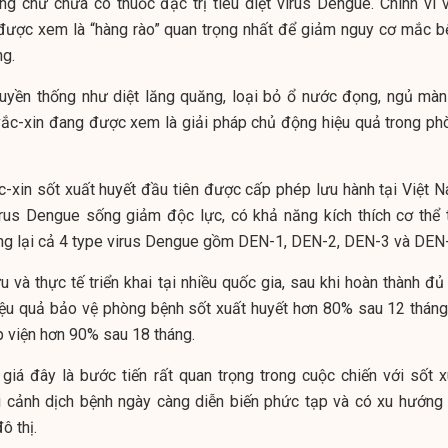
ng chứ chưa có thuốc đặc trị tiêu diệt virus Dengue. Chính vì v
ược xem là “hàng rào” quan trọng nhất để giảm nguy cơ mắc b
ng.
ruyền thống như diệt lăng quăng, loại bỏ ổ nước đọng, ngủ màn
vắc-xin đang được xem là giải pháp chủ động hiệu quả trong ph
c-xin sốt xuất huyết đầu tiên được cấp phép lưu hành tại Việt N
irus Dengue sống giảm độc lực, có khả năng kích thích cơ thể 
ng lại cả 4 type virus Dengue gồm DEN-1, DEN-2, DEN-3 và DEN
 và thực tế triển khai tại nhiều quốc gia, sau khi hoàn thành đủ
hiệu quả bảo vệ phòng bệnh sốt xuất huyết hơn 80% sau 12 tháng
 viện hơn 90% sau 18 tháng.
giá đây là bước tiến rất quan trọng trong cuộc chiến với sốt x
ối cảnh dịch bệnh ngày càng diễn biến phức tạp và có xu hướng 
ô thị.