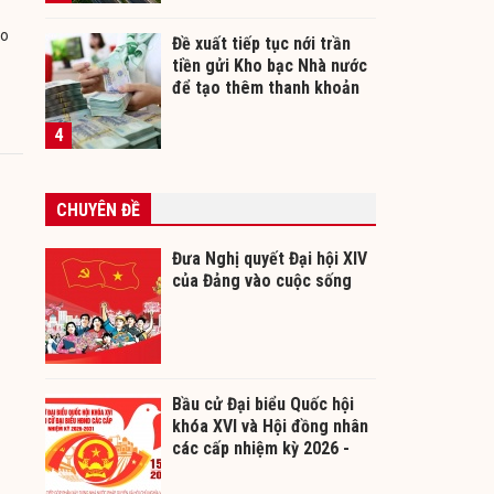
ho
Đề xuất tiếp tục nới trần
tiền gửi Kho bạc Nhà nước
để tạo thêm thanh khoản
cho ngân hàng
4
CHUYÊN ĐỀ
Đưa Nghị quyết Đại hội XIV
của Đảng vào cuộc sống
Bầu cử Đại biểu Quốc hội
khóa XVI và Hội đồng nhân
các cấp nhiệm kỳ 2026 -
2031