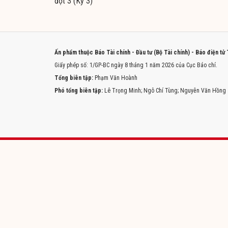
đợt 3 (Kỳ 3)
Ấn phẩm thuộc Báo Tài chính - Đầu tư (Bộ Tài chính) - Báo điện tử
Giấy phép số: 1/GP-BC ngày 8 tháng 1 năm 2026 của Cục Báo chí.
Tổng biên tập:
Phạm Văn Hoành
Phó tổng biên tập:
Lê Trọng Minh; Ngô Chí Tùng; Nguyễn Văn Hồng
Trang chủ
Tòa soạn
Liên hệ quảng cáo