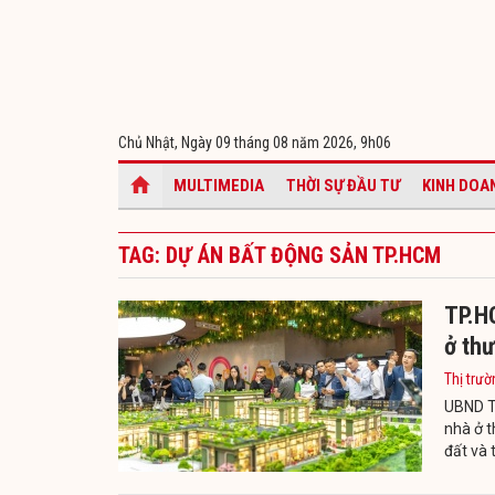
Chủ Nhật, Ngày 09 tháng 08 năm 2026,
9h06
MULTIMEDIA
THỜI SỰ ĐẦU TƯ
KINH DOA
TAG: DỰ ÁN BẤT ĐỘNG SẢN TP.HCM
TP.H
ở thư
Thị trườ
UBND T
nhà ở t
đất và 