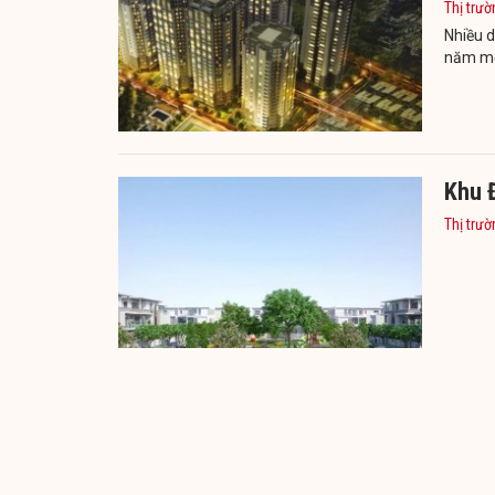
Thị trườ
Nhiều 
năm mới
Khu 
Thị trườ