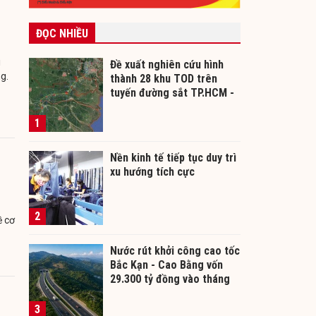
ĐỌC NHIỀU
i
Đề xuất nghiên cứu hình
g.
thành 28 khu TOD trên
tuyến đường sắt TP.HCM -
Cần Thơ
1
Nền kinh tế tiếp tục duy trì
xu hướng tích cực
2
ề cơ
Nước rút khởi công cao tốc
Bắc Kạn - Cao Bằng vốn
29.300 tỷ đồng vào tháng
12/2026
3