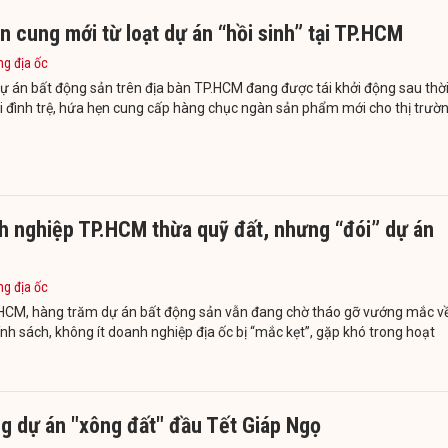
 cung mới từ loạt dự án “hồi sinh” tại TP.HCM
ng địa ốc
ự án bất động sản trên địa bàn TP.HCM đang được tái khởi động sau thờ
i đình trệ, hứa hẹn cung cấp hàng chục ngàn sản phẩm mới cho thị trườn
h nghiệp TP.HCM thừa quỹ đất, nhưng “đói” dự án
ng địa ốc
.HCM, hàng trăm dự án bất động sản vẫn đang chờ tháo gỡ vướng mắc v
ính sách, không ít doanh nghiệp địa ốc bị “mắc kẹt”, gặp khó trong hoạt
g dự án "xông đất" đầu Tết Giáp Ngọ