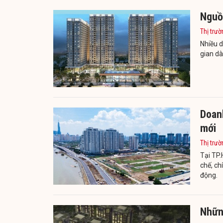
Nguồn
Thị trườ
Nhiều d
gian dà
Doan
mới
Thị trườ
Tại TP
chế, ch
động.
Nhữn