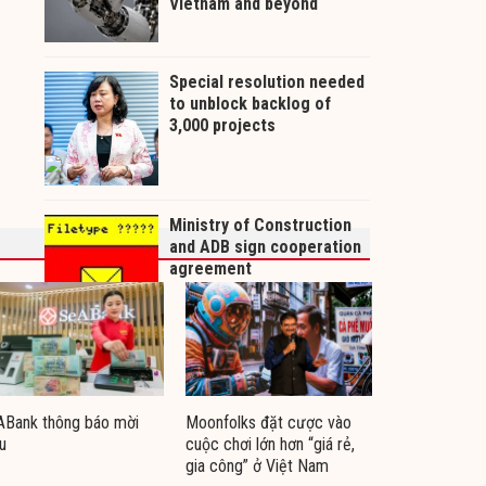
ABank thông báo mời
Moonfolks đặt cược vào
u
cuộc chơi lớn hơn “giá rẻ,
gia công” ở Việt Nam