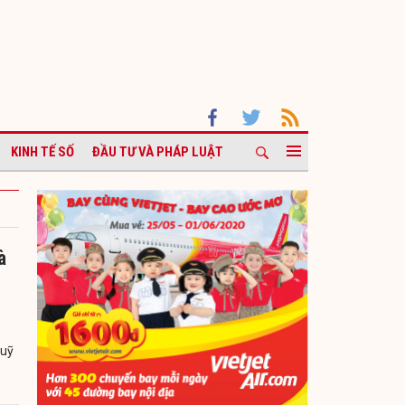
KINH TẾ SỐ
ĐẦU TƯ VÀ PHÁP LUẬT
à
quỹ