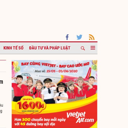
KINH TẾ SỐ
ĐẦU TƯ VÀ PHÁP LUẬT
ạm
ệu
ng