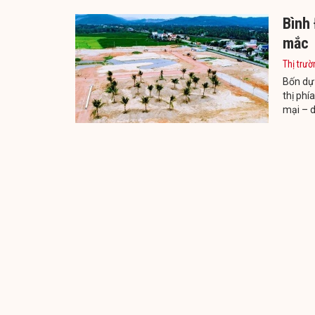
Bình
mắc
Thị trườ
Bốn dự 
thị phí
mại – d