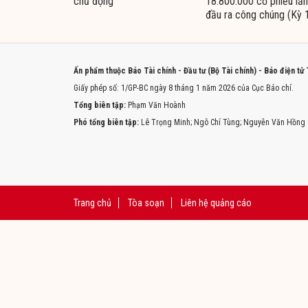
chủ động
18.800.000 cổ phiếu lần
đầu ra công chúng (Kỳ 
Ấn phẩm thuộc Báo Tài chính - Đầu tư (Bộ Tài chính) - Báo điện tử
Giấy phép số: 1/GP-BC ngày 8 tháng 1 năm 2026 của Cục Báo chí.
Tổng biên tập:
Phạm Văn Hoành
Phó tổng biên tập:
Lê Trọng Minh; Ngô Chí Tùng; Nguyễn Văn Hồng
Trang chủ
Tòa soạn
Liên hệ quảng cáo