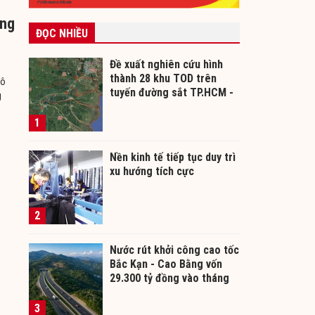
ớng
ĐỌC NHIỀU
Đề xuất nghiên cứu hình
thành 28 khu TOD trên
đô
tuyến đường sắt TP.HCM -
g
Cần Thơ
1
Nền kinh tế tiếp tục duy trì
xu hướng tích cực
2
Nước rút khởi công cao tốc
Bắc Kạn - Cao Bằng vốn
29.300 tỷ đồng vào tháng
12/2026
3