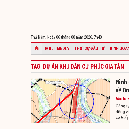
Thứ Năm, Ngày 06 tháng 08 năm 2026,
7h48
MULTIMEDIA
THỜI SỰ ĐẦU TƯ
KINH DOA
TAG: DỰ ÁN KHU DÂN CƯ PHÚC GIA TÂN
Bình 
về lĩ
Đầu tư v
Công ty
đồng v
có Giấy