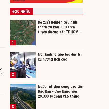
ĐỌC NHIỀU
Đề xuất nghiên cứu hình
thành 28 khu TOD trên
tuyến đường sắt TP.HCM -
Cần Thơ
1
Nền kinh tế tiếp tục duy trì
xu hướng tích cực
ộc
nh
2
Nước rút khởi công cao tốc
Bắc Kạn - Cao Bằng vốn
29.300 tỷ đồng vào tháng
12/2026
3