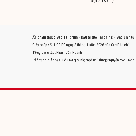
đợt 3 (Kỳ 1)
Ấn phẩm thuộc Báo Tài chính - Đầu tư (Bộ Tài chính) - Báo điện tử
Giấy phép số: 1/GP-BC ngày 8 tháng 1 năm 2026 của Cục Báo chí.
Tổng biên tập:
Phạm Văn Hoành
Phó tổng biên tập:
Lê Trọng Minh; Ngô Chí Tùng; Nguyễn Văn Hồng
Trang chủ
Tòa soạn
Liên hệ quảng cáo