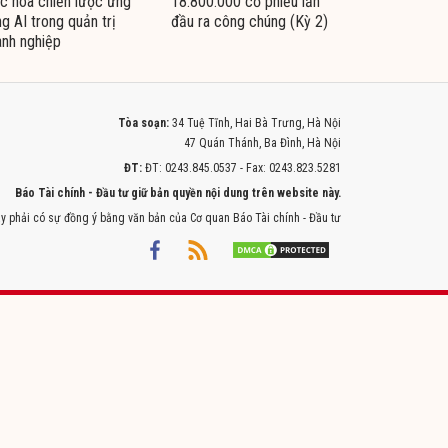
c hóa chiến lược ứng
18.800.000 cổ phiếu lần
g AI trong quản trị
đầu ra công chúng (Kỳ 2)
nh nghiệp
Tòa soạn:
34 Tuệ Tĩnh, Hai Bà Trưng, Hà Nội
47 Quán Thánh, Ba Đình, Hà Nội
ĐT:
ĐT: 0243.845.0537 - Fax: 0243.823.5281
Báo Tài chính - Đầu tư giữ bản quyền nội dung trên website này.
y phải có sự đồng ý bằng văn bản của Cơ quan Báo Tài chính - Đầu tư
Powered by
ITMEDIA