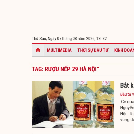
Thứ Sáu, Ngày 07 tháng 08 năm 2026,
13h32
MULTIMEDIA
THỜI SỰ ĐẦU TƯ
KINH DOA
TAG: RƯỢU NẾP 29 HÀ NỘI”
Bắt 
Đầu tư v
Cơ quan
Nguyễn
Nội. Rư
vong d