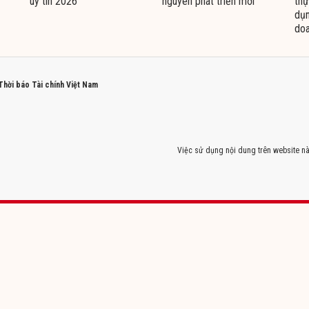
uy tín 2026
nguyên phát triển mới
thự
dụn
doa
 Thời báo Tài chính Việt Nam
Việc sử dụng nội dung trên website nà