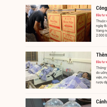
Công 
Đầu tư v
Thuộc 
ngày 8
Vang n
2.000 l
Thêm 
Đầu tư v
Thông t
do uống
viện, m
rượu dị
Cảnh 