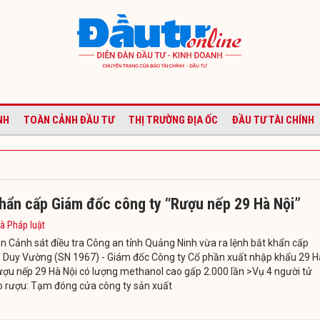
NH
TOÀN CẢNH ĐẦU TƯ
THỊ TRƯỜNG ĐỊA ỐC
ĐẦU TƯ TÀI CHÍNH
khẩn cấp Giám đốc công ty “Rượu nếp 29 Hà Nội”
à Pháp luật
 Cảnh sát điều tra Công an tỉnh Quảng Ninh vừa ra lệnh bắt khẩn cấp
 Duy Vường (SN 1967) - Giám đốc Công ty Cổ phần xuất nhập khẩu 29 H
ợu nếp 29 Hà Nội có lượng methanol cao gấp 2.000 lần >Vụ 4 người tử
o rượu: Tạm đóng cửa công ty sản xuất