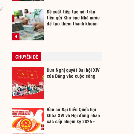
tế
Đề xuất tiếp tục nới trần
tiền gửi Kho bạc Nhà nước
để tạo thêm thanh khoản
cho ngân hàng
4
CHUYÊN ĐỀ
Đưa Nghị quyết Đại hội XIV
của Đảng vào cuộc sống
Bầu cử Đại biểu Quốc hội
khóa XVI và Hội đồng nhân
các cấp nhiệm kỳ 2026 -
2031