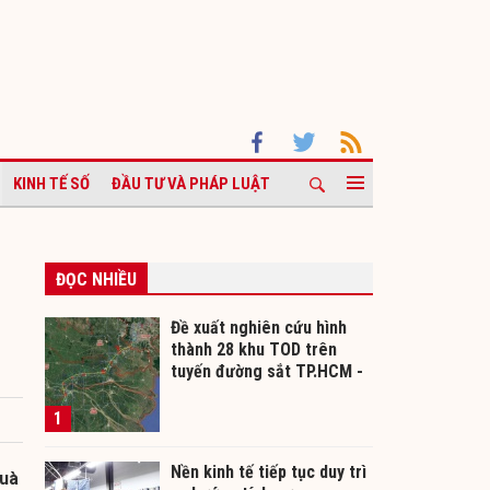
KINH TẾ SỐ
ĐẦU TƯ VÀ PHÁP LUẬT
ĐỌC NHIỀU
Đề xuất nghiên cứu hình
thành 28 khu TOD trên
tuyến đường sắt TP.HCM -
Cần Thơ
1
Nền kinh tế tiếp tục duy trì
quà