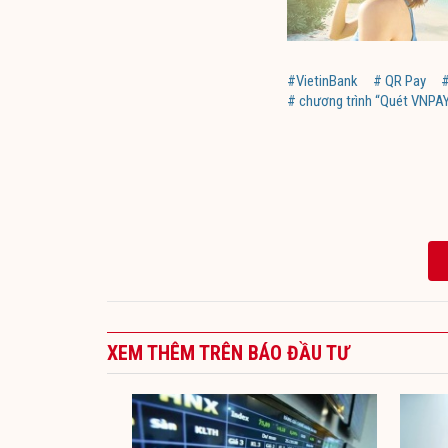
#VietinBank
# QR Pay
#
# chương trình “Quét VNPA
XEM THÊM TRÊN BÁO ĐẦU TƯ