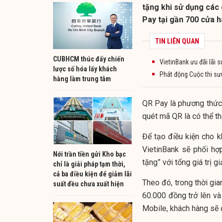
tặng khi sử dụng các d
Pay tại gần 700 cửa h
TIN LIÊN QUAN
CUBHCM thúc đẩy chiến
VietinBank ưu đãi lãi 
lược số hóa lấy khách
Phát động Cuộc thi sưu
hàng làm trung tâm
QR Pay là phương thức 
quét mã QR là có thể t
Để tạo điều kiện cho 
VietinBank sẽ phối hợ
Nới trần tiền gửi Kho bạc
tặng” với tổng giá trị g
chỉ là giải pháp tạm thời,
cả ba điều kiện để giảm lãi
Theo đó, trong thời gian
suất đều chưa xuất hiện
60.000 đồng trở lên v
Mobile, khách hàng sẽ 