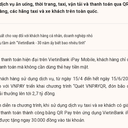
ịch vụ ăn uống, thời trang, taxi, vận tải và thanh toán qua Q
àng, các hãng taxi và xe khách trên toàn quốc.
suất cho vay đối với khách hàng cá nhân, doanh nghiệp nhỏ
 tầm ảnh “VietinBank - 30 năm ấy biết bao nhiêu tình”
thanh toán hiện đại trên VietinBank iPay Mobile, khách hàng chỉ 
hanh toán mà không cần dùng thẻ hay tiền mặt.
khách hàng sử dụng dịch vụ, từ ngày 15/4 đến hết ngày 15/6/20
p với VNPAY triển khai chương trình “Quét VNPAYQR, đón bão 
iải thưởng lên tới 2,7 tỷ đồng.
 diễn ra chương trình, khi sử dụng dịch vụ taxi và xe khách có giá
à thanh toán thành công bằng QR Pay trên ứng dụng VietinBank i
được tặng ngay 30.000 đồng vào tài khoản.