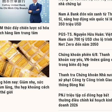
nhà chững lại
Nam A Bank đón vốn xanh từ T
Sĩ, nâng huy động vốn quốc tế l
350 triệu USD
 thúc đẩy chiến lược số hóa
ách hàng làm trung tâm
PGS-TS. Nguyễn Hữu Huân: Việ
Nam cần 700 tỷ USD cho lộ trìn
Net Zero đến năm 2050
Chứng khoán phiên 6/8: Thanh
khoản suy yếu, VN-Index giằng 
trong biên độ hẹp
Thanh tra Chứng khoán Nhà nư
xử phạt Công ty Công trình Gia
ng hôm nay: Giảm nhẹ, sức
thông Đồng Nai
ầm lắng, thu hẹp khoảng cách
 thế giới
PNJ triệu tập cổ đông họp bất
thường điều chỉnh kế hoạch kin
doanh 2026