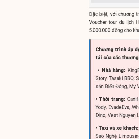
Đặc biệt, với chương t
Voucher tour du lịch 
5.000.000 đồng cho khá
Chương trình áp dụ
tải của các thương
• Nhà hàng:
KingB
Story, Tasaki BBQ, 
sản Biển Đông, My W
• Thời trang:
Canif
Yody, EvadeEva, Whit
Dino, Vest Nguyen L
• Taxi và xe khách:
Sao Nghệ Limousine