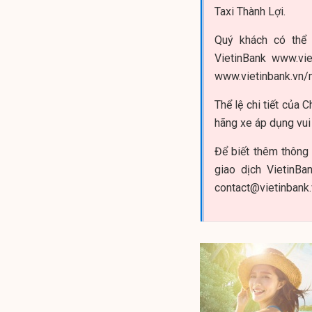
Taxi Thành Lợi.
Quý khách có thể 
VietinBank www.vie
www.vietinbank.vn/m
Thể lệ chi tiết của 
hãng xe áp dụng vui
Để biết thêm thông t
giao dịch VietinBa
contact@vietinbank