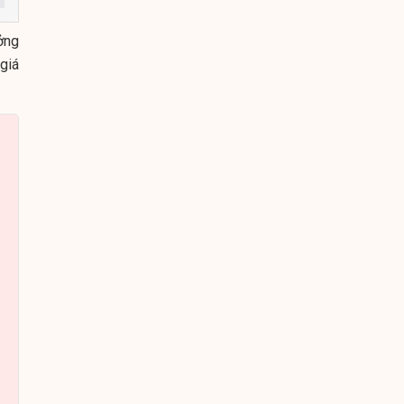
ởng
giá
t
,
,