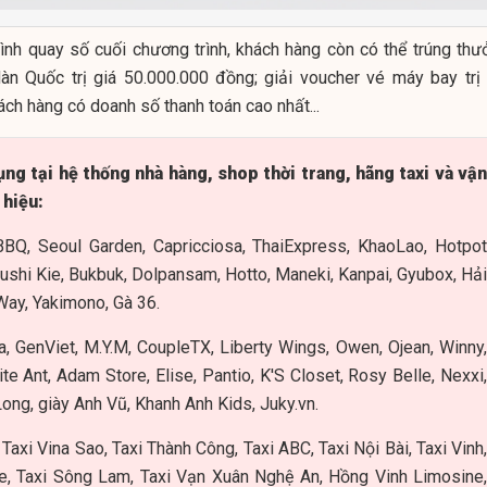
rình quay số cuối chương trình, khách hàng còn có thể trúng thư
Hàn Quốc trị giá 50.000.000 đồng; giải voucher vé máy bay trị 
ch hàng có doanh số thanh toán cao nhất...
ng tại hệ thống nhà hàng, shop thời trang, hãng taxi và vận
 hiệu:
BQ, Seoul Garden, Capricciosa, ThaiExpress, KhaoLao, Hotpo
Sushi Kie, Bukbuk, Dolpansam, Hotto, Maneki, Kanpai, Gyubox, Hải
ay, Yakimono, Gà 36.
a, GenViet, M.Y.M, CoupleTX, Liberty Wings, Owen, Ojean, Winny
e Ant, Adam Store, Elise, Pantio, K'S Closet, Rosy Belle, Nexxi,
ong, giày Anh Vũ, Khanh Anh Kids, Juky.vn.
Taxi Vina Sao, Taxi Thành Công, Taxi ABC, Taxi Nội Bài, Taxi Vinh
, Taxi Sông Lam, Taxi Vạn Xuân Nghệ An, Hồng Vinh Limosine,