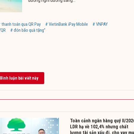
đường nghỉ dưỡng sang...
 thanh toán qua QR Pay
# VietinBank iPay Mobile
# VNPAY
YQR
# đón bão quà tặng”
Bình luận bài viết này
Toàn cảnh ngân hàng quý II/202
LDR hạ về 102,4% nhưng chất
lượng tài sản xấu đi, cho vay m