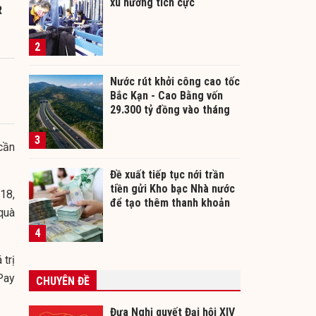
xu hướng tích cực
R
2
Nước rút khởi công cao tốc
Bắc Kạn - Cao Bằng vốn
29.300 tỷ đồng vào tháng
12/2026
3
cần
Đề xuất tiếp tục nới trần
tiền gửi Kho bạc Nhà nước
18,
để tạo thêm thanh khoản
quà
cho ngân hàng
4
 trị
Pay
CHUYÊN ĐỀ
Đưa Nghị quyết Đại hội XIV