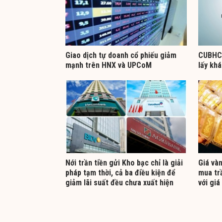
Giao dịch tự doanh cổ phiếu giảm
CUBHCM
mạnh trên HNX và UPCoM
lấy kh
Nới trần tiền gửi Kho bạc chỉ là giải
Giá và
pháp tạm thời, cả ba điều kiện để
mua tr
giảm lãi suất đều chưa xuất hiện
với giá