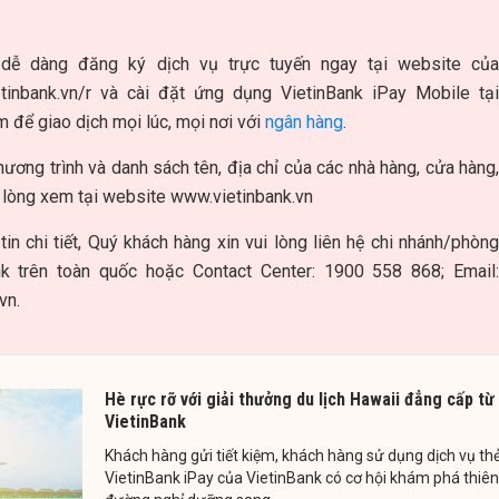
dễ dàng đăng ký dịch vụ trực tuyến ngay tại website của
tinbank.vn/r và cài đặt ứng dụng VietinBank iPay Mobile tại
 để giao dịch mọi lúc, mọi nơi với
ngân hàng
.
Chương trình và danh sách tên, địa chỉ của các nhà hàng, cửa hàng,
 lòng xem tại website www.vietinbank.vn
in chi tiết, Quý khách hàng xin vui lòng liên hệ chi nhánh/phòng
nk trên toàn quốc hoặc Contact Center: 1900 558 868; Email:
.vn
.
Hè rực rỡ với giải thưởng du lịch Hawaii đẳng cấp từ
VietinBank
Khách hàng gửi tiết kiệm, khách hàng sử dụng dịch vụ th
VietinBank iPay của VietinBank có cơ hội khám phá thiên