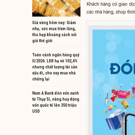
Khách hàng có giao dịc
các nhà hàng, shop thờ
Giá vàng hôm nay: Giảm
nhẹ, sức mua trầm lắng,
thu hẹp khoảng cách với
giá thế giới
Toàn cảnh ngân hàng quý
II/2026: LDR hạ về 102,4%
nhưng chất lượng tài sản
xấu đi, cho vay mua nhà
chững lại
Nam A Bank đón vốn xanh
từ Thụy Sĩ, nâng huy động
vốn quốc tế lên 350 triệu
USD