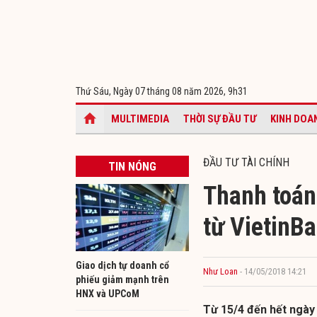
Thứ Sáu, Ngày 07 tháng 08 năm 2026,
9h31
MULTIMEDIA
THỜI SỰ ĐẦU TƯ
KINH DOA
ĐẦU TƯ TÀI CHÍNH
TIN NÓNG
Thanh toán
từ VietinB
Giao dịch tự doanh cổ
Như Loan
- 14/05/2018 14:21
phiếu giảm mạnh trên
HNX và UPCoM
Từ 15/4 đến hết ngày