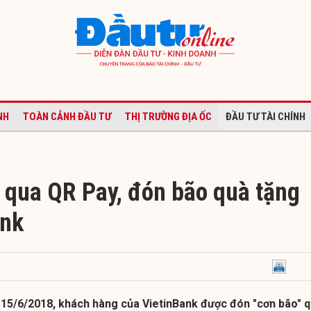
NH
TOÀN CẢNH ĐẦU TƯ
THỊ TRƯỜNG ĐỊA ỐC
ĐẦU TƯ TÀI CHÍNH
 qua QR Pay, đón bão quà tặng
ank
 15/6/2018, khách hàng của VietinBank được đón "cơn bão" 