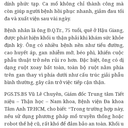
dính phức tạp. Ca mổ không chỉ thành công mà
còn giúp người bệnh hồi phục nhanh, giảm đau tối
đa và xuất viện sau vài ngày.
Bệnh nhân là ông Đ.Q.Tr., 75 tuổi, quê ở Hậu Giang,
được phát hiện khối u thận phải khi khám sức khỏe
định kỳ. Ông có nhiều bệnh nền như tiểu đường,
cao huyết áp, gan nhiễm mỡ, béo phì, khiến cuộc
phẫu thuật trở nên rủi ro hơn. Đặc biệt, ông có dị
dạng ruột xoay bất toàn, toàn bộ ruột nằm phía
trên gan thay vì phía dưới như cấu trúc giải phẫu
bình thường, gây cản trở việc tiếp cận thận.
PGS.TS.BS Vũ Lê Chuyên, Giám đốc Trung tâm Tiết
niệu – Thận học – Nam khoa, Bệnh viện Đa khoa
Tâm Anh TP.HCM, cho biết: “Trong trường hợp này,
nếu sử dụng phương pháp mổ truyền thống hoặc
robot thế hệ cũ, rất khó để đảm bảo an toàn. Khối u