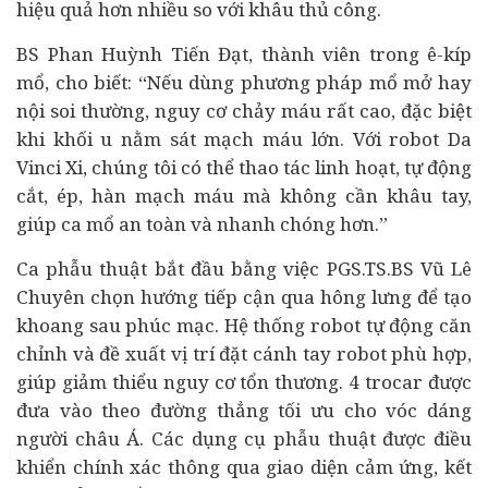
hiệu quả hơn nhiều so với khâu thủ công.
BS Phan Huỳnh Tiến Đạt, thành viên trong ê-kíp
mổ, cho biết: “Nếu dùng phương pháp mổ mở hay
nội soi thường, nguy cơ chảy máu rất cao, đặc biệt
khi khối u nằm sát mạch máu lớn. Với robot Da
Vinci Xi, chúng tôi có thể thao tác linh hoạt, tự động
cắt, ép, hàn mạch máu mà không cần khâu tay,
giúp ca mổ an toàn và nhanh chóng hơn.”
Ca phẫu thuật bắt đầu bằng việc PGS.TS.BS Vũ Lê
Chuyên chọn hướng tiếp cận qua hông lưng để tạo
khoang sau phúc mạc. Hệ thống robot tự động căn
chỉnh và đề xuất vị trí đặt cánh tay robot phù hợp,
giúp giảm thiểu nguy cơ tổn thương. 4 trocar được
đưa vào theo đường thẳng tối ưu cho vóc dáng
người châu Á. Các dụng cụ phẫu thuật được điều
khiển chính xác thông qua giao diện cảm ứng, kết