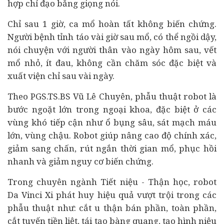
hợp chỉ đạo bằng giọng nói.
Chỉ sau 1 giờ, ca mổ hoàn tất không biến chứng.
Người bệnh tỉnh táo vài giờ sau mổ, có thể ngồi dậy,
nói chuyện với người thân vào ngày hôm sau, vết
mổ nhỏ, ít đau, không cần chăm sóc đặc biệt và
xuất viện chỉ sau vài ngày.
Theo PGS.TS.BS Vũ Lê Chuyên, phẫu thuật robot là
bước ngoặt lớn trong ngoại khoa, đặc biệt ở các
vùng khó tiếp cận như ổ bụng sâu, sát mạch máu
lớn, vùng chậu. Robot giúp nâng cao độ chính xác,
giảm sang chấn, rút ngắn thời gian mổ, phục hồi
nhanh và giảm nguy cơ biến chứng.
Trong chuyên ngành Tiết niệu - Thận học, robot
Da Vinci Xi phát huy hiệu quả vượt trội trong các
phẫu thuật như: cắt u thận bán phần, toàn phần,
cắt tuyến tiền liệt, tái tạo bàng quang, tạo hình niệu