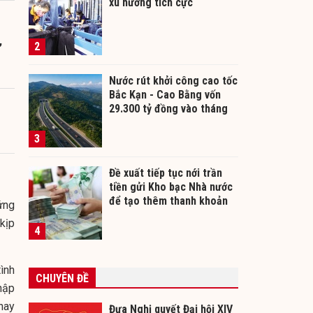
xu hướng tích cực
,
2
Nước rút khởi công cao tốc
Bắc Kạn - Cao Bằng vốn
29.300 tỷ đồng vào tháng
12/2026
3
Đề xuất tiếp tục nới trần
tiền gửi Kho bạc Nhà nước
để tạo thêm thanh khoản
ứng
cho ngân hàng
kịp
4
ình
CHUYÊN ĐỀ
hập
hay
Đưa Nghị quyết Đại hội XIV