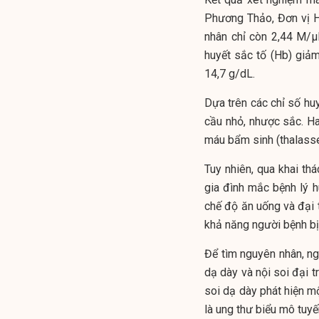
Phương Thảo, Đơn vị H
nhân chỉ còn 2,44 M/µ
huyết sắc tố (Hb) giảm
14,7 g/dL.
Dựa trên các chỉ số huy
cầu nhỏ, nhược sắc. H
máu bẩm sinh (thalasse
Tuy nhiên, qua khai th
gia đình mắc bệnh lý h
chế độ ăn uống và đại 
khả năng người bệnh bị
Để tìm nguyên nhân, ng
dạ dày và nội soi đại t
soi dạ dày phát hiện mộ
là ung thư biểu mô tuyế