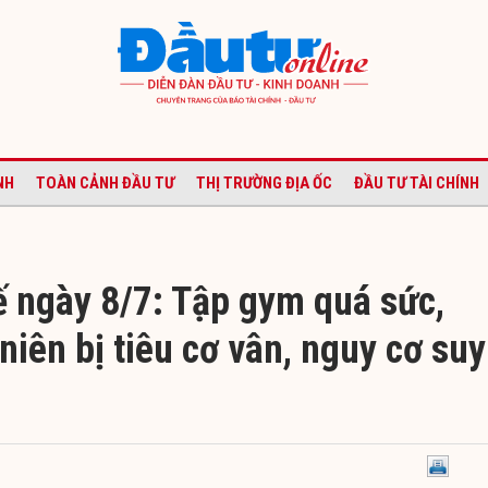
NH
TOÀN CẢNH ĐẦU TƯ
THỊ TRƯỜNG ĐỊA ỐC
ĐẦU TƯ TÀI CHÍNH
ế ngày 8/7: Tập gym quá sức,
iên bị tiêu cơ vân, nguy cơ suy