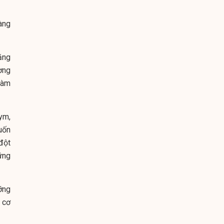
àng
tăng
ờng
làm
ym,
uốn
đột
ững
ỡng
 cơ