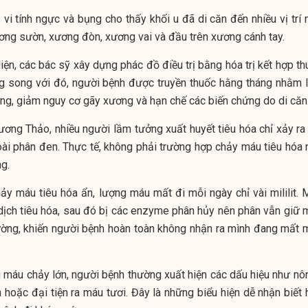
 vi tính ngực và bụng cho thấy khối u đã di căn đến nhiều vị trí
ơng sườn, xương đòn, xương vai và đầu trên xương cánh tay.
iện, các bác sỹ xây dựng phác đồ điều trị bằng hóa trị kết hợp t
ong song với đó, người bệnh được truyền thuốc hằng tháng nhằm 
ng, giảm nguy cơ gãy xương và hạn chế các biến chứng do di căn
ơng Thảo, nhiều người lầm tưởng xuất huyết tiêu hóa chỉ xảy ra 
ài phân đen. Thực tế, không phải trường hợp chảy máu tiêu hóa 
ng.
y máu tiêu hóa ẩn, lượng máu mất đi mỗi ngày chỉ vài mililit. 
 dịch tiêu hóa, sau đó bị các enzyme phân hủy nên phân vẫn giữ 
ường, khiến người bệnh hoàn toàn không nhận ra mình đang mất 
g máu chảy lớn, người bệnh thường xuất hiện các dấu hiệu như nôn
 hoặc đại tiện ra máu tươi. Đây là những biểu hiện dễ nhận biết 