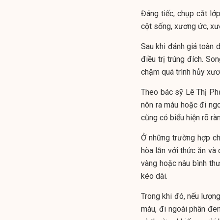
Đáng tiếc, chụp cắt lớp
cột sống, xương ức, xư
Sau khi đánh giá toàn d
điều trị trúng đích. S
chậm quá trình hủy xươ
Theo bác sỹ Lê Thị Phư
nôn ra máu hoặc đi ngo
cũng có biểu hiện rõ rà
Ở những trường hợp chả
hòa lẫn với thức ăn và
vàng hoặc nâu bình th
kéo dài.
Trong khi đó, nếu lượn
máu, đi ngoài phân đen