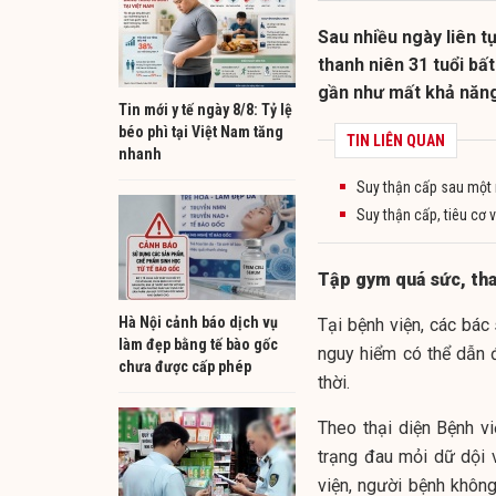
Sau nhiều ngày liên t
thanh niên 31 tuổi bất
gần như mất khả năn
Tin mới y tế ngày 8/8: Tỷ lệ
béo phì tại Việt Nam tăng
TIN LIÊN QUAN
nhanh
Suy thận cấp sau một
Suy thận cấp, tiêu cơ
Tập gym quá sức, than
Hà Nội cảnh báo dịch vụ
Tại bệnh viện, các bác
làm đẹp bằng tế bào gốc
nguy hiểm có thể dẫn 
chưa được cấp phép
thời.
Theo thại diện Bệnh vi
trạng đau mỏi dữ dội 
viện, người bệnh khôn