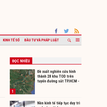
KINH TẾ SỐ
ĐẦU TƯ VÀ PHÁP LUẬT
ĐỌC NHIỀU
Đề xuất nghiên cứu hình
thành 28 khu TOD trên
tuyến đường sắt TP.HCM -
Cần Thơ
1
Nền kinh tế tiếp tục duy trì