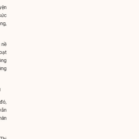
yện
sức
ng,
g nề
oạt
ông
ứng
g
đó,
 vẫn
hân
Thị