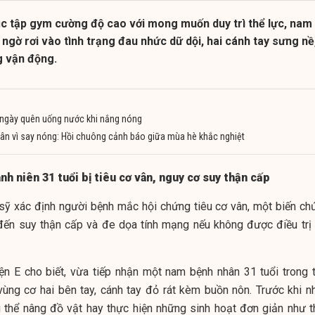
ục tập gym cường độ cao với mong muốn duy trì thể lực, nam
 ngờ rơi vào tình trạng đau nhức dữ dội, hai cánh tay sưng nề
g vận động.
 ngày quên uống nước khi nắng nóng
 vân vì say nóng: Hồi chuông cảnh báo giữa mùa hè khắc nghiệt
h niên 31 tuổi bị tiêu cơ vân, nguy cơ suy thận cấp
 sỹ xác định người bệnh mắc hội chứng tiêu cơ vân, một biến ch
đến suy thận cấp và đe dọa tính mạng nếu không được điều trị 
ện E cho biết, vừa tiếp nhận một nam bệnh nhân 31 tuổi trong t
vùng cơ hai bên tay, cánh tay đỏ rát kèm buồn nôn. Trước khi n
g thể nâng đồ vật hay thực hiện những sinh hoạt đơn giản như t