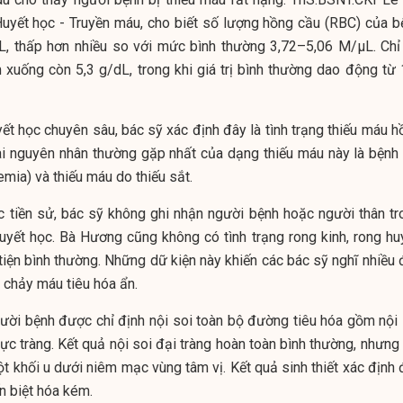
uyết học - Truyền máu, cho biết số lượng hồng cầu (RBC) của b
L, thấp hơn nhiều so với mức bình thường 3,72–5,06 M/µL. Chỉ
 xuống còn 5,3 g/dL, trong khi giá trị bình thường dao động từ 
ết học chuyên sâu, bác sỹ xác định đây là tình trạng thiếu máu h
ai nguyên nhân thường gặp nhất của dạng thiếu máu này là bệnh 
mia) và thiếu máu do thiếu sắt.
ác tiền sử, bác sỹ không ghi nhận người bệnh hoặc người thân tr
uyết học. Bà Hương cũng không có tình trạng rong kinh, rong huy
tiện bình thường. Những dữ kiện này khiến các bác sỹ nghĩ nhiều 
 chảy máu tiêu hóa ẩn.
ười bệnh được chỉ định nội soi toàn bộ đường tiêu hóa gồm nội 
rực tràng. Kết quả nội soi đại tràng hoàn toàn bình thường, nhưng
t khối u dưới niêm mạc vùng tâm vị. Kết quả sinh thiết xác định 
n biệt hóa kém.