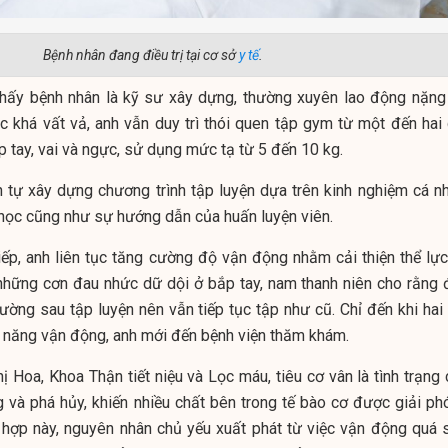
Bệnh nhân đang điều trị tại cơ sở
y tế
.
 thấy bệnh nhân là kỹ sư xây dựng, thường xuyên lao động nặng 
ệc khá vất vả, anh vẫn duy trì thói quen tập gym từ một đến hai 
p tay, vai và ngực, sử dụng mức tạ từ 5 đến 10 kg.
 tự xây dựng chương trình tập luyện dựa trên kinh nghiệm cá nh
học cũng như sự hướng dẫn của huấn luyện viên.
tiếp, anh liên tục tăng cường độ vận động nhằm cải thiện thể lực
n những cơn đau nhức dữ dội ở bắp tay, nam thanh niên cho rằng 
ường sau tập luyện nên vẫn tiếp tục tập như cũ. Chỉ đến khi hai 
 năng vận động, anh mới đến bệnh viện thăm khám.
 Hoa, Khoa Thận tiết niệu và Lọc máu, tiêu cơ vân là tình trạng 
g và phá hủy, khiến nhiều chất bên trong tế bào cơ được giải ph
 hợp này, nguyên nhân chủ yếu xuất phát từ việc vận động quá 