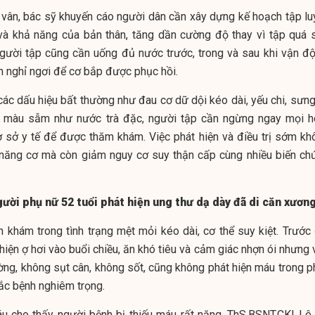
 vân, bác sỹ khuyến cáo người dân cần xây dựng kế hoạch tập lu
 và khả năng của bản thân, tăng dần cường độ thay vì tập quá 
Người tập cũng cần uống đủ nước trước, trong và sau khi vận độ
an nghỉ ngơi để cơ bắp được phục hồi.
 các dấu hiệu bất thường như đau cơ dữ dội kéo dài, yếu chi, sưn
n màu sẫm như nước trà đặc, người tập cần ngừng ngay mọi h
ơ sở y tế để được thăm khám. Việc phát hiện và điều trị sớm kh
 năng cơ mà còn giảm nguy cơ suy thận cấp cùng nhiều biến ch
ười phụ nữ 52 tuổi phát hiện ung thư dạ dày đã di căn xươn
 khám trong tình trạng mệt mỏi kéo dài, cơ thể suy kiệt. Trước 
hiện ợ hơi vào buổi chiều, ăn khó tiêu và cảm giác nhợn ói nhưng
ng, không sụt cân, không sốt, cũng không phát hiện máu trong p
ắc bệnh nghiêm trọng.
u cho thấy người bệnh bị thiếu máu rất nặng. ThS.BSNT.CKI Lê 