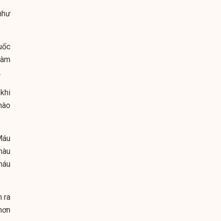
 như
huốc
làm
.
khi
nào
Máu
màu
máu
 ra
hơn