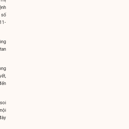
ệnh
 số
11-
ồng
tan
ong
ết,
đến
soi
 nội
đây