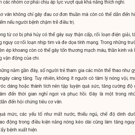
iến các nhóm cơ phải chịu áp lực vượt quá khả năng thích nghi.
 cơ vân không chỉ gây đau cơ đơn thuần mà còn có thể dẫn đến h
ểm nếu người bệnh chậm trễ điều trị.
g từ cơ bị phá hủy có thể gây suy thận cấp, rối loạn điện giải, 
g nguy cơ rối loạn nhịp tim và đe dọa tính mạng. Trong những trư
èn ép khoang còn có thể gây tổn thương mạch máu, thần kinh và 
g vận động của chi.
hững năm gần đây, số người trẻ tham gia các môn thể thao như g
 ngày càng tăng. Tuy nhiên, không ít người có tâm lý nóng vội, m
vóc dáng hoặc thành tích nên tập luyện quá sức, tăng cường độ 
âm đến thời gian nghỉ ngơi và phục hồi. Đây là một trong nh
ẫn đến hội chứng tiêu cơ vân.
quá mức, các yếu tố như mất nước, thiếu ngủ, chế độ dinh dư
o động trong điều kiện nắng nóng kéo dài cũng làm tăng nguy
ẩy bệnh xuất hiện.