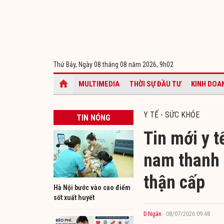
Thứ Bảy, Ngày 08 tháng 08 năm 2026,
9h02
MULTIMEDIA
THỜI SỰ ĐẦU TƯ
KINH DOA
Y TẾ - SỨC KHỎE
TIN NÓNG
Tin mới y t
nam thanh n
thận cấp
Hà Nội bước vào cao điểm
sốt xuất huyết
D.Ngân
- 08/07/2026 09:48