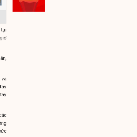
tại
giờ
ân,
 và
đây
tay
các
óng
sức