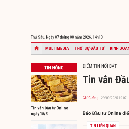
Thứ Sáu, Ngày 07 tháng 08 năm 2026,
14h13
MULTIMEDIA
THỜI SỰ ĐẦU TƯ
KINH DOA
ĐIỂM TIN NỔI BẬT
TIN NÓNG
Tin vắn Đầ
Chí Cường
- 29/09/2025 10:07
Tin vắn Đầu tư Online
Báo Đầu tư Online điể
ngày 15/3
TIN LIÊN QUAN