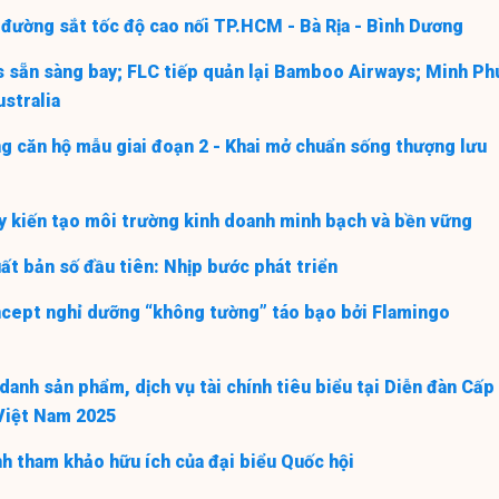
 đường sắt tốc độ cao nối TP.HCM - Bà Rịa - Bình Dương
s sẵn sàng
bay; FLC tiếp quản lại Bamboo Airways; Minh Ph
ustralia
g căn hộ mẫu giai đoạn 2 - Khai mở chuẩn sống thượng lưu
y kiến tạo môi trường kinh doanh minh bạch và bền vững
ất bản số đầu tiên: Nhịp bước phát triển
ncept nghỉ dưỡng “không tường” táo bạo bởi Flamingo
 danh sản phẩm, dịch vụ tài chính tiêu biểu tại Diễn đàn Cấp
 Việt Nam 2025
nh tham khảo hữu ích của đại biểu Quốc hội