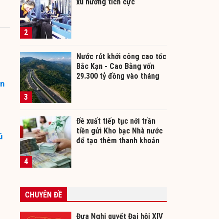
xu hướng tích cực
2
Nước rút khởi công cao tốc
Bắc Kạn - Cao Bằng vốn
29.300 tỷ đồng vào tháng
an
12/2026
3
Đề xuất tiếp tục nới trần
tiền gửi Kho bạc Nhà nước
ú
để tạo thêm thanh khoản
cho ngân hàng
4
CHUYÊN ĐỀ
Đưa Nghị quyết Đại hội XIV