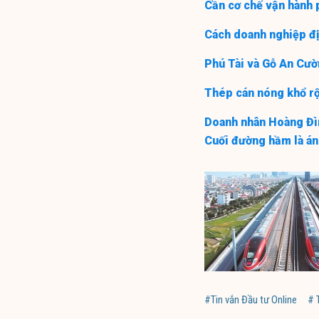
Cần cơ chế vận hành 
Cách doanh nghiệp đị
Phú Tài và Gỗ An Cườ
Thép cán nóng khổ r
Doanh nhân Hoàng Đì
Cuối đường hầm là án
#Tin vắn Đầu tư Online
# 