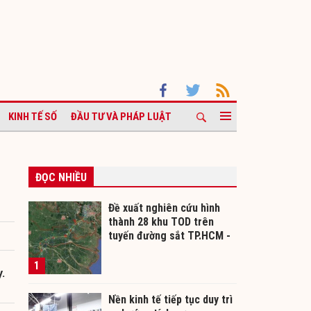
KINH TẾ SỐ
ĐẦU TƯ VÀ PHÁP LUẬT
ĐỌC NHIỀU
Đề xuất nghiên cứu hình
thành 28 khu TOD trên
tuyến đường sắt TP.HCM -
Cần Thơ
1
.
Nền kinh tế tiếp tục duy trì