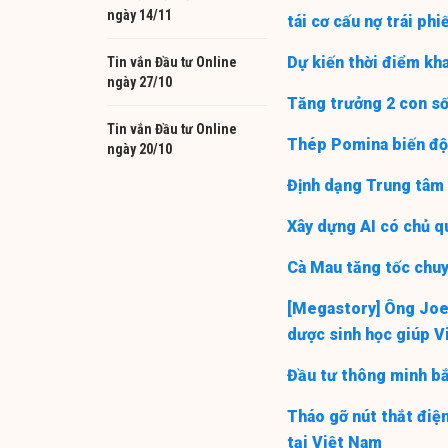
ngày 14/11
tái cơ cấu nợ trái ph
Dự kiến thời điểm kh
Tin vắn Đầu tư Online
ngày 27/10
Tăng trưởng 2 con số
Tin vắn Đầu tư Online
Thép Pomina biến độn
ngày 20/10
Định dạng Trung tâm
Xây dựng AI có chủ 
Cà Mau tăng tốc chuy
[Megastory] Ông Joe
dược sinh học giúp V
Đầu tư thông minh bắ
Tháo gỡ nút thắt điệ
tại Việt Nam