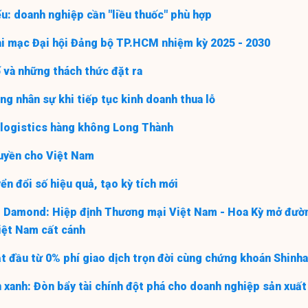
iếu: doanh nghiệp cần "liều thuốc" phù hợp
ai mạc Đại hội Đảng bộ TP.HCM nhiệm kỳ 2025 - 2030
 và những thách thức đặt ra
g nhân sự khi tiếp tục kinh doanh thua lỗ
 logistics hàng không Long Thành
quyền cho Việt Nam
ển đổi số hiệu quả, tạo kỳ tích mới
 Damond: Hiệp định Thương mại Việt Nam - Hoa Kỳ mở đườ
iệt Nam cất cánh
t đầu từ 0% phí giao dịch trọn đời cùng chứng khoán Shinh
n xanh: Đòn bẩy tài chính đột phá cho doanh nghiệp sản xuất