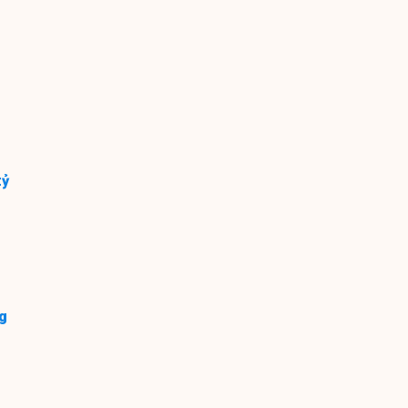
tỷ
ng