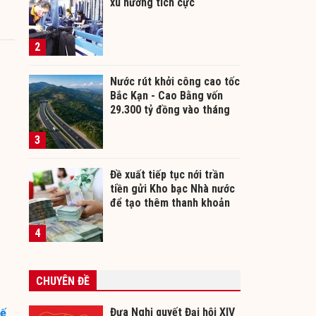
xu hướng tích cực
2
Nước rút khởi công cao tốc
Bắc Kạn - Cao Bằng vốn
29.300 tỷ đồng vào tháng
12/2026
3
Đề xuất tiếp tục nới trần
tiền gửi Kho bạc Nhà nước
để tạo thêm thanh khoản
cho ngân hàng
4
CHUYÊN ĐỀ
Đưa Nghị quyết Đại hội XIV
tế