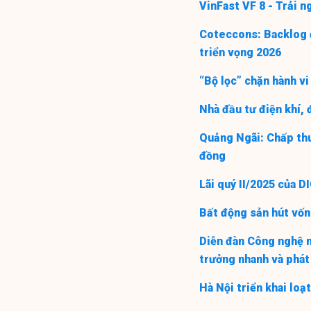
VinFast VF 8 - Trải n
Coteccons: Backlog đạ
triển vọng 2026
“Bộ lọc” chặn hành vi
Nhà đầu tư điện khí, 
Quảng Ngãi: Chấp thu
đồng
Lãi quý II/2025 của D
Bất động sản hút vốn 
Diễn đàn Công nghệ n
trưởng nhanh và phát
Hà Nội triển khai loạ