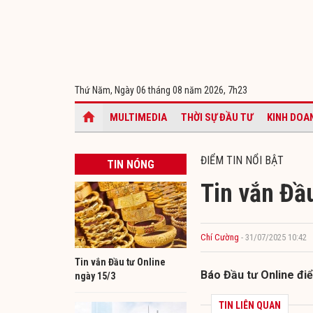
Thứ Năm, Ngày 06 tháng 08 năm 2026,
7h23
MULTIMEDIA
THỜI SỰ ĐẦU TƯ
KINH DOA
ĐIỂM TIN NỔI BẬT
TIN NÓNG
Tin vắn Đầ
Chí Cường
- 31/07/2025 10:42
Tin vắn Đầu tư Online
Báo Đầu tư Online điể
ngày 15/3
TIN LIÊN QUAN