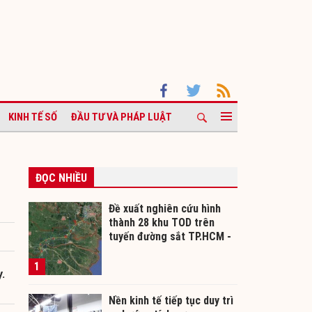
KINH TẾ SỐ
ĐẦU TƯ VÀ PHÁP LUẬT
ĐỌC NHIỀU
Đề xuất nghiên cứu hình
thành 28 khu TOD trên
tuyến đường sắt TP.HCM -
Cần Thơ
1
.
Nền kinh tế tiếp tục duy trì