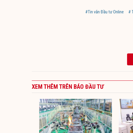
#Tin vắn Đầu tư Online
# 
XEM THÊM TRÊN BÁO ĐẦU TƯ