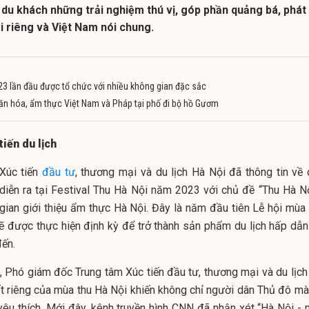
du khách những trải nghiệm thú vị, góp phần quảng bá, phát
ói riêng và Việt Nam nói chung.
023 lần đầu được tổ chức với nhiều không gian đặc sắc
n hóa, ẩm thực Việt Nam và Pháp tại phố đi bộ hồ Gươm
tiến du lịch
Xúc tiến
đầu tư
, thương mại và du lịch Hà Nội đã thông tin về 
diễn ra tại Festival Thu Hà Nội năm 2023 với chủ đề “Thu Hà Nộ
ian giới thiệu ẩm thực Hà Nội. Đây là năm đầu tiên Lễ hội mùa 
ẽ được thực hiện định kỳ để trở thành sản phẩm du lịch hấp dẫn
đến.
 Phó giám đốc Trung tâm Xúc tiến đầu tư, thương mại và du lịch
rất riêng của mùa thu Hà Nội khiến không chỉ người dân Thủ đô mà
êu thích. Mới đây, kênh truyền hình CNN đã nhận xét “Hà Nội - 