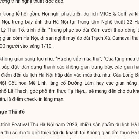
ương trình nghệ thuật độc đáo.
trong lễ hội gồm: Hội nghị phát triển du lịch MICE & Golf và k
Hà Nội; trưng bày ảnh thu Hà Nội tại Trung tâm Nghệ thuật 22 H
Lý Thái Tổ; trình diễn “Trang phục áo dài đám cưới theo dòng t
g gian cốm Hà Nội, di sản nghề may áo dài Trạch Xá; Carnaval thu
.500 người vào sáng 1/10…
u không gian sáng tạo như: “Hương sắc mùa thu”, “Quà tặng mùa th
sắp đặt, dàn dựng thành các không gian trưng bày, các gian hà
ác điểm đến du lịch Hà Nội hấp dẫn vào mùa thu, như: Cầu Long Bi
Một Cột, hoa Mê Linh, làng cổ Đường Lâm, hay các gian hàng
phố Lê Thạch, góc phố ẩm thực Tạ Hiện… sẽ mang đến cho du kh
ẫn, là điểm check-in lãng mạn.
hực Thủ đô
trình Festival Thu Hà Nội năm 2023, nhiều sản phẩm du lịch Hà 
thu sẽ được giới thiệu tới du khách tại Không gian ẩm thực Hà 