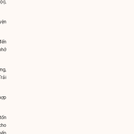
ội),
yện
đến
phở
ng,
rải
hợp
tốn
cho
bếp