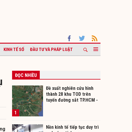
KINH TẾ SỐ
ĐẦU TƯ VÀ PHÁP LUẬT
ĐỌC NHIỀU
ụ
Đề xuất nghiên cứu hình
thành 28 khu TOD trên
tuyến đường sắt TP.HCM -
Cần Thơ
1
Nền kinh tế tiếp tục duy trì
ang