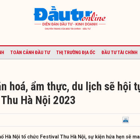
NH
TOÀN CẢNH ĐẦU TƯ
THỊ TRƯỜNG ĐỊA ỐC
ĐẦU TƯ TÀI CHÍNH
n hoá, ẩm thực, du lịch sẽ hội t
l Thu Hà Nội 2023
hố Hà Nội tổ chức Festival Thu Hà Nội, sự kiện hứa hẹn sẽ m