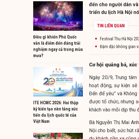
đến cho người dân và 
triển du lịch Hà Nội n
TIN LIÊN QUAN
Điều gì khiến Phú Quốc
Festival Thu Hà Nội 2
vẫn là điểm đến đáng trải
Đậm đặc không gian vă
nghiệm ngay cả trong mùa
mưa?
Cơ hội quảng bá, xúc 
Ngày 20/9, Trung tâm 
hoạt động, sự kiện sẽ 
Đến để yêu” và Không g
được tổ chức, nhưng s
ITE HCMC 2026: Hai thập
kỷ kiến tạo nền tảng xúc
khách vào mỗi dịp thu 
tiến du lịch quốc tế của
Việt Nam
Bà Nguyễn Thị Mai Anh,
Nội cho biết, sức hút 
du khách gần xa cũng y