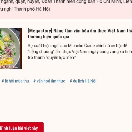
, ngành, quận, huyện, Đoàn Thanh niên cộng sản Hồ Chí Minh, Liên
u nghị Thành phố Hà Nội.
[Megastory] Nâng tầm văn hóa ẩm thực Việt Nam th
thương hiệu quốc gia
Sự xuất hiện ngôi sao Michelin Guide chính là cơ hội để
“tiếng chuông” ẩm thực Việt Nam ngày càng vang xa hơn
trở thành “quyền lực mềm”...
# lễ hội mùa thu
# văn hoá ẩm thực
# du lịch Hà Nội
Bình luận bài viết này