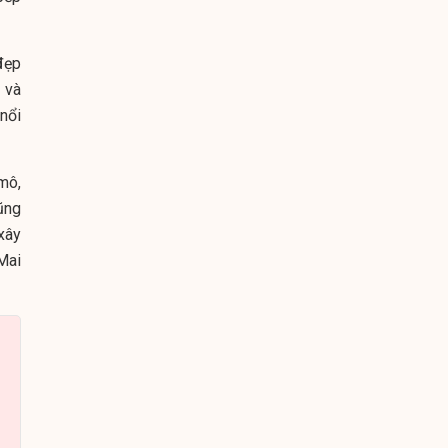
đẹp
 và
nổi
mô,
cũng
xây
Mai