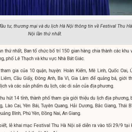
ầu tư, thương mại và du lịch Hà Nội thông tin về Festival Thu Hà
Nội lần thứ nhất.
ần thứ nhất, Ban tổ chức bố trí 150 gian hàng chia thành các khu
g, phố Lê Thạch và khu vực Nhà Bát Giác.
tham gia của 10 quận, huyện: Hoàn Kiếm, Mê Linh, Quốc Oai, 
Liêm, Cầu Giấy, Đông Anh, Ba Vì, Gia Lâm để quảng bá, giới th
 lịch và các sản phẩm du lịch, các di sản của địa phương.
thu hút 14 tỉnh, thành phố tham gia giới thiệu du lịch địa phương,
, Lào Cai, Yên Bái, Tuyên Quang, Hải Dương, Bắc Giang, Thái Bì
Quảng Bình, Phú Yên, Đồng Nai, An Giang.
ết, lễ khai mạc Festival Thu Hà Nội sẽ diễn ra vào tối 29/9 tại 