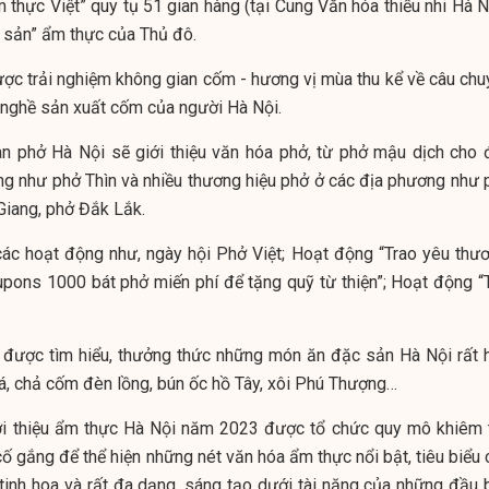
 thực Việt” quy tụ 51 gian hàng (tại Cung Văn hóa thiếu nhi Hà N
c sản” ẩm thực của Thủ đô.
ược trải nghiệm không gian cốm - hương vị mùa thu kể về câu chu
ển nghề sản xuất cốm của người Hà Nội.
an phở Hà Nội sẽ giới thiệu văn hóa phở, từ phở mậu dịch cho 
ng như phở Thìn và nhiều thương hiệu phở ở các địa phương như 
Giang, phở Đắk Lắk.
các hoạt động như, ngày hội Phở Việt; Hoạt động “Trao yêu thươ
pons 1000 bát phở miến phí để tặng quỹ từ thiện”; Hoạt động “T
…
n được tìm hiểu, thưởng thức những món ăn đặc sản Hà Nội rất 
á, chả cốm đèn lồng, bún ốc hồ Tây, xôi Phú Thượng…
ới thiệu ẩm thực Hà Nội năm 2023 được tổ chức quy mô khiêm 
ố gắng để thể hiện những nét văn hóa ẩm thực nổi bật, tiêu biểu 
tinh hoa và rất đa dạng, sáng tạo dưới tài năng của những đầu 