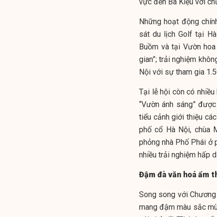
vực đền Bà Kiệu với ch
Những hoạt động chính 
sát du lịch Golf tại 
Buồm và tại Vườn hoa 
gian”; trải nghiệm khôn
Nội với sự tham gia 1
Tại lễ hội còn có nhiề
“Vườn ánh sáng” được 
tiểu cảnh giới thiệu c
phố cổ Hà Nội, chùa 
phỏng nhà Phố Phái ở 
nhiều trải nghiệm hấp d
Đậm đà văn hoá ẩm t
Song song với Chương 
mang đậm màu sắc mùa 