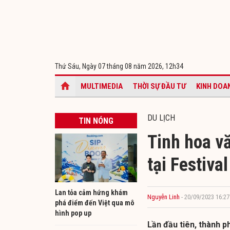
Thứ Sáu, Ngày 07 tháng 08 năm 2026,
12h34
MULTIMEDIA
THỜI SỰ ĐẦU TƯ
KINH DOA
DU LỊCH
TIN NÓNG
Tinh hoa vă
tại Festiva
Lan tỏa cảm hứng khám
Nguyễn Linh
- 20/09/2023 16:27
phá điểm đến Việt qua mô
hình pop up
Lần đầu tiên, thành p