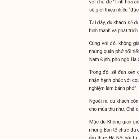
với chủ đề “Tinh hoa ẩm
sẽ giới thiệu nhiều “đặ
Tại đây, du khách sẽ đ
hình thành và phát tri
Cùng với đó, không gi
những quán phở nổi tiế
Nam Định, phở ngô Hà 
Trong đó, sẽ đan xen 
nhận hạnh phúc với cou
nghiệm làm bánh phở”
Ngoài ra, du khách cò
cho mùa thu như: Chả c
Mặc dù Không gian gi
nhưng Ban tổ chức đã c
ẩm thực Hà Nội hội tụ 