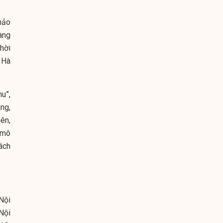
hảo
àng
hời
 Hà
u”,
ng,
ên,
 mô
ách
Nội
Nội