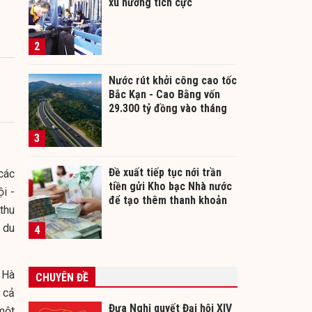
xu hướng tích cực
2
Nước rút khởi công cao tốc
Bắc Kạn - Cao Bằng vốn
29.300 tỷ đồng vào tháng
12/2026
3
Đề xuất tiếp tục nới trần
các
tiền gửi Kho bạc Nhà nước
i -
để tạo thêm thanh khoản
thu
cho ngân hàng
 du
4
 Hà
CHUYÊN ĐỀ
 cả
Đưa Nghị quyết Đại hội XIV
một