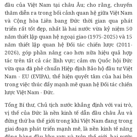
đầu của Việt Nam tại châu Âu; cho rằng, chuyến
thăm diễn ra trong bối cảnh quan hệ giữa Việt Nam
và Cộng hòa Liên bang Đức thời gian qua phát
triển rất tốt đẹp, nhất là hai nước vừa kỷ niệm 50
năm thiết lập quan hệ ngoại giao (1975-2025) và 15
năm thiết lập quan hệ Đối tác chiến lược (2011-
2026), góp phần nâng cao hơn nữa hiệu quả hợp
tác trên tất cả các lĩnh vực; cảm ơn Quốc hội Đức
vừa qua đã phê chuẩn Hiệp định Bảo hộ
đầu tư
Việt
Nam - EU (EVIPA), thể hiện quyết tâm của hai bên
trong việc thúc đẩy mạnh mẽ quan hệ Đối tác chiến
lược Việt Nam - Đức.
Tổng Bí thư, Chủ tịch nước khẳng định với vai trò,
vị thế của Đức là nền
kinh tế
dẫn đầu châu Âu và
đứng thứ ba thế giới trong khi Việt Nam đang trong
giai đoạn phát triển mạnh mẽ, là nền kinh tế năng
động hàng đầu khu vực và trên thế giới, hai nước