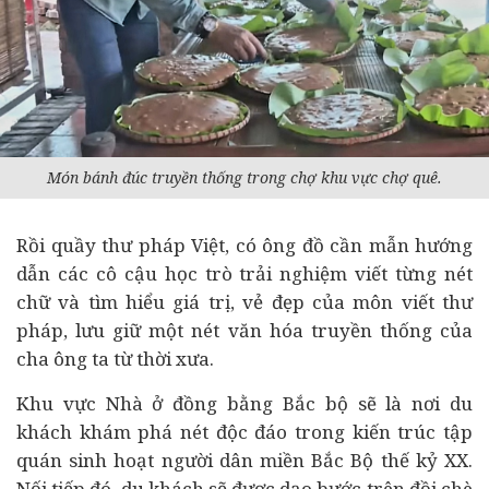
Món bánh đúc truyền thống trong chợ khu vực chợ quê.
Rồi quầy thư pháp Việt, có ông đồ cần mẫn hướng
dẫn các cô cậu học trò trải nghiệm viết từng nét
chữ và tìm hiểu giá trị, vẻ đẹp của môn viết thư
pháp, lưu giữ một nét văn hóa truyền thống của
cha ông ta từ thời xưa.
Khu vực Nhà ở đồng bằng Bắc bộ sẽ là nơi du
khách khám phá nét độc đáo trong kiến trúc tập
quán sinh hoạt người dân miền Bắc Bộ thế kỷ XX.
Nối tiếp đó, du khách sẽ được dạo bước trên đồi chè