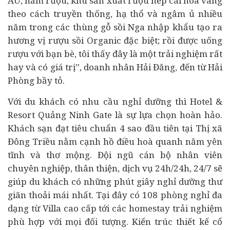
ÂU, hầm rượu, khu sản xuất rượu nếp cái hoa vàng
theo cách truyền thống, hạ thổ và ngâm ủ nhiều
năm trong các thùng gỗ sồi Nga nhập khẩu tạo ra
hương vị rượu sồi Organic đặc biệt; rồi được uống
rượu với bạn bè, tôi thấy đây là một trải nghiệm rất
hay và có giá trị”,
doanh nhân
Hải Đăng, đến từ Hải
Phòng bầy tỏ.
Với du khách có nhu cầu nghỉ dưỡng thì Hotel &
Resort Quảng Ninh Gate là sự lựa chọn hoàn hảo.
Khách sạn đạt tiêu chuẩn 4 sao đầu tiên tại Thị xã
Đông Triều nằm cạnh hồ điều hoà quanh năm yên
tĩnh và thơ mộng. Đội ngũ cán bộ nhân viên
chuyên nghiệp, thân thiện, dịch vụ 24h/24h, 24/7 sẽ
giúp du khách có những phút giây nghỉ dưỡng thư
giãn thoải mái nhất. Tại đây có 108 phòng nghỉ đa
dạng từ Villa cao cấp tới các homestay trải nghiệm
phù hợp với mọi đối tượng. Kiến trúc thiết kế cổ