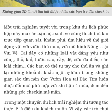
Không gian 3D là nơi thu hút được nhiều các bạn trẻ đến check in.
Một trải nghiệm tuyệt vời trong khu du lịch phức
hợp này mà các bạn học sinh vô cùng thích thú khi
trực tiếp quan sát, khám phá, tìm hiểu về thế giới
động vật với vườn thú mini, với mô hình Nông Trại
Vui Vẻ. Tại đây có những loài vật đáng yêu như
công, thỏ, khỉ, hươu sao, cầy, dê, cừu đà điểu, các
loài chim,.. Các bạn có thể tự tay cho thú ăn và ghi
lại những khoảnh khắc ngộ nghĩnh trong không
gian sắc tím nên thơ. Vườn Hoa tại Đảo Tím luôn
được đổi mới phù hợp với khí hậu 4 mùa, đem đến
những góc checkin mê mẩn.
Trong một chuyến du lịch trải nghiệm thì tương tác
thực tế là điều du khách muốn. Vì vậy, các trò chơi