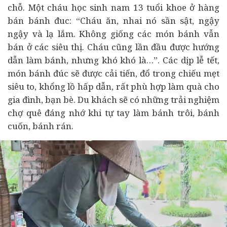
chỗ. Một cháu học sinh nam 13 tuổi khoe ở hàng
bán bánh đuc: “Cháu ăn, nhai nó sần sật, ngậy
ngậy và lạ lắm. Không giống các món bánh vẫn
bán ở các siêu thị. Cháu cũng lần đầu được hướng
dẫn làm bánh, nhưng khó khó là…”. Các dịp lễ tết,
món bánh đúc sẽ được cải tiến, đổ trong chiếu mẹt
siêu to, khổng lồ hấp dẫn, rất phù hợp làm quà cho
gia đình, bạn bè. Du khách sẽ có những trải nghiệm
chợ quê đáng nhớ khi tự tay làm bánh trôi, bánh
cuốn, bánh rán.