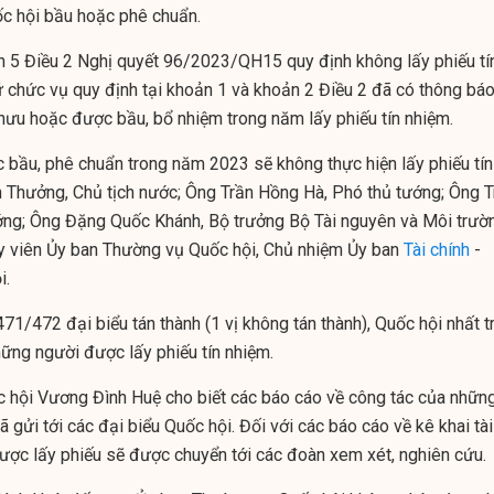
c hội bầu hoặc phê chuẩn.
n 5 Điều 2 Nghị quyết 96/2023/QH15 quy định không lấy phiếu tí
ữ chức vụ quy định tại khoản 1 và khoản 2 Điều 2 đã có thông bá
 hưu hoặc được bầu, bổ nhiệm trong năm lấy phiếu tín nhiệm.
 bầu, phê chuẩn trong năm 2023 sẽ không thực hiện lấy phiếu tín
 Thưởng, Chủ tịch nước; Ông Trần Hồng Hà, Phó thủ tướng; Ông T
ớng; Ông Đặng Quốc Khánh, Bộ trưởng Bộ Tài nguyên và Môi trườ
 viên Ủy ban Thường vụ Quốc hội, Chủ nhiệm Ủy ban
Tài chính
-
i.
471/472 đại biểu tán thành (1 vị không tán thành),
Quốc hội nhất tr
ững người được lấy phiếu tín nhiệm.
ốc hội Vương Đình Huệ
cho biết các báo cáo về công tác của nhữn
 gửi tới các đại biểu Quốc hội. Đối với các báo cáo về kê khai tài
ợc lấy phiếu sẽ được chuyển tới các đoàn xem xét, nghiên cứu.