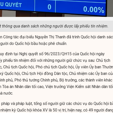
t
thông qua danh sách những người được lấy phiếu tín nhiệm.
n Công tác đại biểu Nguyễn Thị Thanh đã trình Quốc hội danh sác
 người do Quốc hội bầu hoặc phê chuẩn.
quy định tại Nghị quyết số 96/2023/QH15 của Quốc hội ngày
y phiếu tín nhiệm đối với những người giữ chức vụ sau: Chủ tịch
c, Chủ tịch Quốc hội, Phó chủ tịch Quốc hội, Ủy viên Ủy ban Thườ
ký Quốc hội, Chủ tịch Hội đồng Dân tộc, Chủ nhiệm các Ủy ban củ
ính phủ, Phó thủ tướng Chính phủ, Bộ trưởng, các thành viên khác
n Tòa án Nhân dân tối cao, Viện trưởng Viện Kiểm sát Nhân dân tố
hà nước.
 pháp và pháp luật, tổng số người giữ các chức vụ do Quốc hội b
hiệm kỳ Quốc hội khóa XV là 50 vị trí, hiện nay, có 49 người đan