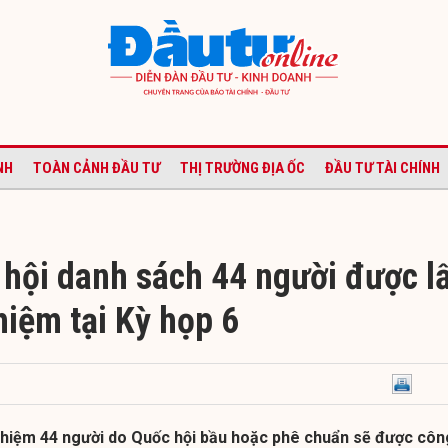
NH
TOÀN CẢNH ĐẦU TƯ
THỊ TRƯỜNG ĐỊA ỐC
ĐẦU TƯ TÀI CHÍNH
 hội danh sách 44 người được l
hiệm tại Kỳ họp 6
n nhiệm 44 người do Quốc hội bầu hoặc phê chuẩn sẽ được côn