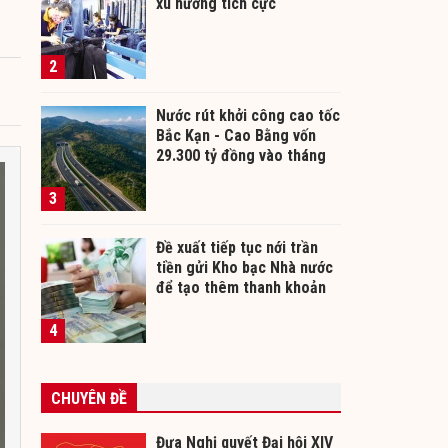
xu hướng tích cực
2
Nước rút khởi công cao tốc
Bắc Kạn - Cao Bằng vốn
29.300 tỷ đồng vào tháng
12/2026
3
Đề xuất tiếp tục nới trần
tiền gửi Kho bạc Nhà nước
để tạo thêm thanh khoản
cho ngân hàng
4
CHUYÊN ĐỀ
Đưa Nghị quyết Đại hội XIV