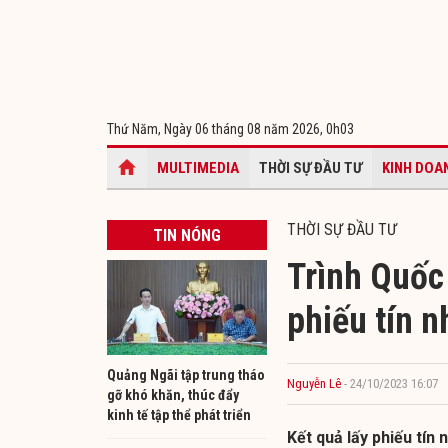
Thứ Năm, Ngày 06 tháng 08 năm 2026,
0h03
MULTIMEDIA
THỜI SỰ ĐẦU TƯ
KINH DOA
THỜI SỰ ĐẦU TƯ
TIN NÓNG
Trình Quốc
phiếu tín n
Quảng Ngãi tập trung tháo
Nguyễn Lê
- 24/10/2023 16:07
gỡ khó khăn, thúc đẩy
kinh tế tập thể phát triển
Kết quả lấy phiếu tí