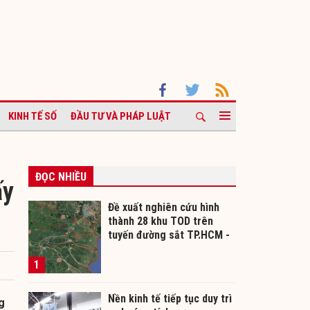
KINH TẾ SỐ
ĐẦU TƯ VÀ PHÁP LUẬT
ĐỌC NHIỀU
ấy
Đề xuất nghiên cứu hình
thành 28 khu TOD trên
tuyến đường sắt TP.HCM -
Cần Thơ
1
Nền kinh tế tiếp tục duy trì
g