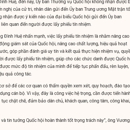
ình Huệ, đến nay, Ủy ban Thường vụ Quốc hội không nhận được 
ến nghị của cử tri, nhân dân gửi đến Ủy ban Trung ương Mặt trận t
 nhận được ý kiến nào của đại biểu Quốc hội gửi đến Ủy ban
liên quan đến người được lấy phiếu tín nhiệm.
g Đình Huệ nhấn mạnh, việc lấy phiếu tín nhiệm là nhằm nâng cao
 động giám sát của Quốc hội, nâng cao chất lượng, hiệu quả hoạt
ớc, góp phần đánh giá uy tín và kết quả thực hiện nhiệm vụ, quy
i được lấy phiếu tín nhiệm, giúp cho các chức danh được Quốc h
được mức độ tín nhiệm của mình để tiếp tục phấn đấu, rèn luyện,
ệu quả công tác.
 cơ sở để các cơ quan có thẩm quyền xem xét, quy hoạch, đào tạo
 dụng cán bộ. Vì vậy, đây là công việc hệ trọng, cần được tiến hàn
ủ tục chặt chẽ, đảm bảo dân chủ, khách quan, công tâm, công khai,
 và tin tưởng Quốc hội hoàn thành tốt trọng trách này”, ông Vương