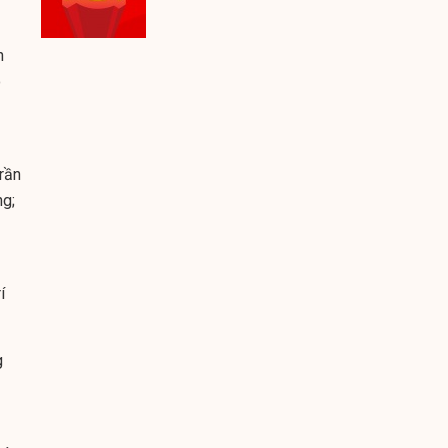
n
o
rần
ng;
í
g