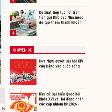
3
Đề xuất tiếp tục nới trần
tiền gửi Kho bạc Nhà nước
để tạo thêm thanh khoản
cho ngân hàng
4
CHUYÊN ĐỀ
Đưa Nghị quyết Đại hội XIV
của Đảng vào cuộc sống
:
Bầu cử Đại biểu Quốc hội
khóa XVI và Hội đồng nhân
các cấp nhiệm kỳ 2026 -
 tỷ
2031