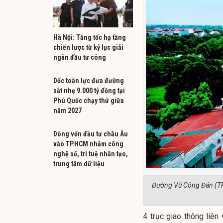
Hà Nội: Tăng tốc hạ tầng
chiến lược từ kỷ lục giải
ngân đầu tư công
Dốc toàn lực đưa đường
sắt nhẹ 9.000 tỷ đồng tại
Phú Quốc chạy thử giữa
năm 2027
Dòng vốn đầu tư châu Âu
vào TP.HCM nhắm công
nghệ số, trí tuệ nhân tạo,
trung tâm dữ liệu
Đường Vũ Công Đán (TP.
4 trục giao thông liê