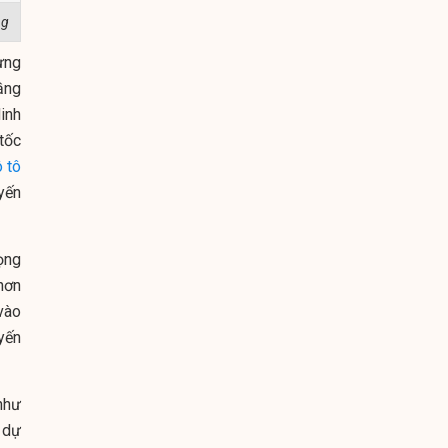
ng
ựng
ầng
inh
tốc
ô tô
yến
ọng
hơn
vào
yến
như
 dự