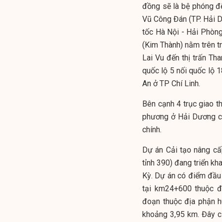
đồng sẽ là bệ phóng 
Vũ Công Đán (TP. Hải Dư
tốc Hà Nội - Hải Phòng 
(Kim Thành) nằm trên t
Lai Vu đến thị trấn Th
quốc lộ 5 nối quốc lộ
An ở TP Chí Linh.
Bên cạnh 4 trục giao t
phương ở Hải Dương cũn
chính.
Dự án Cải tạo nâng cấ
tỉnh 390) đang triển kh
Kỳ. Dự án có điểm đầu 
tại km24+600 thuộc đ
đoạn thuộc địa phận 
khoảng 3,95 km. Đây cũ