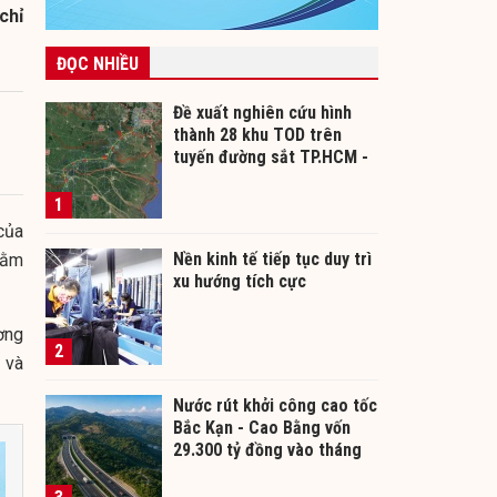
chỉ
ĐỌC NHIỀU
Đề xuất nghiên cứu hình
thành 28 khu TOD trên
tuyến đường sắt TP.HCM -
Cần Thơ
1
của
Nền kinh tế tiếp tục duy trì
hằm
xu hướng tích cực
ương
2
 và
Nước rút khởi công cao tốc
Bắc Kạn - Cao Bằng vốn
29.300 tỷ đồng vào tháng
12/2026