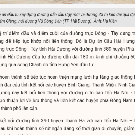
ự án Đầu tư xây dựng đường dẫn cầu Cậy mới và đường 33 m kéo dài qua đị
ẩm Giàng, nối đường Vũ Công Đán (TP. Hải Dương). Ảnh: Hà Kiên
vị trí điểm đầu và điểm cuối của đường trục Đông - Tây đang tr
ng để tiếp tục khớp nối liên thông. Đó là Dự án Cầu Hải Hưng
ng trục Đông - Tây tỉnh Hải Dương với đường tỉnh 389 huyện Phù
 tỉnh Hải Dương đầu tư đường dẫn dài 180 m, kinh phí khoảng 60
ưng qua sông Chanh do tỉnh Hưng Yên đầu tư.
 hoàn thành sẽ tiếp tục hoàn thiện mạng lưới hạ tầng giao thông 
nh đai của tỉnh kết nối các huyện Bình Giang, Thanh Miện, Ninh Gi
ờng này kết nối liên thông với đường ô tô cao tốc Hà Nội - 
ạo thuận lợi về lưu thông và liên kết các huyện phía Đông Nam t
 thành phố lân cận.
 kết nối đường tỉnh 390 huyện Thanh Hà với cao tốc Hà Nội – 
au khi hoàn thành sẽ rút ngắn đáng kể thời gian di chuyển, giảm 