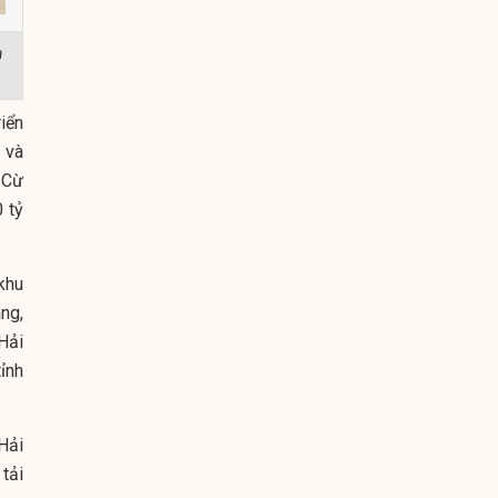
a
iển
 và
 Cừ
 tỷ
khu
ang,
Hải
ỉnh
Hải
tải