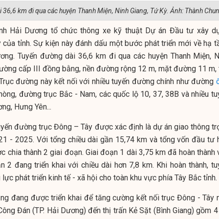
i 36,6 km đi qua các huyện Thanh Miện, Ninh Giang, Tứ Kỳ. Ảnh: Thành Chu
ỉnh Hải Dương tổ chức thông xe kỹ thuật Dự án Đầu tư xây d
của tỉnh. Sự kiện này đánh dấu một bước phát triển mới về hạ t
ơng. Tuyến đường dài 36,6 km đi qua các huyện Thanh Miện, N
đường cấp III đồng bằng, nền đường rộng 12 m, mặt đường 11 m, 
 Trục đường này kết nối với nhiều tuyến đường chính như đường
hòng, đường trục Bắc - Nam, các quốc lộ 10, 37, 38B và nhiều tu
ng, Hưng Yên...
uyến đường trục Đông – Tây được xác định là dự án giao thông tr
21 - 2025. Với tổng chiều dài gần 15,74 km và tổng vốn đầu tư 
c chia thành 2 giai đoạn. Giai đoạn 1 dài 3,75 km đã hoàn thành 
n 2 đang triển khai với chiều dài hơn 7,8 km. Khi hoàn thành, tu
ực phát triển kinh tế - xã hội cho toàn khu vực phía Tây Bắc tỉnh.
ng đang được triển khai để tăng cường kết nối trục Đông - Tây 
Công Đán (TP. Hải Dương) đến thị trấn Kẻ Sặt (Bình Giang) gồm 4