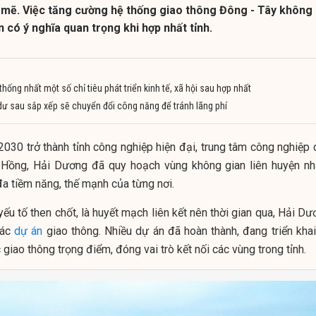
 mẽ. Việc tăng cường hệ thống giao thông Đông - Tây không 
n có ý nghĩa quan trọng khi hợp nhất tỉnh.
hống nhất một số chỉ tiêu phát triển kinh tế, xã hội sau hợp nhất
 dư sau sắp xếp sẽ chuyển đổi công năng để tránh lãng phí
030 trở thành tỉnh công nghiệp hiện đại, trung tâm công nghiệp 
Hồng, Hải Dương đã quy hoạch vùng không gian liên huyện n
 đa tiềm năng, thế mạnh của từng nơi.
yếu tố then chốt, là huyết mạch liên kết nên thời gian qua, Hải D
các
dự án
giao thông. Nhiều dự án đã hoàn thành, đang triển khai
ục giao thông trọng điểm, đóng vai trò kết nối các vùng trong tỉnh.