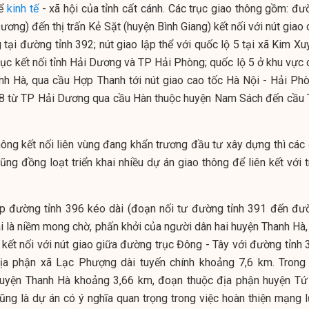
để
kinh tế
- xã hội của tỉnh cất cánh. Các trục giao thông gồm: đư
ơng) đến thị trấn Kẻ Sặt (huyện Bình Giang) kết nối với nút giao
tại đường tỉnh 392; nút giao lập thể với quốc lộ 5 tại xã Kim Xu
rục kết nối tỉnh Hải Dương và TP Hải Phòng; quốc lộ 5 ở khu vực 
anh Hà, qua cầu Hợp Thanh tới nút giao cao tốc Hà Nội - Hải Phò
 18 từ TP Hải Dương qua cầu Hàn thuộc huyện Nam Sách đến cầu 
hông kết nối liên vùng đang khẩn trương đầu tư xây dựng thì các 
g đồng loạt triển khai nhiều dự án giao thông để liên kết với t
p đường tỉnh 396 kéo dài (đoạn nối tư đường tỉnh 391 đến đư
ai là niềm mong chờ, phấn khởi của người dân hai huyện Thanh Hà,
kết nối với nút giao giữa đường trục Đông - Tây với đường tỉnh 
ịa phận xã Lạc Phượng dài tuyến chính khoảng 7,6 km. Trong
huyện Thanh Hà khoảng 3,66 km, đoạn thuộc địa phận huyện Tứ
ng là dự án có ý nghĩa quan trọng trong việc hoàn thiện mạng l