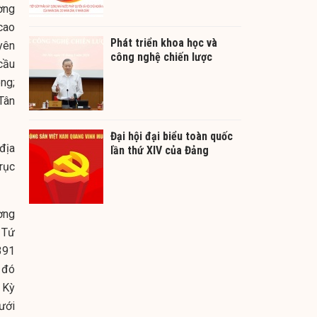
ờng
 cao
Phát triển khoa học và
yên
công nghệ chiến lược
cầu
ng;
Tân
Đại hội đại biểu toàn quốc
địa
lần thứ XIV của Đảng
rục
ờng
 Tứ
391
 đó
 Kỳ
ưới