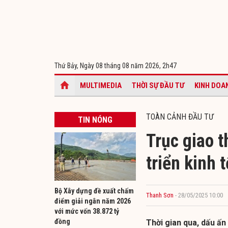
Thứ Bảy, Ngày 08 tháng 08 năm 2026,
2h47
MULTIMEDIA
THỜI SỰ ĐẦU TƯ
KINH DOA
TOÀN CẢNH ĐẦU TƯ
TIN NÓNG
Trục giao 
triển kinh 
Bộ Xây dựng đề xuất chấm
Thanh Sơn
- 28/05/2025 10:00
điểm giải ngân năm 2026
với mức vốn 38.872 tỷ
đồng
Thời gian qua, dấu ấn