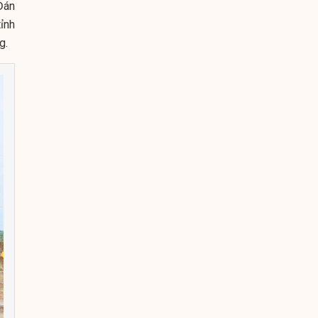
Đán
ỉnh
g.