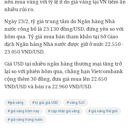
nên mua vàng với tỷ lệ ít do giá vàng tại VN tiềm ẩn
nhiều rủi ro.
Ngày 23/2, tỷ giá trung tâm do Ngân hàng Nhà
nước công bố là 23.130 đồng/USD, đứng yên so với
hôm qua. Tỷ giá mua bán tham khảo tại Sở Giao
dịch
Ngân hàng Nhà nước
được giữ ở mức 22.550 -
23.050 VND/USD.
Giá USD tại nhiều ngân hàng thương mại tăng trở
lại so với phiên hôm qua, chẳng hạn Vietcombank
cộng thêm 30 đồng, đưa giá mua lên 22.650
VND/USD và bán ra 22.960 VND/USD.
#giá vàng
# tỷ giá; giá USD
# vàng SJC
# giá vàng hôm nay
# cập nhật giá vàng
# giá vàng thế giới
# giá vàng trong nước