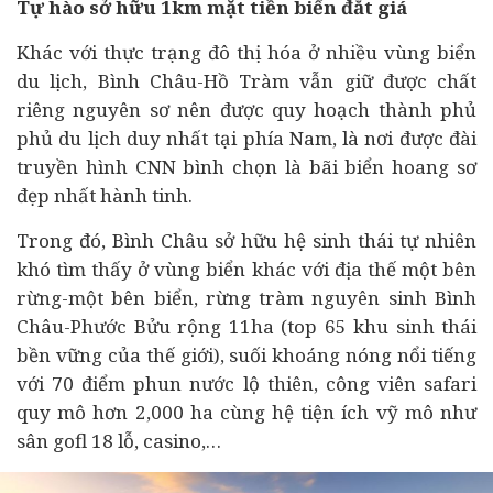
Tự hào sở hữu 1km mặt tiền biển đắt giá
Khác với thực trạng đô thị hóa ở nhiều vùng biển
du lịch, Bình Châu-Hồ Tràm vẫn giữ được chất
riêng nguyên sơ nên được quy hoạch thành phủ
phủ du lịch duy nhất tại phía Nam, là nơi được đài
truyền hình CNN bình chọn là bãi biển hoang sơ
đẹp nhất hành tinh.
Trong đó, Bình Châu sở hữu hệ sinh thái tự nhiên
khó tìm thấy ở vùng biển khác với địa thế một bên
rừng-một bên biển, rừng tràm nguyên sinh Bình
Châu-Phước Bửu rộng 11ha (top 65 khu sinh thái
bền vững của thế giới), suối khoáng nóng nổi tiếng
với 70 điểm phun nước lộ thiên, công viên safari
quy mô hơn 2,000 ha cùng hệ tiện ích vỹ mô như
sân gofl 18 lỗ,
casino
,…