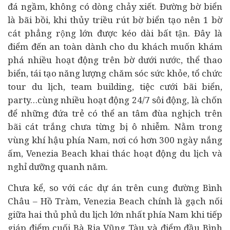
đá ngầm, không có dòng chảy xiết. Đường bờ biển
là bãi bồi, khi thủy triều rút bờ biển tạo nên 1 bờ
cát phẳng rộng lớn được kéo dài bất tận. Đây là
điểm đến an toàn dành cho du khách muốn khám
phá nhiều hoạt động trên bờ dưới nước, thể thao
biển, tái tạo năng lượng chăm sóc sức khỏe, tổ chức
tour du lịch, team building, tiệc cưới bãi biển,
party…cùng nhiều hoạt động 24/7 sôi động, là chốn
để những đứa trẻ có thể an tâm đùa nghịch trên
bãi cát trắng chưa từng bị ô nhiễm. Nằm trong
vùng khí hậu phía Nam, nơi có hơn 300 ngày nắng
ấm, Venezia Beach khai thác hoạt động du lịch và
nghỉ dưỡng quanh năm.
Chưa kể, so với các dự án trên cung đường Bình
Châu – Hồ Tràm, Venezia Beach chính là gạch nối
giữa hai thủ phủ du lịch lớn nhất phía Nam khi tiếp
giáp điểm cuối Bà Rịa Vũng Tàu và điểm đầu Bình