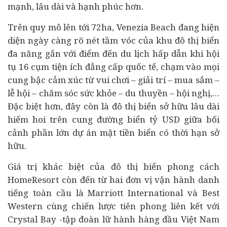
mạnh, lâu dài và hạnh phúc hơn.
Trên quy mô lên tới 72ha, Venezia Beach đang hiện
diện ngày càng rõ nét tầm vóc của khu đô thị biển
đa năng gắn với điểm đến du lịch hấp dẫn khi hội
tụ 16 cụm tiện ích đẳng cấp quốc tế, chạm vào mọi
cung bậc cảm xúc từ vui chơi – giải trí – mua sắm –
lễ hội – chăm sóc sức khỏe – du thuyền – hội nghị,…
Đặc biệt hơn, đây còn là đô thị biển sở hữu lâu dài
hiếm hoi trên cung đường biển tỷ USD giữa bối
cảnh phần lớn dự án mặt tiền biển có thời hạn sở
hữu.
Giá trị khác biệt của đô thị biển phong cách
HomeResort còn đến từ hai đơn vị vận hành danh
tiếng toàn cầu là Marriott International và Best
Western cùng chiến lược tiên phong liên kết với
Crystal Bay -tập đoàn lữ hành hàng đầu Việt Nam