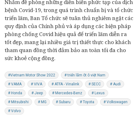
Nhằm đề phòng những diễn biến phức tạp của dịch
bệnh Covid-19, trong quá trình chuẩn bị và tổ chức
triển lãm, Ban Tổ chức sẽ tuân thủ nghiêm ngặt các
quy định của Chính phủ và áp dụng các biện pháp
phòng chống Covid hiệu quả để triển lãm diễn ra
tốt đẹp, mang lại nhiều giá trị thiết thực cho khách
tham quan đồng thời đảm bảo an toàn tối đa cho
sức khoẻ
cộng đồng.
#Vietnam Motor Show 2022
# triển lãm ôt ô việt Nam
# VAMA
# VIVA
# ATFA - Vinalink
# SECC
# Audi
# Honda
# Jeep
# Mercedes-Benz
# Lexus
# Mitsubishi
# MG
# Subaru
# Toyota
# Volkswagen
# Volvo