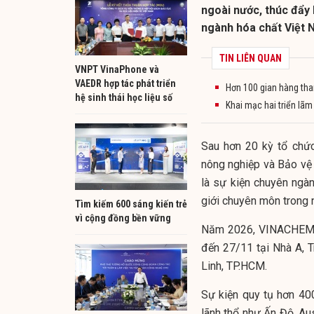
ngoài nước, thúc đẩy 
ngành hóa chất Việt 
TIN LIÊN QUAN
VNPT VinaPhone và
VAEDR hợp tác phát triển
Hơn 100 gian hàng tha
hệ sinh thái học liệu số
Khai mạc hai triển lã
Sau hơn 20 kỳ tổ chức
nông nghiệp và Bảo vệ
là sự kiện chuyên ng
giới chuyên môn trong 
Tìm kiếm 600 sáng kiến trẻ
vì cộng đồng bền vững
Năm 2026, VINACHEM E
đến 27/11 tại Nhà A, 
Linh, TP.HCM.
Sự kiện quy tụ hơn 40
lãnh thổ như Ấn Độ, Aus