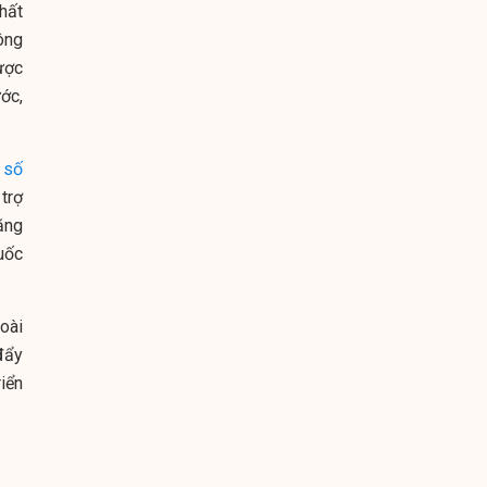
hất
ông
ược
ớc,
 số
trợ
ăng
huốc
oài
đẩy
iển