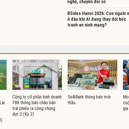
nghệ, chuyển đổi số
BSides Hanoi 2026: Con người 
ở đâu khi AI đang thay đổi bức
tranh an ninh mạng?
Công ty cổ phần kinh doanh
SeABank thông báo mời
Moo
Lai
F88 thông báo chào bán
thầu
cuộ
trái phiếu ra công chúng
gia
đợt 3 (Kỳ 2)
3)