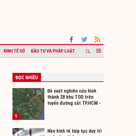
KINH TẾ SỐ
ĐẦU TƯ VÀ PHÁP LUẬT
ĐỌC NHIỀU
Đề xuất nghiên cứu hình
thành 28 khu TOD trên
tuyến đường sắt TP.HCM -
Cần Thơ
1
Nền kinh tế tiếp tục duy trì