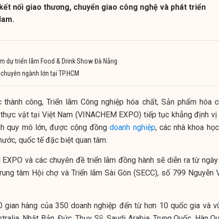
kết nối giao thương, chuyển giao công nghệ và phát triển
Nam.
m dự triển lãm Food & Drink Show Đà Nẵng
m chuyên ngành lớn tại TP.HCM
 thành công, Triển lãm Công nghiệp hóa chất, Sản phẩm hóa c
 thực vật tại Việt Nam (VINACHEM EXPO) tiếp tục khẳng định vị 
ành quy mô lớn, được cộng đồng
doanh nghiệp
, các nhà khoa học
nước, quốc tế đặc biệt quan tâm.
XPO và các chuyên đề triển lãm đồng hành sẽ diễn ra từ ngày
Trung tâm Hội chợ và Triển lãm Sài Gòn (SECC), số 799 Nguyễn 
0 gian hàng của 350 doanh nghiệp đến từ hơn 10 quốc gia và v
tralia, Nhật Bản, Đức, Thụy Sỹ, Saudi Arabia, Trung Quốc, Hàn Qu