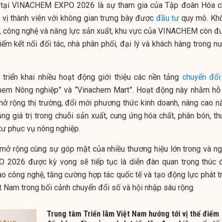
 tại VINACHEM EXPO 2026 là sự tham gia của Tập đoàn Hóa c
 vị thành viên với không gian trưng bày được
đầu tư
quy mô. Kh
ẩm, công nghệ và năng lực sản xuất, khu vực của VINACHEM còn đ
ểm kết nối đối tác, nhà phân phối, đại lý và khách hàng trong nư
 triển khai nhiều hoạt động giới thiệu các nền tảng
chuyển đổi
hem Nông nghiệp” và “Vinachem Mart”. Hoạt động này nhằm hỗ 
mở rộng thị trường, đổi mới phương thức kinh doanh, nâng cao n
ăng giá trị trong chuỗi sản xuất, cung ứng hóa chất, phân bón, t
 tư phục vụ nông nghiệp.
mở rộng cùng sự góp mặt của nhiều thương hiệu lớn trong và ng
2026 được kỳ vọng sẽ tiếp tục là diễn đàn quan trọng thúc 
ao công nghệ, tăng cường hợp tác quốc tế và tạo động lực phát tr
t Nam trong bối cảnh chuyển đổi số và hội nhập sâu rộng.
Trung tâm Triển lãm Việt Nam hướng tới vị thế điểm