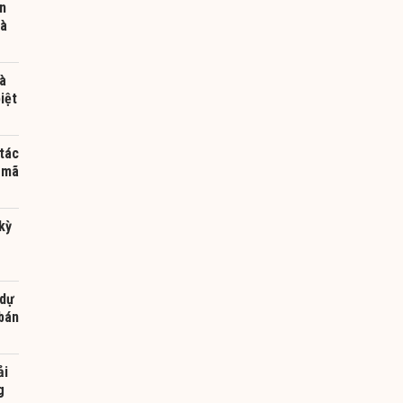
n
và
à
iệt
tác
 mã
kỳ
g
 dự
 bán
ải
g