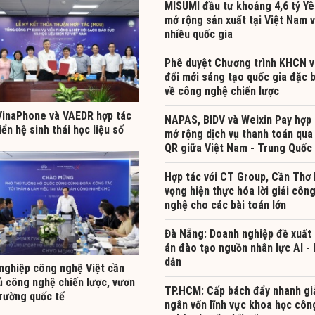
MISUMI đầu tư khoảng 4,6 tỷ Yê
mở rộng sản xuất tại Việt Nam 
nhiều quốc gia
Phê duyệt Chương trình KHCN v
đổi mới sáng tạo quốc gia đặc b
về công nghệ chiến lược
inaPhone và VAEDR hợp tác
NAPAS, BIDV và Weixin Pay hợp 
iển hệ sinh thái học liệu số
mở rộng dịch vụ thanh toán qua
QR giữa Việt Nam - Trung Quốc
Hợp tác với CT Group, Cần Thơ 
vọng hiện thực hóa lời giải côn
nghệ cho các bài toán lớn
Đà Nẵng: Doanh nghiệp đề xuất
án đào tạo nguồn nhân lực AI -
dẫn
nghiệp công nghệ Việt cần
ủ công nghệ chiến lược, vươn
TP.HCM: Cấp bách đẩy nhanh gi
trường quốc tế
ngân vốn lĩnh vực khoa học côn