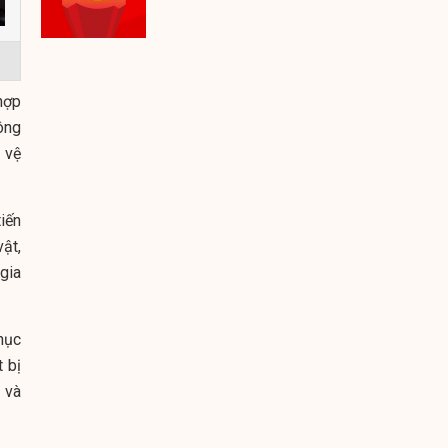
hợp
ông
 vệ
iến
ật,
gia
hục
 bị
 và