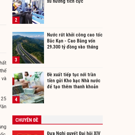
xu hướng tích cực
2
Nước rút khởi công cao tốc
Bắc Kạn - Cao Bằng vốn
29.300 tỷ đồng vào tháng
12/2026
3
hất
thế
Đề xuất tiếp tục nới trần
 và
tiền gửi Kho bạc Nhà nước
để tạo thêm thanh khoản
cho ngân hàng
 25
4
Văn
CHUYÊN ĐỀ
ùng
Đưa Nghị quyết Đại hội XIV
ốc,