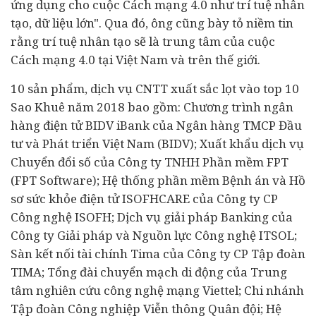
ứng dụng cho cuộc Cách mạng 4.0 như trí tuệ nhân
tạo, dữ liệu lớn". Qua đó, ông cũng bày tỏ niềm tin
rằng trí tuệ nhân tạo sẽ là trung tâm của cuộc
Cách mạng 4.0 tại Việt Nam và trên thế giới.
10 sản phẩm, dịch vụ CNTT xuất sắc lọt vào top 10
Sao Khuê năm 2018 bao gồm: Chương trình
ngân
hàng
điện tử BIDV iBank của Ngân hàng TMCP Đầu
tư và Phát triển Việt Nam (BIDV); Xuất khẩu dịch vụ
Chuyển đổi số của Công ty TNHH Phần mềm FPT
(FPT Software); Hệ thống phần mềm Bệnh án và Hồ
sơ sức khỏe điện tử ISOFHCARE của Công ty CP
Công nghệ ISOFH; Dịch vụ giải pháp Banking của
Công ty Giải pháp và Nguồn lực Công nghệ ITSOL;
Sàn kết nối
tài chính
Tima của Công ty CP Tập đoàn
TIMA; Tổng đài chuyển mạch di động của Trung
tâm nghiên cứu công nghệ mạng Viettel; Chi nhánh
Tập đoàn Công nghiệp Viễn thông Quân đội; Hệ