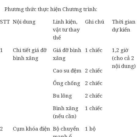
Phương thức thực hiện Chương trình:
STT
Nội dung
Linh kiện,
Ghi chú
Thời gian
vật tư thay
dự kiến
thế
1
Chi tiết giá đỡ
Giá đỡ bình
1 chiếc
1,2 giờ
bình xăng
xăng
(cho cả 2
nội dung)
Cao su đệm
2 chiếc
Ống chống
2 chiếc
Bu lông
2 chiếc
Bình xăng
1 chiếc
(nếu cần)
2
Cụm khóa điện
Bộ chuyển
1 bộ
mạnh ổ