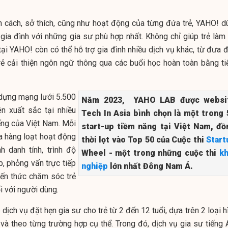
 cách, sở thích, cũng như hoạt động của từng đứa trẻ,
YAHO
!
d
i gia đình với những gia sư phù hợp nhất. Không chỉ giúp trẻ làm
tại
YAHO
!
còn có thể hỗ trợ gia đình nhiều dịch vụ khác, từ đưa 
trẻ cải thiện ngôn ngữ thông qua các buổi học hoàn toàn bằng ti
dựng mạng lưới 5.500
Năm 2023, YAHO LAB được websi
ên xuất sắc tại nhiều
Tech In Asia bình chọn là một trong 
ếng của Việt Nam. Mỗi
start-up tiềm năng tại Việt Nam, đồ
ua hàng loạt hoạt động
thời lọt vào Top 50 của Cuộc thi
Start
h danh tính, trình độ
Wheel - một trong những cuộc thi
kh
áp, phỏng vấn trực tiếp
nghiệp
lớn nhất Đông Nam Á.
iến thức chăm sóc trẻ
ối với người dùng.
dịch vụ đặt hẹn gia sư cho trẻ từ 2 đến 12 tuổi, dựa trên 2 loại h
 và theo từng trường hợp cụ thể. Trong đó, dịch vụ gia sư tiếng 