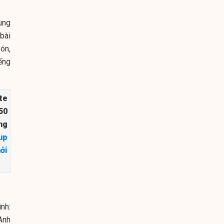
ùng
 bài
đón,
ếng
te
50
ng
up
ởi
ình:
Anh