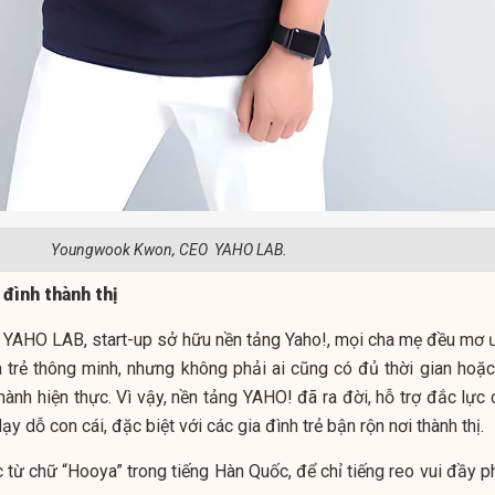
Youngwook Kwon, CEO YAHO LAB.
 đình thành thị
 YAHO LAB, start-up sở hữu nền tảng Yaho!, mọi cha mẹ đều mơ 
 trẻ thông minh, nhưng không phải ai cũng có đủ thời gian hoặc
ành hiện thực. Vì vậy, nền tảng YAHO! đã ra đời, hỗ trợ đắc lực 
ạy dỗ con cái, đặc biệt với các gia đình trẻ bận rộn nơi thành thị.
từ chữ “Hooya” trong tiếng Hàn Quốc, để chỉ tiếng reo vui đầy p