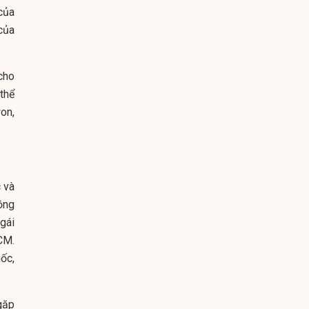
của
của
cho
thể
on,
 và
ồng
gái
CM.
ốc,
gặp