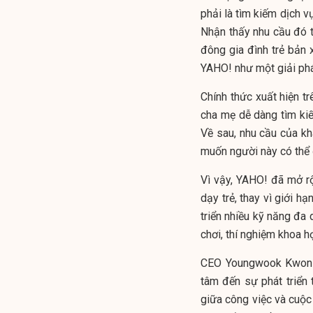
phải là tìm kiếm dịch v
Nhận thấy nhu cầu đó
đông gia đình trẻ bản
YAHO
!
như một giải phá
Chính thức xuất hiện t
cha mẹ dễ dàng tìm ki
Về sau, nhu cầu của k
muốn người này có thể đọ
Vì vậy,
YAHO
!
đã mở rộn
dạy trẻ, thay vì giới h
triển nhiều kỹ năng đa 
chơi, thí nghiệm khoa họ
CEO Youngwook Kwon k
tâm đến sự phát triển 
giữa công việc và cuộc