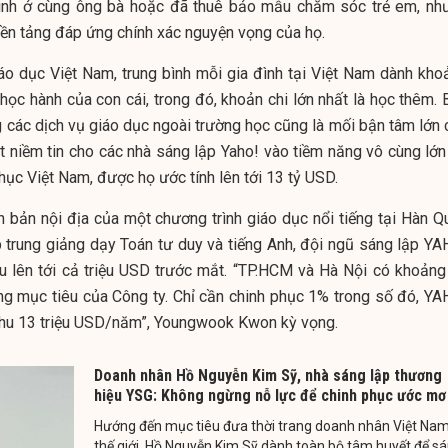
đình ở cùng ông bà hoặc đã thuê bảo mẫu chăm sóc trẻ em, nh
 nền tảng đáp ứng chính xác nguyện vọng của họ.
áo dục Việt Nam, trung bình mỗi gia đình tại Việt Nam dành kho
học hành của con cái, trong đó, khoản chi lớn nhất là học thêm. 
g các dịch vụ giáo dục ngoài trường học cũng là mối bận tâm lớn 
t niềm tin cho các nhà sáng lập Yaho! vào tiềm năng vô cùng lớn 
thục Việt Nam, được họ ước tính lên tới 13 tỷ USD.
 bản nội địa của một chương trình giáo dục nổi tiếng tại Hàn Q
trung giảng dạy Toán tư duy và tiếng Anh, đội ngũ sáng lập
YA
hu lên tới cả triệu USD trước mắt. “TP.HCM và Hà Nội có khoảng
àng mục tiêu của Công ty. Chỉ cần chinh phục 1% trong số đó,
YA
 thu 13 triệu USD/năm”, Youngwook Kwon kỳ vọng.
Doanh nhân Hồ Nguyễn Kim Sỹ, nhà sáng lập thương
hiệu YSG: Không ngừng nỗ lực để chinh phục ước mơ
Hướng đến mục tiêu đưa thời trang doanh nhân Việt Nam
thế giới, Hồ Nguyễn Kim Sỹ dành toàn bộ tâm huyết để s