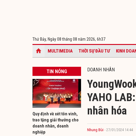
Thứ Bảy, Ngày 08 tháng 08 năm 2026,
6h37
MULTIMEDIA
THỜI SỰ ĐẦU TƯ
KINH DOA
DOANH NHÂN
TIN NÓNG
YoungWook 
YAHO LAB: 
nhân hóa
Quy định về xét tôn vinh,
trao tặng giải thưởng cho
doanh nhân, doanh
Nhung Bùi
- 27/01/2024 14:44
nghiệp