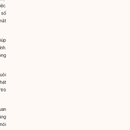
iệc.
 số
mắt
iúp
nh.
ong
uôi
phát
 trò
uan
ằng
nói