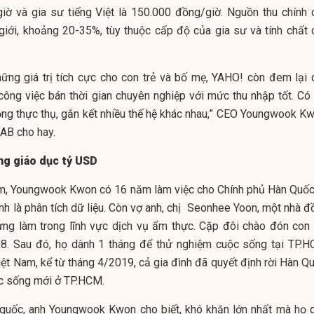
iờ và gia sư tiếng Việt là 150.000 đồng/giờ. Nguồn thu chính 
giới, khoảng 20-35%, tùy thuộc cấp độ của gia sư và tính chất 
ững giá trị tích cực cho con trẻ và bố mẹ,
YAHO
!
còn đem lại 
công việc bán thời gian chuyên nghiệp với mức thu nhập tốt. Có 
ồng thực thụ, gắn kết nhiều thế hệ khác nhau,” CEO Youngwook Kw
AB cho hay.
ờng giáo dục tỷ USD
am, Youngwook Kwon có 16 năm làm việc cho Chính phủ Hàn Quốc
h là phân tích dữ liệu. Còn vợ anh, chị Seonhee Yoon, một nhà đ
từng làm trong lĩnh vực dịch vụ ẩm thực. Cặp đôi chào đón con 
8. Sau đó, họ dành 1 tháng để thử nghiệm cuộc sống tại TP.H
ệt Nam, kể từ tháng 4/2019, cả gia đình đã quyết định rời Hàn Qu
ộc sống mới ở TP.HCM.
 quốc, anh Youngwook Kwon cho biết, khó khăn lớn nhất mà họ 