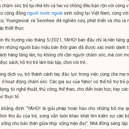
ụ chăm sóc trẻ tại nhà khi cả hai vợ chồng đều bận rộn với công v
 từ cộng đồng
người nước ngoài
sinh sống tại Việt Nam, cùng với
 xứ, Youngwook và Seonhee đã nghiên cứu, phát triển và cho ra 
p thiết thực.
rên thị trường vào tháng 5/2021,
YAHO
!
ban đầu chỉ là nền tảng g
ếm những người bảo mẫu bán thời gian đã được xác minh danh tí
hách hàng tăng lên, họ không chỉ cần người chăm sóc, mà còn m
c sách, hỗ trợ trẻ làm bài tập, chơi với trẻ...
g dịch vụ, trở thành cánh tay đắc lực trong việc cùng cha mẹ n
ạn ở hoạt động chăm sóc. Các gia sư của Yaho! có thể hỗ trợ trẻ 
dạng, từ nghệ thuật, thủ công, thể thao, cho đến toán học, hay các
c thực tế.
hẳng định: “
YAHO
!
là giải pháp hoàn hảo cho những bố mẹ q
thời thơ ấu của trẻ, song vẫn luôn khao khát tìm kiếm sự cân b
 sống cho bản thân giữa nhịp sống hiện đại”. Nhà đồng sáng lập 