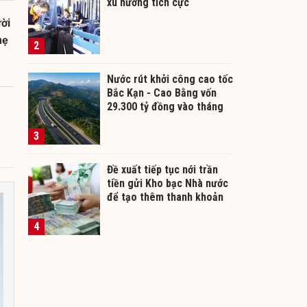
xu hướng tích cực
ời
mẹ
2
Nước rút khởi công cao tốc
Bắc Kạn - Cao Bằng vốn
29.300 tỷ đồng vào tháng
12/2026
3
Đề xuất tiếp tục nới trần
tiền gửi Kho bạc Nhà nước
để tạo thêm thanh khoản
cho ngân hàng
4