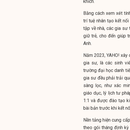
khích.
Bằng cách xem xét tính
trí tuệ nhân tạo kết nố
tập về nhà, các gia sư 
giữ trẻ, cho đến giúp 
Anh.
Năm 2023,
YAHO
!
xây 
gia sư, là các sinh vi
trường đại học danh ti
gia sư đều phải trải q
sàng lọc, như xác min
giáo dục, lý lịch tư ph
1:1 và được đào tạo k
bài bản trước khi kết n
Nền tảng hiện cung cấp 
theo gói tháng định kỳ