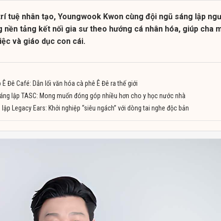
rí tuệ nhân tạo, Youngwook Kwon cùng đội ngũ sáng lập ngư
 nền tảng kết nối gia sư theo hướng cá nhân hóa, giúp cha 
ệc và giáo dục con cái.
 Ê Đê Café: Dẫn lối văn hóa cà phê Ê Đê ra thế giới
 sáng lập TASC: Mong muốn đóng góp nhiều hơn cho y học nước nhà
lập Legacy Ears: Khởi nghiệp “siêu ngách” với dòng tai nghe độc bản