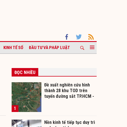
KINH TẾ SỐ
ĐẦU TƯ VÀ PHÁP LUẬT
ĐỌC NHIỀU
Đề xuất nghiên cứu hình
thành 28 khu TOD trên
tuyến đường sắt TP.HCM -
Cần Thơ
1
Nền kinh tế tiếp tục duy trì