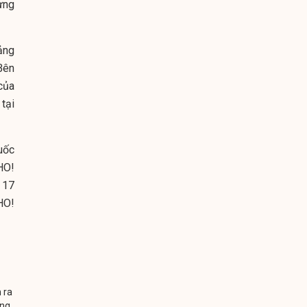
ưng
ảng
Bên
của
tại
uốc
HO
!
 17
HO
!
 ra
áng