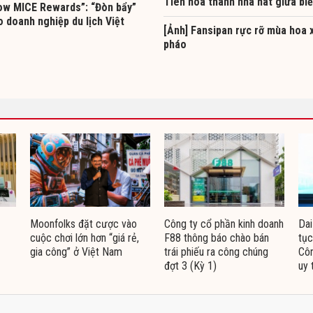
Tiên hóa thành nhà hát giữa bi
w MICE Rewards”: “Đòn bẩy”
 doanh nghiệp du lịch Việt
[Ảnh] Fansipan rực rỡ mùa hoa 
pháo
Moonfolks đặt cược vào
Công ty cổ phần kinh doanh
Dai
cuộc chơi lớn hơn “giá rẻ,
F88 thông báo chào bán
tục
gia công” ở Việt Nam
trái phiếu ra công chúng
Côn
đợt 3 (Kỳ 1)
uy 