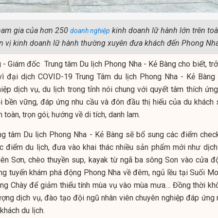
ham gia của hơn 250
kinh doanh lữ hành lớn trên to
doanh nghiệp
ơn vị kinh doanh lữ hành thường xuyên đưa khách đến Phong Nha
 Giám đốc Trung tâm Du lịch Phong Nha - Kẻ Bàng cho biết, trở 
ì đại dịch COVID-19 Trung Tâm du lịch Phong Nha - Kẻ Bàng 
ệp dịch vụ, du lịch trong tỉnh nói chung với quyết tâm thích ứng
hồi bền vững, đáp ứng nhu cầu và đón đầu thị hiếu của du khách 
 toàn, trọn gói; hướng về di tích, danh lam.
rung tâm Du lịch Phong Nha - Kẻ Bàng sẽ bổ sung các điểm check
ác điểm du lịch, đưa vào khai thác nhiều sản phẩm mới như dịch
iên Sơn, chèo thuyền sup, kayak từ ngã ba sông Son vào cửa đ
ong tuyến khám phá động Phong Nha về đêm, ngủ lều tại Suối Mo
ông Chày để giảm thiểu tính mùa vụ vào mùa mưa… Đồng thời kh
ượng dịch vụ, đào tạo đội ngũ nhân viên chuyên nghiệp đáp ứng 
khách du lịch.