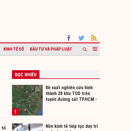
KINH TẾ SỐ
ĐẦU TƯ VÀ PHÁP LUẬT
ĐỌC NHIỀU
Đề xuất nghiên cứu hình
thành 28 khu TOD trên
tuyến đường sắt TP.HCM -
Cần Thơ
1
Nền kinh tế tiếp tục duy trì
 tổ