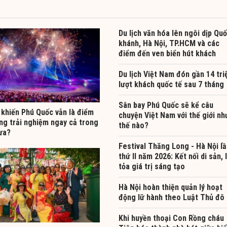
Du lịch văn hóa lên ngôi dịp Qu
khánh, Hà Nội, TP.HCM và các
điểm đến ven biển hút khách
Du lịch Việt Nam đón gần 14 tri
lượt khách quốc tế sau 7 tháng
Sân bay Phú Quốc sẽ kể câu
 khiến Phú Quốc vẫn là điểm
chuyện Việt Nam với thế giới nh
ng trải nghiệm ngay cả trong
thế nào?
ưa?
Festival Thăng Long - Hà Nội l
thứ II năm 2026: Kết nối di sản, 
tỏa giá trị sáng tạo
Hà Nội hoàn thiện quản lý hoạt
động lữ hành theo Luật Thủ đô
Khi huyền thoại Con Rồng cháu