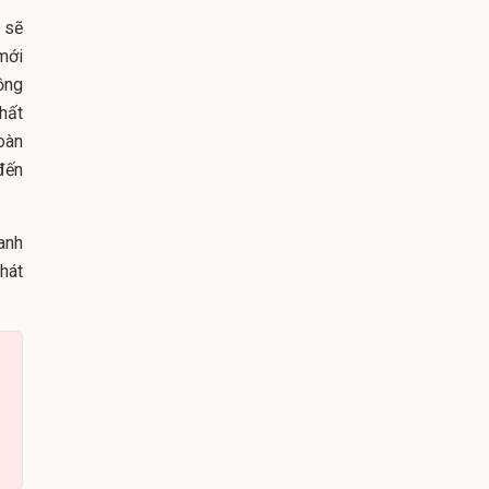
 sẽ
mới
ồng
hất
oàn
đến
anh
hát