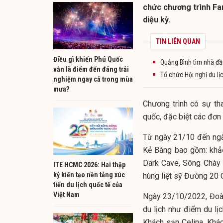
chức chương trình Fam
diệu kỳ.
TIN LIÊN QUAN
Điều gì khiến Phú Quốc
Quảng Bình tìm nhà đầu
vẫn là điểm đến đáng trải
Tổ chức Hội nghị du l
nghiệm ngay cả trong mùa
mưa?
Chương trình có sự t
quốc, đặc biệt các đơn
Từ ngày 21/10 đến ngà
Kẻ Bàng bao gồm: khảo
Dark Cave, Sông Chày
ITE HCMC 2026: Hai thập
kỷ kiến tạo nền tảng xúc
hùng liệt sỹ Đường 20 
tiến du lịch quốc tế của
Việt Nam
Ngày 23/10/2022, Đoàn
du lịch như điểm du l
Khách sạn Celina, Khác