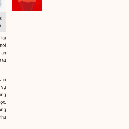
àn
.
lại
nói
 an
sau
 in
 vụ
ộng
ọc,
ông
nhu