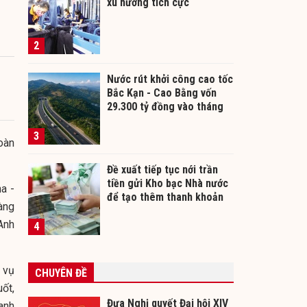
xu hướng tích cực
2
Nước rút khởi công cao tốc
Bắc Kạn - Cao Bằng vốn
29.300 tỷ đồng vào tháng
12/2026
3
oàn
Đề xuất tiếp tục nới trần
tiền gửi Kho bạc Nhà nước
a -
để tạo thêm thanh khoản
àng
cho ngân hàng
Anh
4
 vụ
CHUYÊN ĐỀ
ốt,
Đưa Nghị quyết Đại hội XIV
anh