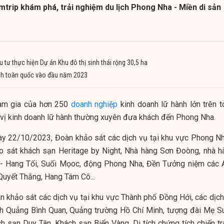
trip khám phá, trải nghiệm du lịch Phong Nha - Miền di sản
 tư thực hiện Dự án Khu đô thị sinh thái rộng 30,5 ha
ịch toàn quốc vào đầu năm 2023
ham gia của hơn 250
doanh nghiệp
kinh doanh lữ hành lớn trên t
 vị kinh doanh lữ hành thường xuyên đưa khách đến Phong Nha.
y 22/10/2023, Đoàn khảo sát các dịch vụ tại khu vực Phong Nh
 sát khách sạn Heritage by Night, Nhà hàng Sơn Đoòng, nhà h
 - Hang Tối, Suối Mọoc, động Phong Nha, Đền Tưởng niệm các 
Quyết Thắng, Hang Tám Cô...
 khảo sát các dịch vụ tại khu vực Thành phố Đồng Hới, các dịch
ịch Quảng Bình Quan, Quảng trường Hồ Chí Minh, tượng đài Mẹ Su
h sạn Duy Tân, Khách sạn Biển Vàng, Di tích chứng tích chiến tr