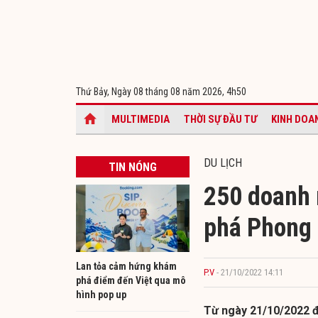
Thứ Bảy, Ngày 08 tháng 08 năm 2026,
4h50
MULTIMEDIA
THỜI SỰ ĐẦU TƯ
KINH DOA
DU LỊCH
TIN NÓNG
250 doanh 
phá Phong 
Lan tỏa cảm hứng khám
P.V
- 21/10/2022 14:11
phá điểm đến Việt qua mô
hình pop up
Từ ngày 21/10/2022 đ