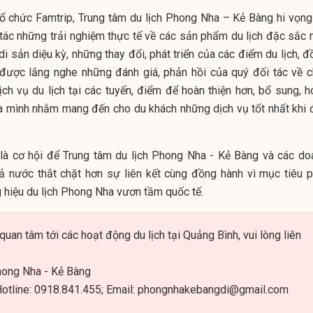
ổ chức Famtrip, Trung tâm du lịch Phong Nha – Kẻ Bàng hi vọng
tác những trải nghiệm thực tế về các sản phẩm du lịch đặc sắc 
 sản diệu kỳ, những thay đổi, phát triển của các điểm du lịch, đ
ược lắng nghe những đánh giá, phản hồi của quý đối tác về c
h vụ du lịch tại các tuyến, điểm để hoàn thiện hơn, bổ sung, h
a mình nhằm mang đến cho du khách những dịch vụ tốt nhất khi 
là cơ hội để Trung tâm du lịch Phong Nha - Kẻ Bàng và các do
cả nước thắt chặt hơn sự liên kết cùng đồng hành vì mục tiêu p
g hiệu du lịch Phong Nha vươn tầm quốc tế.
quan tâm tới các hoạt động du lịch tại Quảng Bình, vui lòng liên
hong Nha - Kẻ Bàng
otline: 0918.841.455; Email:
phongnhakebangdi@gmail.com