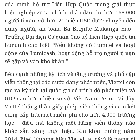
của mình hỗ trợ Liên Hợp Quốc trong giải thực
hiện nghiệp vụ tài chính nhân đạo cho hơn 168.000
người tị nạn, với hơn 21 triệu USD được chuyển đến
đúng người, an toàn. Bà Brigitte Mukanga Eno -
Trưởng Đại diện Cơ quan Cao uỷ Liên Hiệp quốc tại
Burundi cho biết: “Nếu không có Lumitel và hoạt
động của Lumicash, hoạt động hỗ trợ người tị nạn
sẽ gặp vô vàn khó khăn."
Bên cạnh những kỳ tích về tăng trưởng và phổ cập
viễn thông tại các nước đang phát triển, Viettel còn
tạo ra kỳ tích tại quốc gia có trình độ phát triển và
GDP cao hơn nhiều so với Việt Nam: Peru. Tại đây,
Viettel thắng thầu giấy phép viễn thông vì cam kết
cung cấp Internet miễn phí cho hơn 4.000 trường
học – điều mà không một hãng viễn thông nào
khác sẵn sàng thực hiện. Khi khai trương năm
2014, Bitel (thương hiệu Viettel tại đây) là mạng di