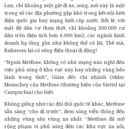
Lan, chỉ khoảng một giờ đi xe, song, nơi này là một
trong số các địa phương gặp khó trong kết nối lưới
điện quốc gia hay mạng lưới cấp nước. Bởi lẽ, với
mất độ dân cư thưa thớt, chỉ khoảng 300.000 cư
dân trên diện tích hơn 6.000 km2, các ngành kinh
doanh hạ tầng gần như không thể có lãi. Thế mà,
Bakneom lại có sóng điện thoại di động!
“Ngoài Metfone, không có nhà mạng nào nghĩ đến
việc phủ sóng ở khu vực này hay những vùng hẻo
lánh trong tỉnh”, Giám đốc chi nhánh Oddar
Meanchey của Metfone (thương hiệu của Viettel tại
Campuchia) cho biết.
Không giống như các đối thủ quốc tế khác, Metfone
sẵn sàng “cho đi trước”, đem sóng viễn thông đến
những vùng sâu vùng xa nhất. “Metfone đã mở
rộng phạm vi phủ sóng đến các khu vực xa xôi,