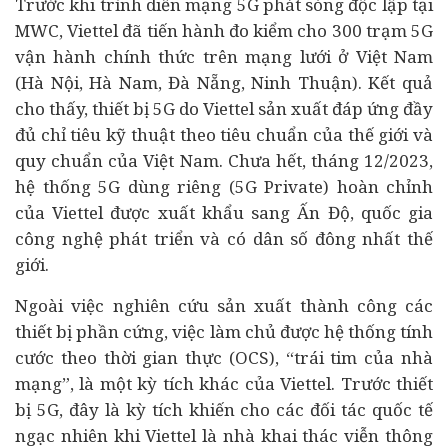
Trước khi trình diễn mạng 5G phát sóng độc lập tại
MWC, Viettel đã tiến hành đo kiểm cho 300 trạm 5G
vận hành chính thức trên mạng lưới ở Việt Nam
(Hà Nội, Hà Nam, Đà Nẵng, Ninh Thuận). Kết quả
cho thấy, thiết bị 5G do Viettel sản xuất đáp ứng đầy
đủ chỉ tiêu kỹ thuật theo tiêu chuẩn của thế giới và
quy chuẩn của Việt Nam. Chưa hết, tháng 12/2023,
hệ thống 5G dùng riêng (5G Private) hoàn chỉnh
của Viettel được xuất khẩu sang Ấn Độ, quốc gia
công nghệ phát triển và có dân số đông nhất thế
giới.
Ngoài việc nghiên cứu sản xuất thành công các
thiết bị phần cứng, việc làm chủ được hệ thống tính
cước theo thời gian thực (OCS), “trái tim của nhà
mạng”, là một kỳ tích khác của Viettel. Trước thiết
bị 5G, đây là kỳ tích khiến cho các đối tác quốc tế
ngạc nhiên khi Viettel là nhà khai thác viễn thông