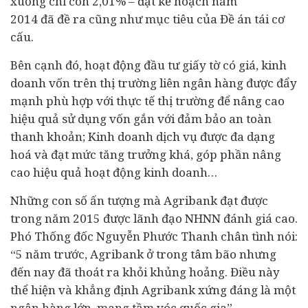
xuống chỉ còn 2,01% – đạt kế hoạch năm
2014 đã đề ra cũng như mục tiêu của Đề án tái cơ
cấu.
Bên cạnh đó, hoạt động
đầu tư
giấy tờ có giá, kinh
doanh vốn trên thị trường liên ngân hàng được đẩy
mạnh phù hợp với thực tế thị trường để nâng cao
hiệu quả sử dụng vốn gắn với đảm bảo an toàn
thanh khoản; Kinh doanh dịch vụ được đa dạng
hoá và đạt mức tăng trưởng khá, góp phần nâng
cao hiệu quả hoạt động kinh doanh…
Những con số ấn tượng mà Agribank đạt được
trong năm 2015 được lãnh đạo NHNN đánh giá cao.
Phó Thống đốc Nguyễn Phước Thanh chân tình nói:
“5 năm trước, Agribank ở trong tâm bão nhưng
đến nay đã thoát ra khỏi khủng hoảng. Điều này
thể hiện và khẳng định Agribank xứng đáng là một
ngân hàng lớn, mang tầm vóc quốc gia”.