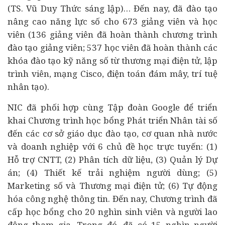
(TS. Vũ Duy Thức sáng lập)… Đến nay, đã đào tạo
nâng cao năng lực số cho 673 giảng viên và học
viên (136 giảng viên đã hoàn thành chương trình
đào tạo giảng viên; 537 học viên đã hoàn thành các
khóa đào tạo kỹ năng số từ thương mại điện tử, lập
trình viên, mạng Cisco, điện toán đám mây, trí tuệ
nhân tạo).
NIC đã phối hợp cùng Tập đoàn Google để triển
khai Chương trình học bổng Phát triển Nhân tài số
đến các cơ sở giáo dục đào tạo, cơ quan nhà nước
và doanh nghiệp với 6 chủ đề học trực tuyến: (1)
Hỗ trợ CNTT, (2) Phân tích dữ liệu, (3) Quản lý Dự
án; (4) Thiết kế trải nghiệm người dùng; (5)
Marketing số và Thương mại điện tử; (6) Tự động
hóa công nghệ thông tin. Đến nay, Chương trình đã
cấp học bổng cho 20 nghìn sinh viên và người lao
động tham gia. Trong đó, đã có 15 nghìn người