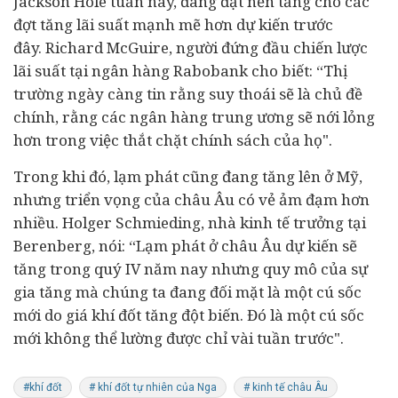
Jackson Hole tuần này, đang đặt nền tảng cho các
đợt tăng lãi suất mạnh mẽ hơn dự kiến ​​trước
đây. Richard McGuire, người đứng đầu chiến lược
lãi suất tại ngân hàng Rabobank cho biết: “Thị
trường ngày càng tin rằng suy thoái sẽ là chủ đề
chính, rằng các ngân hàng trung ương sẽ nới lỏng
hơn trong việc thắt chặt chính sách của họ".
Trong khi đó, lạm phát cũng đang tăng lên ở Mỹ,
nhưng triển vọng của châu Âu có vẻ ảm đạm hơn
nhiều. Holger Schmieding, nhà kinh tế trưởng tại
Berenberg, nói: “Lạm phát ở châu Âu dự kiến ​​sẽ
tăng trong quý IV năm nay nhưng quy mô của sự
gia tăng mà chúng ta đang đối mặt là một cú sốc
mới do giá khí đốt tăng đột biến. Đó là một cú sốc
mới không thể lường được chỉ vài tuần trước".
#khí đốt
# khí đốt tự nhiên của Nga
# kinh tế châu Âu