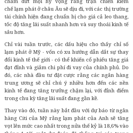
chấm dứt mọi hy vọng rằng trận chiến kiềm
chế lạm phát ở châu Âu sẽ dịu đi, với các thị trường
tài chính
hiện đang chuẩn bị cho giá cả leo thang,
tốc độ tăng lãi suất nhanh hơn và suy thoái
kinh tế
sâu hơn.
Chỉ vài tuần trước, các dấu hiệu cho thấy chỉ số
lạm phát ở Mỹ - vốn có xu hướng dẫn dắt sự thay
đổi kinh tế thế giới - có thể khiến cổ phiếu tăng giá
đạt đỉnh và giảm chi phí đi vay của chính phủ. Do
đó, các nhà
đầu tư
đặt cược rằng các
ngân hàng
trung ương sẽ chỉ chú ý nhiều hơn đến các nền
kinh tế đang tăng trưởng chậm lại, với đỉnh điểm
trong chu kỳ tăng lãi suất đang gần kề.
Thay vào đó, tuần này bắt đầu với dự báo từ ngân
hàng Citi của Mỹ rằng lạm phát của Anh sẽ tăng
vọt lên mức cao nhất trong nửa thế kỷ là 18,6% vào