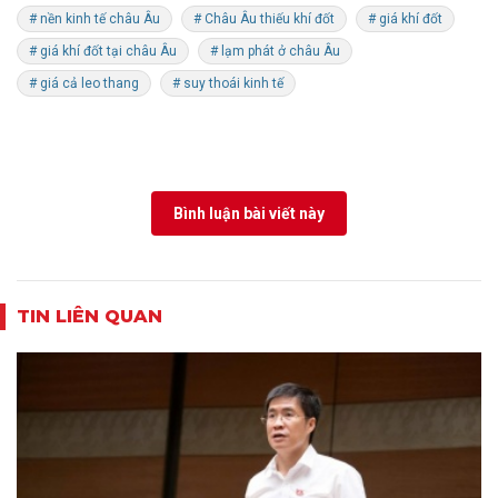
# nền kinh tế châu Âu
# Châu Âu thiếu khí đốt
# giá khí đốt
# giá khí đốt tại châu Âu
# lạm phát ở châu Âu
# giá cả leo thang
# suy thoái kinh tế
Bình luận bài viết này
TIN LIÊN QUAN