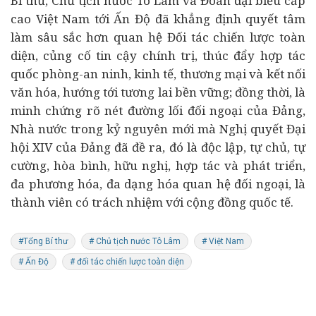
Bí thư, Chủ tịch nước Tô Lâm và Đoàn đại biểu cấp
cao Việt Nam tới Ấn Độ đã khẳng định quyết tâm
làm sâu sắc hơn quan hệ Đối tác chiến lược toàn
diện, củng cố tin cậy chính trị, thúc đẩy hợp tác
quốc phòng-an ninh, kinh tế, thương mại và kết nối
văn hóa, hướng tới tương lai bền vững; đồng thời, là
minh chứng rõ nét đường lối đối ngoại của Đảng,
Nhà nước trong kỷ nguyên mới mà Nghị quyết Đại
hội XIV của Đảng đã đề ra, đó là độc lập, tự chủ, tự
cường, hòa bình, hữu nghị, hợp tác và phát triển,
đa phương hóa, đa dạng hóa quan hệ đối ngoại, là
thành viên có trách nhiệm với cộng đồng quốc tế.
#Tổng Bí thư
# Chủ tịch nước Tô Lâm
# Việt Nam
# Ấn Độ
# đối tác chiến lược toàn diện