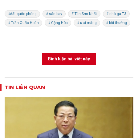
#đất quốc phòng
# sân bay
# Tân Sơn Nhất
# nhà ga T3
# Trần Quốc Hoàn
# Cộng Hòa
# ụ xi măng
# bồi thường
Bình luận bài viết này
TIN LIÊN QUAN