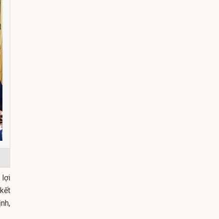
lợi
kết
nh,