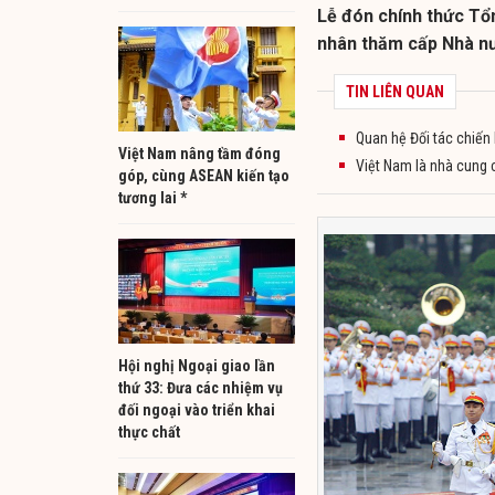
Lễ đón chính thức Tổ
nhân thăm cấp Nhà nư
TIN LIÊN QUAN
Quan hệ Đối tác chiến 
Việt Nam nâng tầm đóng
Việt Nam là nhà cung 
góp, cùng ASEAN kiến tạo
tương lai *
Hội nghị Ngoại giao lần
thứ 33: Đưa các nhiệm vụ
đối ngoại vào triển khai
thực chất