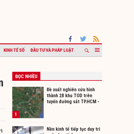
KINH TẾ SỐ
ĐẦU TƯ VÀ PHÁP LUẬT
ĐỌC NHIỀU
n
Đề xuất nghiên cứu hình
thành 28 khu TOD trên
tuyến đường sắt TP.HCM -
Cần Thơ
1
Nền kinh tế tiếp tục duy trì
rì