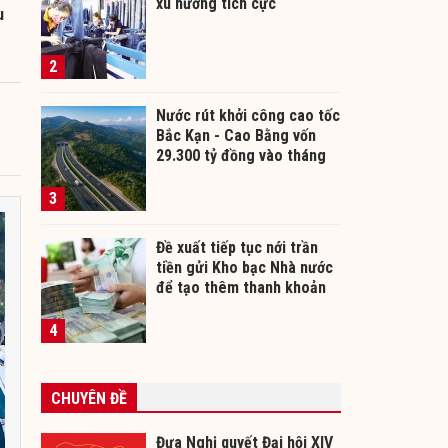
xu hướng tích cực
u
2
Nước rút khởi công cao tốc
Bắc Kạn - Cao Bằng vốn
29.300 tỷ đồng vào tháng
12/2026
3
Đề xuất tiếp tục nới trần
tiền gửi Kho bạc Nhà nước
để tạo thêm thanh khoản
cho ngân hàng
4
CHUYÊN ĐỀ
Đưa Nghị quyết Đại hội XIV