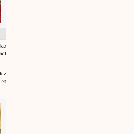
lao
chặt
dez
iến