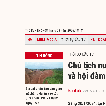
Thứ Bảy, Ngày 08 tháng 08 năm 2026,
18h41
MULTIMEDIA
THỜI SỰ ĐẦU TƯ
KINH DOA
THỜI SỰ ĐẦU TƯ
TIN NÓNG
Chủ tịch n
và hội đàm
Gia Lai phấn đấu bàn giao
Đức Thanh
- 30/01/2024 12:18
mặt bằng dự án cao tốc
Quy Nhơn- Pleiku trước
ngày 15/8
Sáng 30/1/2024, tại P