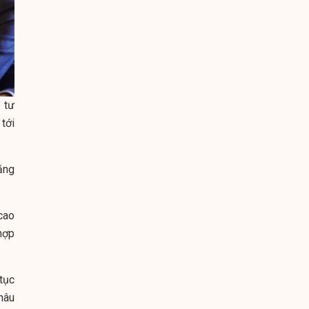
 tư
tới
ăng
 cao
hợp
 tục
hâu