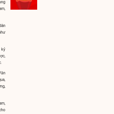
ọng
am,
dân
như
 kỷ
ợc,
.
Văn
ua,
ng,
am,
cho