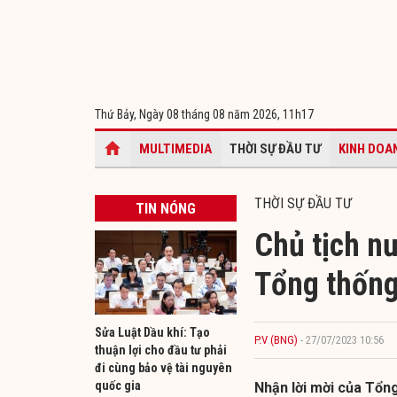
Thứ Bảy, Ngày 08 tháng 08 năm 2026,
11h17
MULTIMEDIA
THỜI SỰ ĐẦU TƯ
KINH DOA
THỜI SỰ ĐẦU TƯ
TIN NÓNG
Chủ tịch n
Tổng thống 
Sửa Luật Dầu khí: Tạo
P.V (BNG)
- 27/07/2023 10:56
thuận lợi cho đầu tư phải
đi cùng bảo vệ tài nguyên
quốc gia
Nhận lời mời của Tổng