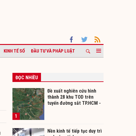
KINH TẾ SỐ
ĐẦU TƯ VÀ PHÁP LUẬT
ĐỌC NHIỀU
Đề xuất nghiên cứu hình
thành 28 khu TOD trên
tuyến đường sắt TP.HCM -
Cần Thơ
1
Nền kinh tế tiếp tục duy trì
g