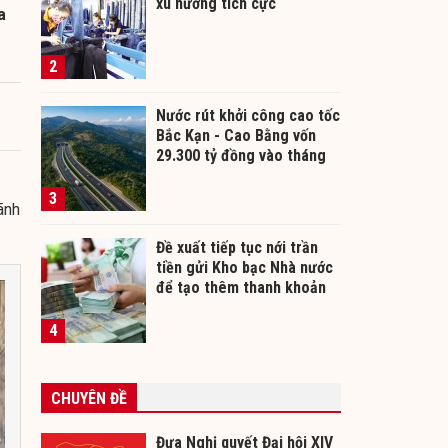
xu hướng tích cực
a
2
Nước rút khởi công cao tốc
Bắc Kạn - Cao Bằng vốn
29.300 tỷ đồng vào tháng
12/2026
3
ãnh
Đề xuất tiếp tục nới trần
tiền gửi Kho bạc Nhà nước
để tạo thêm thanh khoản
cho ngân hàng
4
CHUYÊN ĐỀ
Đưa Nghị quyết Đại hội XIV