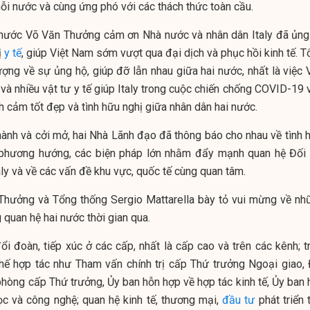
mỗi nước và cùng ứng phó với các thách thức toàn cầu.
h nước Võ Văn Thưởng cảm ơn Nhà nước và nhân dân Italy đã ủng
ị
y tế
, giúp Việt Nam sớm vượt qua đại dịch và phục hồi kinh tế. 
ượng về sự ủng hộ, giúp đỡ lẫn nhau giữa hai nước, nhất là việc 
và nhiều vật tư y tế giúp Italy trong cuộc chiến chống COVID-19 
ình cảm tốt đẹp và tình hữu nghị giữa nhân dân hai nước.
hành và cởi mở, hai Nhà Lãnh đạo đã thông báo cho nhau về tình h
 phương hướng, các biện pháp lớn nhằm đẩy mạnh quan hệ Đối 
aly và về các vấn đề khu vực, quốc tế cùng quan tâm.
Thưởng và Tổng thống Sergio Mattarella bày tỏ vui mừng về nh
g quan hệ hai nước thời gian qua.
ổi đoàn, tiếp xúc ở các cấp, nhất là cấp cao và trên các kênh; t
chế hợp tác như Tham vấn chính trị cấp Thứ trưởng Ngoại giao, 
phòng cấp Thứ trưởng, Ủy ban hỗn hợp về hợp tác kinh tế, Ủy ban 
c và công nghệ; quan hệ kinh tế, thương mại,
đầu tư
phát triển 