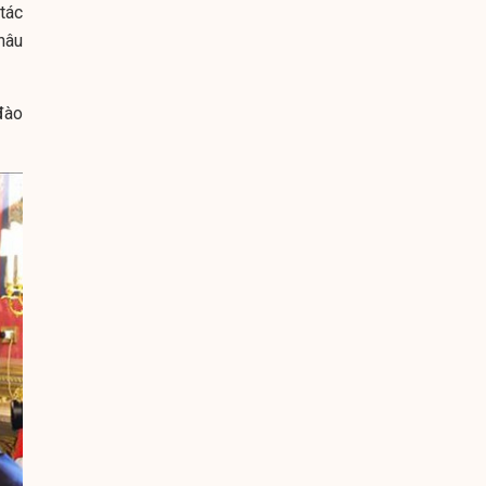
tác
hâu
đào