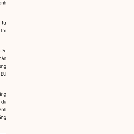
ạnh
 tư
tới
iệc
hân
ong
 EU
tăng
 du
gành
ăng