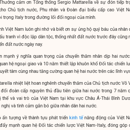
Thưởng cảm ơn Tổng thống Sergio Mattarella về sự đón tiếp tr
cho Chủ tịch nước, Phu nhân và Đoàn đại biểu cấp cao Việt N
 trọng Italy trong đường lối đối ngoại của mình.
h Việt Nam luôn ghi nhớ và biết ơn sự ủng hộ quý báu của nhân 
ấu tranh vì độc lập dân tộc, thống nhất đất nước trước đây cũng 
iển đất nước ngày nay.
n mạnh ý nghĩa quan trọng của chuyến thăm nhân dịp hai nước
uan hệ ngoại giao và 10 năm thiết lập khuôn khổ Đối tác chiến lư
yết tâm cùng nhau tăng cường quan hệ hai nước trên các lĩnh vực
arella nhiệt liệt hoan nghênh chuyến thăm của Chủ tịch nước Võ 
 đổi đoàn cấp nguyên thủ đầu tiên giữa hai nước trong 7 năm q
ị thế và vai trò của Việt Nam tại khu vực Châu Á-Thái Bình Dươ
nghị và tình cảm gắn bó giữa nhân dân hai nước.
ỏ ấn tượng về thành tựu phát triển
kinh tế
năng động của Việt N
 đẩy mạnh quan hệ Đối tác chiến lược Việt Nam-Italy, đóng góp 