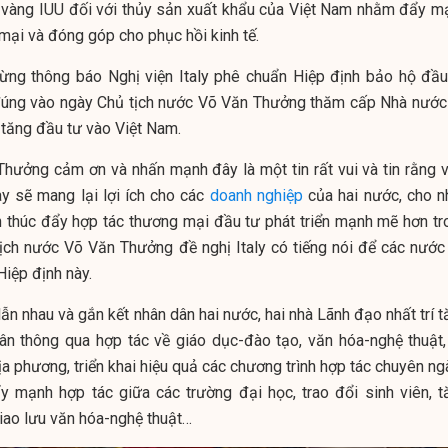
 vàng IUU đối với thủy sản xuất khẩu của Việt Nam nhằm đẩy m
mại và đóng góp cho phục hồi kinh tế.
mừng thông báo Nghị viện Italy phê chuẩn Hiệp định bảo hộ đầu
úng vào ngày Chủ tịch nước Võ Văn Thưởng thăm cấp Nhà nước 
ly tăng đầu tư vào Việt Nam.
hưởng cảm ơn và nhấn mạnh đây là một tin rất vui và tin rằng v
y sẽ mang lại lợi ích cho các
doanh nghiệp
của hai nước, cho n
n thúc đẩy hợp tác thương mại đầu tư phát triển mạnh mẽ hơn tr
 tịch nước Võ Văn Thưởng đề nghị Italy có tiếng nói để các nước
Hiệp định này.
ẫn nhau và gắn kết nhân dân hai nước, hai nhà Lãnh đạo nhất trí 
ân thông qua hợp tác về giáo dục-đào tạo, văn hóa-nghệ thuật,
địa phương, triển khai hiệu quả các chương trình hợp tác chuyên n
ẩy mạnh hợp tác giữa các trường đại học, trao đổi sinh viên, t
iao lưu văn hóa-nghệ thuật…