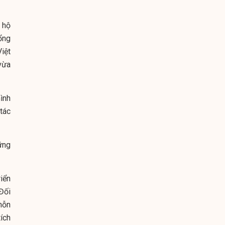
 hộ
Tổng
Việt
vừa
ình
tác
ững
riển
Đối
hỗn
tích