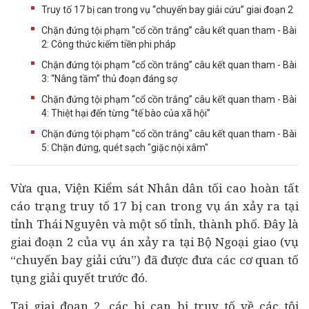
Truy tố 17 bị can trong vụ “chuyến bay giải cứu” giai đoạn 2
Chặn đứng tội phạm “cổ cồn trắng” câu kết quan tham - Bài
2: Công thức kiếm tiền phi pháp
Chặn đứng tội phạm “cổ cồn trắng” câu kết quan tham - Bài
3: “Nâng tầm” thủ đoạn đáng sợ
Chặn đứng tội phạm “cổ cồn trắng” câu kết quan tham - Bài
4: Thiệt hại đến từng “tế bào của xã hội”
Chặn đứng tội phạm "cổ cồn trắng" câu kết quan tham - Bài
5: Chặn đứng, quét sạch "giặc nội xâm"
Vừa qua, Viện Kiểm sát Nhân dân tối cao hoàn tất
cáo trạng truy tố 17 bị can trong vụ án xảy ra tại
tỉnh Thái Nguyên và một số tỉnh, thành phố. Đây là
giai đoạn 2 của vụ án xảy ra tại Bộ Ngoại giao (vụ
“chuyến bay giải cứu”) đã được đưa các cơ quan tố
tụng giải quyết trước đó.
Tại giai đoạn 2, các bị can bị truy tố về các tội