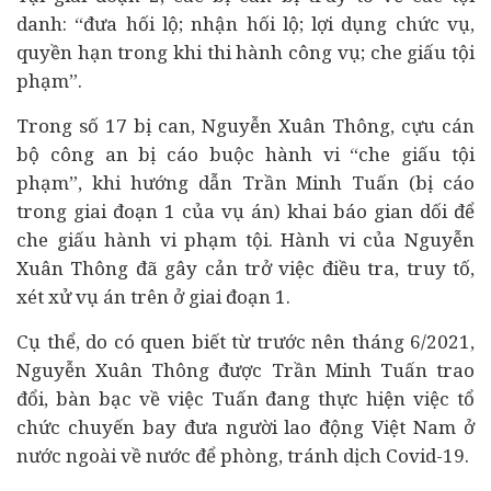
danh: “đưa hối lộ; nhận hối lộ; lợi dụng chức vụ,
quyền hạn trong khi thi hành công vụ; che giấu tội
phạm”.
Trong số 17 bị can, Nguyễn Xuân Thông, cựu cán
bộ công an bị cáo buộc hành vi “che giấu tội
phạm”, khi hướng dẫn Trần Minh Tuấn (bị cáo
trong giai đoạn 1 của vụ án) khai báo gian dối để
che giấu hành vi phạm tội. Hành vi của Nguyễn
Xuân Thông đã gây cản trở việc điều tra, truy tố,
xét xử vụ án trên ở giai đoạn 1.
Cụ thể, do có quen biết từ trước nên tháng 6/2021,
Nguyễn Xuân Thông được Trần Minh Tuấn trao
đổi, bàn bạc về việc Tuấn đang thực hiện việc tổ
chức chuyến bay đưa người lao động Việt Nam ở
nước ngoài về nước để phòng, tránh dịch Covid-19.