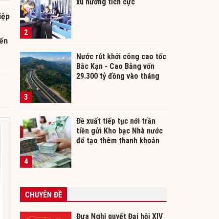
xu hướng tích cực
iệp
2
đến
Nước rút khởi công cao tốc
Bắc Kạn - Cao Bằng vốn
29.300 tỷ đồng vào tháng
12/2026
3
Đề xuất tiếp tục nới trần
tiền gửi Kho bạc Nhà nước
để tạo thêm thanh khoản
cho ngân hàng
4
CHUYÊN ĐỀ
Đưa Nghị quyết Đại hội XIV