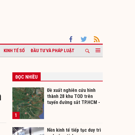
KINH TẾ SỐ
ĐẦU TƯ VÀ PHÁP LUẬT
ĐỌC NHIỀU
Đề xuất nghiên cứu hình
n
thành 28 khu TOD trên
tuyến đường sắt TP.HCM -
Cần Thơ
1
Nền kinh tế tiếp tục duy trì