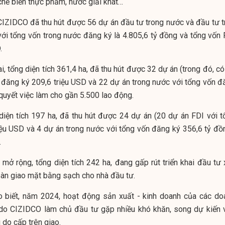
hế biến thực phẩm, nước giải khát…
CIZIDCO đã thu hút được 56 dự án đầu tư trong nước và đầu tư t
 với tổng vốn trong nước đăng ký là 4.805,6 tỷ đồng và tổng vốn 
.
, tổng diện tích 361,4 ha, đã thu hút được 32 dự án (trong đó, c
 đăng ký 209,6 triệu USD và 22 dự án trong nước với tổng vốn đ
 quyết việc làm cho gần 5.500 lao động.
iện tích 197 ha, đã thu hút được 24 dự án (20 dự án FDI với t
ệu USD và 4 dự án trong nước với tổng vốn đăng ký 356,6 tỷ đồn
.
ở rộng, tổng diện tích 242 ha, đang gấp rút triển khai đầu tư 
àn giao mặt bằng sạch cho nhà đầu tư.
 biết, năm 2024, hoạt động sản xuất - kinh doanh của các do
do CIZIDCO làm chủ đầu tư gặp nhiều khó khăn, song dự kiến 
u do cấp trên giao.