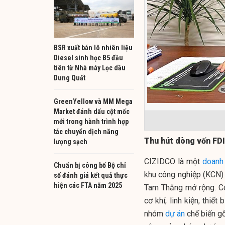
BSR xuất bán lô nhiên liệu
Diesel sinh học B5 đầu
tiên từ Nhà máy Lọc dầu
Dung Quất
GreenYellow và MM Mega
Market đánh dấu cột mốc
mới trong hành trình hợp
tác chuyển dịch năng
Thu hút dòng vốn FDI
lượng sạch
CIZIDCO là một
doanh
Chuẩn bị công bố Bộ chỉ
khu công nghiệp (KCN)
số đánh giá kết quả thực
hiện các FTA năm 2025
Tam Thăng mở rộng. Cô
cơ khí; linh kiện, thiế
nhóm
dự án
chế biến gỗ