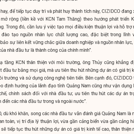
y, để tiếp tục duy trì và phát huy thành tích này, CIZIDCO đang 
ở rộng (liền kề với KCN Tam Thăng) theo hướng phát triển 
ng. Trong đó, cần lưu ý việc tạo mọi điều kiện thuận lợi và hỗ trợ
 đào tạo nguồn nhân lực chất lượng cao, đặc biệt trong lĩnh 
 bảo sự liên kết vững chắc giữa doanh nghiệp và nguồn nhân lực, 
 của nhà đầu tư là thành công của chính mình”.
ạ tầng KCN thân thiện với môi trường, ông Thủy cũng khẳng đị
t đầu tư bằng mọi giá, mà ưu tiên thu hút những dự án có giá trị 
môi trường và sử dụng công nghệ tiên tiến. Bên cạnh đó, CIZIDCO 
heo định hướng của lãnh đạo tỉnh Quảng Nam cũng như vận dụng l
chế, chính sách đối với nhà đầu tư; ưu tiên thu hút các dự án tr
n đến các nhà đầu tư trong và ngoài nước”.
, dù khó khăn, song các nhà đầu tư vẫn đánh giá Quảng Nam là 
 toàn, vị trí địa lý thuận lợi, vừa gần cảng biển vừa gần cảng h
sẽ tiếp tục thu hút những dự án có giá trị kinh tế cao, thân thiện