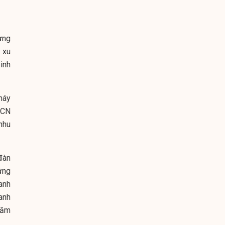
ừng
 xu
inh
máy
KCN
nhu
đàn
ứng
anh
anh
năm