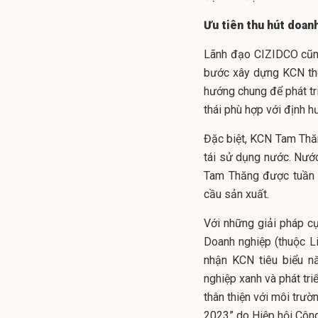
Ưu tiên thu hút doan
Lãnh đạo CIZIDCO cũng
bước xây dựng KCN the
hướng chung để phát t
thái phù hợp với định 
Đặc biệt, KCN Tam Thăn
tái sử dụng nước. Nước
Tam Thăng được tuần 
cầu sản xuất.
Với những giải pháp c
Doanh nghiệp (thuộc L
nhận KCN tiêu biểu 
nghiệp xanh và phát t
thân thiện với môi trườ
2023” do Hiệp hội Công