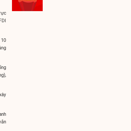
rực
FDI
ó 10
ăng
ổng
g),
xây
anh
vẫn