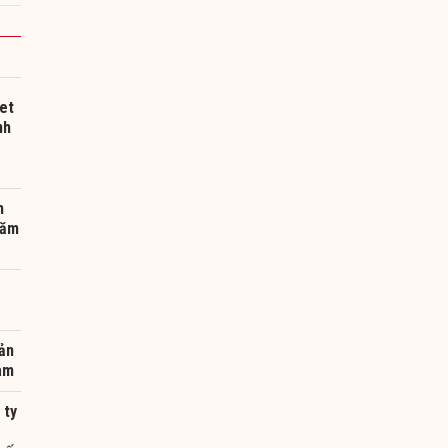
et
nh
h
năm
ản
Nam
 ty