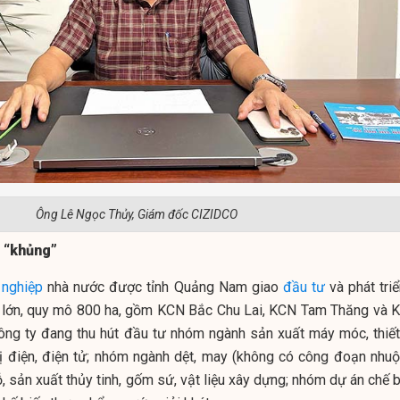
Ông Lê Ngọc Thủy, Giám đốc CIZIDCO
 “khủng”
 nghiệp
nhà nước được tỉnh Quảng Nam giao
đầu tư
và phát triể
 lớn, quy mô 800 ha, gồm KCN Bắc Chu Lai, KCN Tam Thăng và 
ng ty đang thu hút đầu tư nhóm ngành sản xuất máy móc, thiết 
t bị điện, điện tử; nhóm ngành dệt, may (không có công đoạn nhuộ
, sản xuất thủy tinh, gốm sứ, vật liệu xây dựng; nhóm dự án chế 