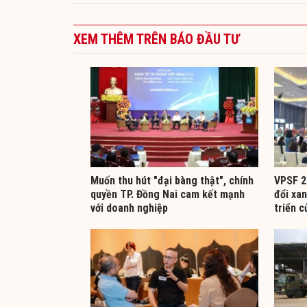
XEM THÊM TRÊN BÁO ĐẦU TƯ
Muốn thu hút "đại bàng thật", chính
VPSF 2
quyền TP. Đồng Nai cam kết mạnh
đổi xan
với doanh nghiệp
triển c