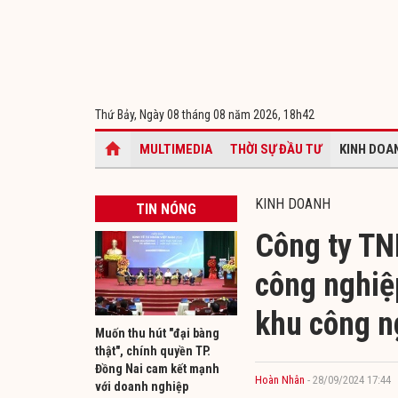
Thứ Bảy, Ngày 08 tháng 08 năm 2026,
18h42
MULTIMEDIA
THỜI SỰ ĐẦU TƯ
KINH DOA
KINH DOANH
TIN NÓNG
Công ty TN
công nghiệ
khu công n
Muốn thu hút "đại bàng
thật", chính quyền TP.
Đồng Nai cam kết mạnh
Hoàn Nhân
- 28/09/2024 17:44
với doanh nghiệp