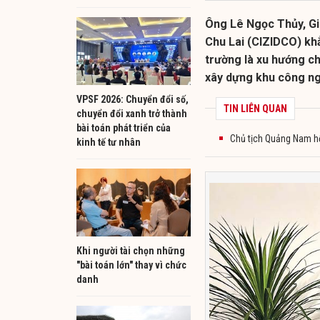
Ông Lê Ngọc Thủy, G
Chu Lai (CIZIDCO) khẳ
trường là xu hướng c
xây dựng khu công ngh
VPSF 2026: Chuyển đổi số,
TIN LIÊN QUAN
chuyển đổi xanh trở thành
bài toán phát triển của
Chủ tịch Quảng Nam hố
kinh tế tư nhân
Khi người tài chọn những
"bài toán lớn" thay vì chức
danh