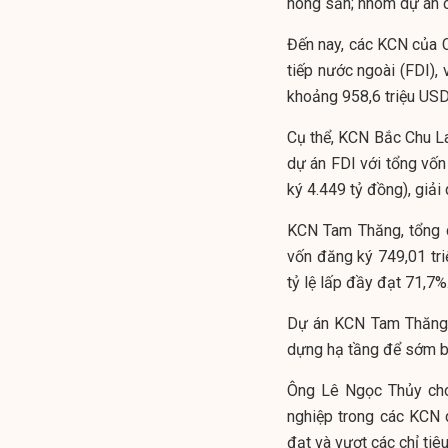
nông sản; nhóm dự án c
Đến nay, các KCN của 
tiếp nước ngoài (FDI),
khoảng 958,6 triệu USD
Cụ thể, KCN Bắc Chu Lai
dự án FDI với tổng vốn
ký 4.449 tỷ đồng), giải
KCN Tam Thăng, tổng d
vốn đăng ký 749,01 tri
tỷ lệ lấp đầy đạt 71,7%
Dự án KCN Tam Thăng m
dựng hạ tầng để sớm b
Ông Lê Ngọc Thủy cho
nghiệp trong các KCN 
đạt và vượt các chỉ tiê