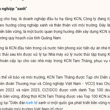
h nghiệp “xanh”
 cho hay, là doanh nghiệp đầu tư hạ tầng KCN, Công ty đang t
o hướng công nghiệp xanh và thân thiện với môi trường. Đây là
riển bền vững, là một bước quan trọng hướng đến xây dựng KCN s
hướng quy hoạch của tỉnh Quảng Nam.
g là KCN đầu tiên trong cả nước tiên phong xúc tiến dự án nhà 
 thải sau khi được xử lý tại Nhà máy xử lý nước thải tập trung 
hoàn cấp lại cho các nhà máy trong KCN Tam Thăng, phục vụ 
ụ thể về bảo vệ môi trường, KCN Tam Thăng được Tạp chí Diễn 
iên đoàn Thương mại và Công nghiệp Việt Nam - VCCI) trao Ch
năm 2022 và năm 2023, CIZIDCO được vinh danh Top 100 do
riển bền vững, đồng thời KCN Tam Thăng được vào Top 100 KCN x
ng tại “Diễn đàn
kinh tế
xanh vì một quốc gia phát triển bền vững 
 nghiệp môi trường Việt Nam tổ chức.