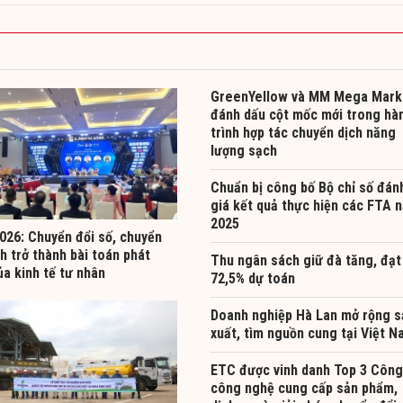
GreenYellow và MM Mega Mark
đánh dấu cột mốc mới trong hà
trình hợp tác chuyển dịch năng
lượng sạch
Chuẩn bị công bố Bộ chỉ số đán
giá kết quả thực hiện các FTA 
2025
026: Chuyển đổi số, chuyển
h trở thành bài toán phát
Thu ngân sách giữ đà tăng, đạt
ủa kinh tế tư nhân
72,5% dự toán
Doanh nghiệp Hà Lan mở rộng s
xuất, tìm nguồn cung tại Việt 
ETC được vinh danh Top 3 Công
công nghệ cung cấp sản phẩm,