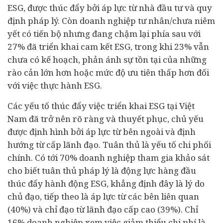
ESG, được thúc đẩy bởi áp lực từ nhà đầu tư và quy
định pháp lý. Còn doanh nghiệp tư nhân/chưa niêm
yết có tiến bộ nhưng đang chậm lại phía sau với
27% đã triển khai cam kết ESG, trong khi 23% vẫn
chưa có kế hoạch, phản ánh sự tồn tại của những
rào cản lớn hơn hoặc mức độ ưu tiên thấp hơn đối
với việc thực hành ESG.
Các yếu tố thúc đẩy việc triển khai ESG tại Việt
Nam đã trở nên rõ ràng và thuyết phục, chủ yếu
được định hình bởi áp lực từ bên ngoài và định
hướng từ cấp lãnh đạo. Tuân thủ là yếu tố chi phối
chính. Có tới 70% doanh nghiệp tham gia khảo sát
cho biết tuân thủ pháp lý là động lực hàng đầu
thúc đẩy hành động ESG, khẳng định đây là lý do
chủ đạo, tiếp theo là áp lực từ các bên liên quan
(40%) và chỉ đạo từ lãnh đạo cấp cao (39%). Chỉ
16% doanh nghiệp xem việc giảm thiểu chi phí là