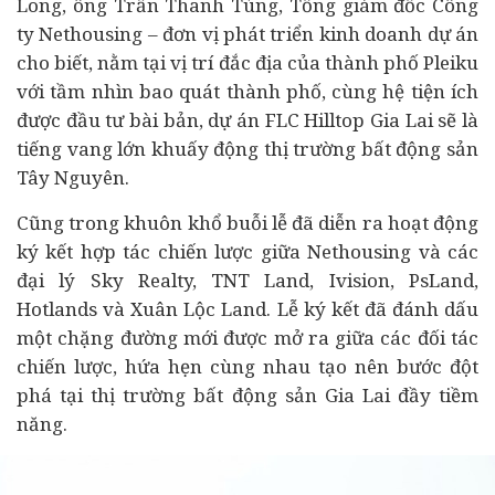
Long, ông Trần Thanh Tùng, Tổng giám đốc Công
ty Nethousing – đơn vị phát triển kinh doanh dự án
cho biết, nằm tại vị trí đắc địa của thành phố Pleiku
với tầm nhìn bao quát thành phố, cùng hệ tiện ích
được đầu tư bài bản, dự án FLC Hilltop Gia Lai sẽ là
tiếng vang lớn khuấy động thị trường bất động sản
Tây Nguyên.
Cũng trong khuôn khổ buỗi lễ đã diễn ra hoạt động
ký kết hợp tác chiến lược giữa Nethousing và các
đại lý Sky Realty, TNT Land, Ivision, PsLand,
Hotlands và Xuân Lộc Land. Lễ ký kết đã đánh dấu
một chặng đường mới được mở ra giữa các đối tác
chiến lược, hứa hẹn cùng nhau tạo nên bước đột
phá tại thị trường bất động sản Gia Lai đầy tiềm
năng.