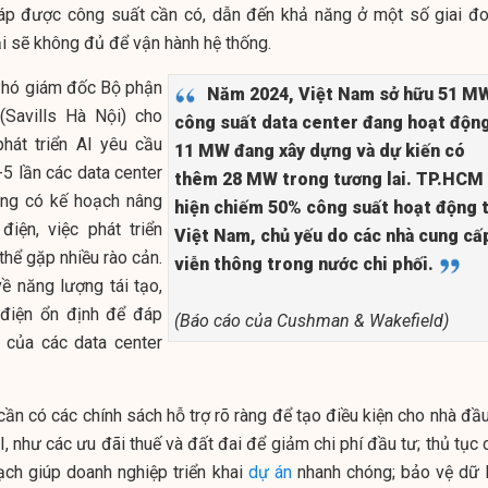
áp được công suất cần có, dẫn đến khả năng ở một số giai đo
ại sẽ không đủ để vận hành hệ thống.
hó giám đốc Bộ phận
Năm 2024, Việt Nam sở hữu 51 M
(Savills Hà Nội) cho
công suất data center đang hoạt động
phát triển AI yêu cầu
11 MW đang xây dựng và dự kiến có
5 lần các data center
thêm 28 MW trong tương lai. TP.HCM
ông có kế hoạch nâng
hiện chiếm 50% công suất hoạt động t
iện, việc phát triển
Việt Nam, chủ yếu do các nhà cung cấ
 thể gặp nhiều rào cản.
viễn thông trong nước chi phối.
ề năng lượng tái tạo,
điện ổn định để đáp
(Báo cáo của Cushman & Wakefield)
 của các data center
ần có các chính sách hỗ trợ rõ ràng để tạo điều kiện cho nhà đầu
AI, như các ưu đãi thuế và đất đai để giảm chi phí đầu tư; thủ tục
ạch giúp doanh nghiệp triển khai
dự án
nhanh chóng; bảo vệ dữ l