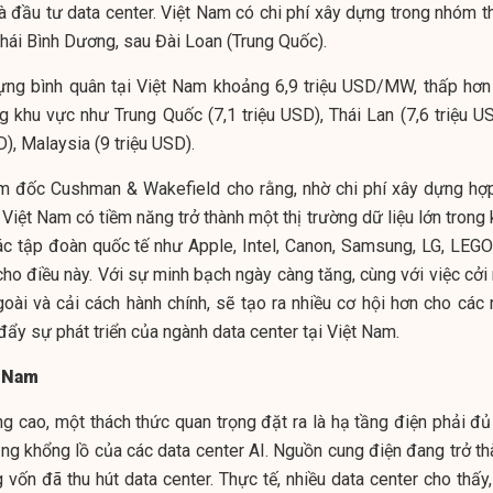
à đầu tư data center. Việt Nam có chi phí xây dựng trong nhóm t
Thái Bình Dương, sau Đài Loan (Trung Quốc).
dựng bình quân tại Việt Nam khoảng 6,9 triệu USD/MW, thấp hơn
g khu vực như Trung Quốc (7,1 triệu USD), Thái Lan (7,6 triệu US
D), Malaysia (9 triệu USD).
ám đốc Cushman & Wakefield cho rằng, nhờ chi phí xây dựng hợp
ợi, Việt Nam có tiềm năng trở thành một thị trường dữ liệu lớn trong
ác tập đoàn quốc tế như Apple, Intel, Canon, Samsung, LG, LEGO
ho điều này. Với sự minh bạch ngày càng tăng, cùng với việc cởi
oài và cải cách hành chính, sẽ tạo ra nhiều cơ hội hơn cho các 
đẩy sự phát triển của ngành data center tại Việt Nam.
t Nam
ng cao, một thách thức quan trọng đặt ra là hạ tầng điện phải đủ
g khổng lồ của các data center AI. Nguồn cung điện đang trở th
 vốn đã thu hút data center. Thực tế, nhiều data center cho thấy