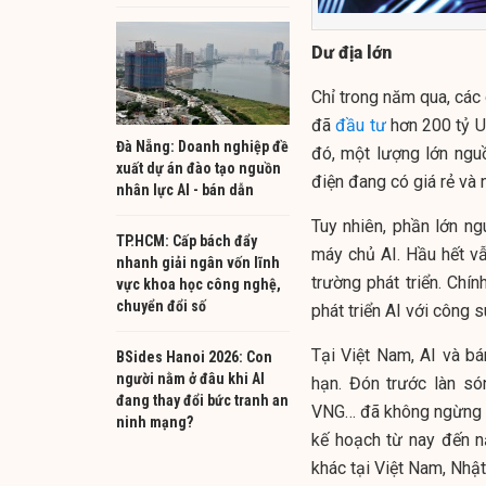
Dư địa lớn
Chỉ trong năm qua, các
đã
đầu tư
hơn 200 tỷ US
Đà Nẵng: Doanh nghiệp đề
đó, một lượng lớn ngu
xuất dự án đào tạo nguồn
điện đang có giá rẻ và 
nhân lực AI - bán dẫn
Tuy nhiên, phần lớn ng
TP.HCM: Cấp bách đẩy
máy chủ AI. Hầu hết vẫ
nhanh giải ngân vốn lĩnh
trường phát triển. Chí
vực khoa học công nghệ,
chuyển đổi số
phát triển AI với công 
Tại Việt Nam, AI và bá
BSides Hanoi 2026: Con
người nằm ở đâu khi AI
hạn. Đón trước làn só
đang thay đổi bức tranh an
VNG… đã không ngừng đ
ninh mạng?
kế hoạch từ nay đến n
khác tại Việt Nam, Nhật