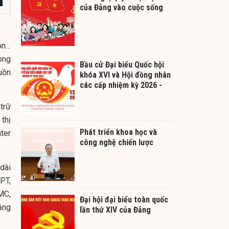
của Đảng vào cuộc sống
on…
ong
Bầu cử Đại biểu Quốc hội
uồn
khóa XVI và Hội đồng nhân
các cấp nhiệm kỳ 2026 -
2031
trữ
thị
Phát triển khoa học và
ter
công nghệ chiến lược
dài
PT,
MC,
Đại hội đại biểu toàn quốc
ầng
lần thứ XIV của Đảng