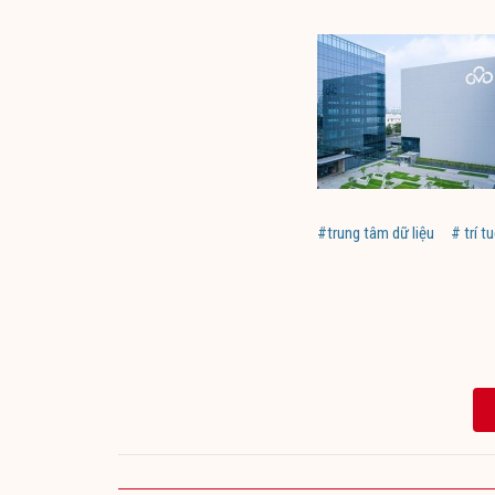
#trung tâm dữ liệu
# trí t