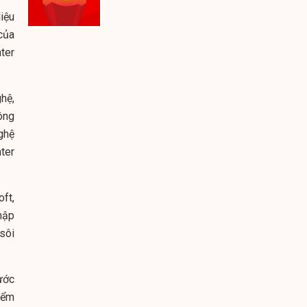
iệu
của
ter
hệ,
ông
ghệ
ter
ft,
hập
sôi
ước
iểm