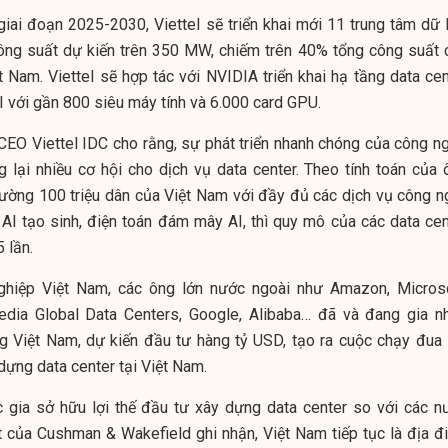
giai đoạn 2025-2030, Viettel sẽ triển khai mới 11 trung tâm dữ l
công suất dự kiến trên 350 MW, chiếm trên 40% tổng công suất 
t Nam. Viettel sẽ hợp tác với NVIDIA triển khai hạ tầng data cen
 với gần 800 siêu máy tính và 6.000 card GPU.
EO Viettel IDC cho rằng, sự phát triển nhanh chóng của công ng
g lại nhiều cơ hội cho dịch vụ data center. Theo tính toán của 
rường 100 triệu dân của Việt Nam với đầy đủ các dịch vụ công n
, AI tạo sinh, điện toán đám mây AI, thì quy mô của các data cen
 lần.
ghiệp Việt Nam, các ông lớn nước ngoài như Amazon, Microso
edia Global Data Centers, Google, Alibaba… đã và đang gia n
g Việt Nam, dự kiến đầu tư hàng tỷ USD, tạo ra cuộc chạy đua 
dựng data center tại Việt Nam.
 gia sở hữu lợi thế đầu tư xây dựng data center so với các n
t của Cushman & Wakefield ghi nhận, Việt Nam tiếp tục là địa đ