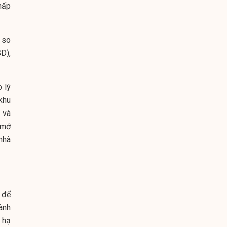
hấp
 so
D),
 lý
 khu
 và
 mở
nhà
 để
ành
, hạ