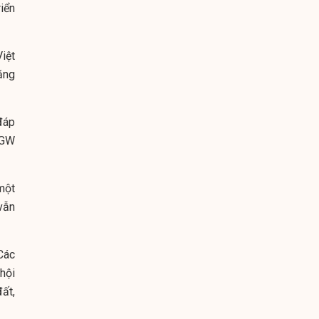
iển
iệt
ăng
 đáp
 GW
một
vẫn
Các
hội
ất,