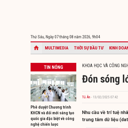
Thứ Sáu, Ngày 07 tháng 08 năm 2026,
9h04
MULTIMEDIA
THỜI SỰ ĐẦU TƯ
KINH DOA
KHOA HỌC VÀ CÔNG NG
TIN NÓNG
Đón sóng lớ
Tú Ân
- 13/02/2025 07:42
Phê duyệt Chương trình
Nhu cầu về trí tuệ nh
KHCN và đổi mới sáng tạo
quốc gia đặc biệt về công
trung tâm dữ liệu (dat
nghệ chiến lược