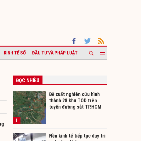
KINH TẾ SỐ
ĐẦU TƯ VÀ PHÁP LUẬT
ĐỌC NHIỀU
Đề xuất nghiên cứu hình
thành 28 khu TOD trên
tuyến đường sắt TP.HCM -
Cần Thơ
1
ng
Nền kinh tế tiếp tục duy trì