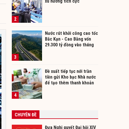
xu hướng tích cực
2
Nước rút khởi công cao tốc
Bắc Kạn - Cao Bằng vốn
29.300 tỷ đồng vào tháng
12/2026
3
Đề xuất tiếp tục nới trần
tiền gửi Kho bạc Nhà nước
để tạo thêm thanh khoản
cho ngân hàng
4
CHUYÊN ĐỀ
Đưa Nghị quyết Đại hội XIV