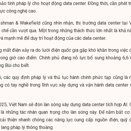
o tính pháp lý cho hoạt động data center. Đồng thời, cần phát tr
 lực công nghệ cao.
shman & Wakefield cũng nhìn nhận, thị trường data center tại V
chế cần vượt qua. Một trong những thách thức lớn nhất là khả n
và mạnh mẽ để duy trì hoạt động của các data center.
ng mất điện xảy ra do lưới điện quốc gia gặp khó khăn trong việc
trong giờ cao điểm. Chính phủ đang nỗ lực bổ sung khoảng 6,6
ng Bùi cho biết.
, các quy định pháp lý và thủ tục hành chính phức tạp cũng là 
g có tay nghề trong lĩnh vực xây dựng và vận hành data center 
025, Việt Nam sẽ đón làn sóng xây dựng data center tích hợp AI. 
 là những tác nhân quan trọng cho làn sóng này. Để nắm bắt cơ 
 cải thiện nhanh chóng các năng lực cung cấp nguồn điện, quỹ đ
 lang pháp lý thông thoáng.