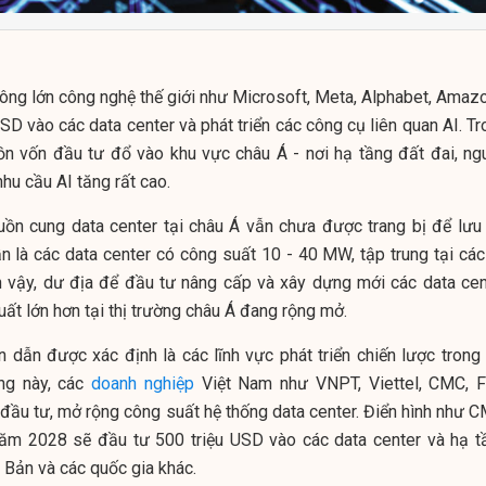
 ông lớn công nghệ thế giới như Microsoft, Meta, Alphabet, Amaz
D vào các data center và phát triển các công cụ liên quan AI. Tr
ồn vốn đầu tư đổ vào khu vực châu Á - nơi hạ tầng đất đai, ng
nhu cầu AI tăng rất cao.
uồn cung data center tại châu Á vẫn chưa được trang bị để lưu 
n là các data center có công suất 10 - 40 MW, tập trung tại các 
nh vậy, dư địa để đầu tư nâng cấp và xây dựng mới các data cen
suất lớn hơn tại thị trường châu Á đang rộng mở.
n dẫn được xác định là các lĩnh vực phát triển chiến lược trong 
ng này, các
doanh nghiệp
Việt Nam như VNPT, Viettel, CMC, F
ầu tư, mở rộng công suất hệ thống data center. Điển hình như C
ăm 2028 sẽ đầu tư 500 triệu USD vào các data center và hạ t
 Bản và các quốc gia khác.