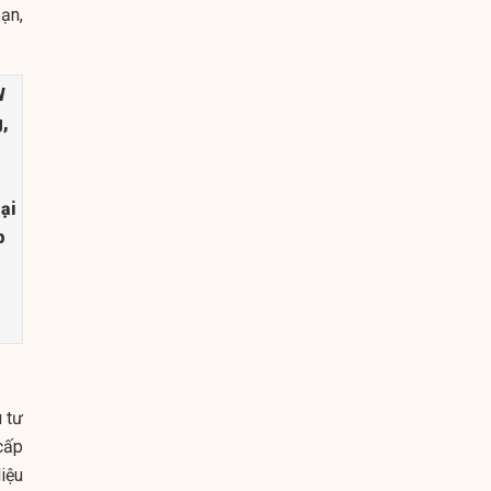
ạn,
W
,
ại
p
 tư
 cấp
iệu