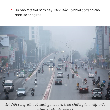
Dự báo thời tiết hôm nay 19/2: Bắc Bộ nhiệt độ tăng cao,
Nam Bộ nắng rát
Hà Nội sáng sớm có sương mù nhẹ, trưa chiều giảm mây trời
nắng. (Ảnh: Vietnam+)