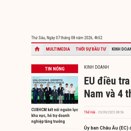
Thứ Sáu, Ngày 07 tháng 08 năm 2026,
4h52
MULTIMEDIA
THỜI SỰ ĐẦU TƯ
KINH DOA
KINH DOANH
TIN NÓNG
EU điều tra
Nam và 4 t
CUBHCM kết nối nguồn lực
Thế Hải
- 20/09/2025 08:56
khu vực, hỗ trợ doanh
nghiệp tăng trưởng
Ủy ban Châu Âu (EC) 