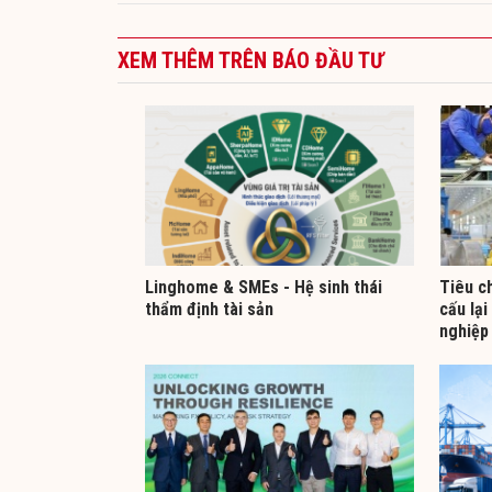
XEM THÊM TRÊN BÁO ĐẦU TƯ
Linghome & SMEs - Hệ sinh thái
Tiêu ch
thẩm định tài sản
cấu lại
nghiệp