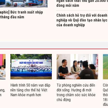
ngân sách thất thu gần 20.000 
đồng mỗi năm
aphic] Bức tranh xuất nhập
Chính sách hỗ trợ đối với doanh
 tháng đầu năm
nghiệp và Quỹ đào tạo nhân lực
của doanh nghiệp
Hành trình 50 năm vun đắp
Từ phòng nghiên cứu đến
Côn
ụng,
nền tảng cho thế hệ Việt
đời sống: Hướng đi mới
Quố
n
Nam khỏe mạnh hơn
trong chăm sóc sức khỏe
thô
chủ động
18.
đầu