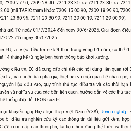
0, 7209 27 90, 7209 28 90, 7211 23 30, ex 7211 23 80, ex 7211
92 00 (mã TARIC tham khảo: 7209 15 00 90, 7209 18 99 90, 7209
7211 23 80 95, 7211 23 80 99, 7211 29 00 19, 7211 29 00 99).
n phá giá: Từ ngày 01/7/2024 đến ngày 30/6/2025.
Giai đoạn điều
/01/2022 đến ngày 30/6/2025
a EU, vụ việc điều tra sẽ kết thúc trong vòng 01 năm, có thể đ
á 14 tháng kể từ ngày ban hành thông báo khởi xướng.
ớng điều tra, EC đã cung cấp chi tiết các nội dung liên quan tới
ều tra, cáo buộc bán phá giá, thiệt hại và mối quan hệ nhân quả,
guyên liệu đầu vào, quy trình thủ tục điều tra và các thời hạn l
uyền và nghĩa vụ của các bên liên quan, hướng dẫn về các thủ tục
ên hệ thống điện tử TRON của EC.
mại khuyến nghị Hiệp hội Thép Việt Nam (VSA),
doanh nghiệp
s
a bị điều tra nghiên cứu kỹ các thông tin tài liệu gửi kèm, hợp 
 để cung cấp các thông tin, tài liệu theo đúng thể thức và thời 