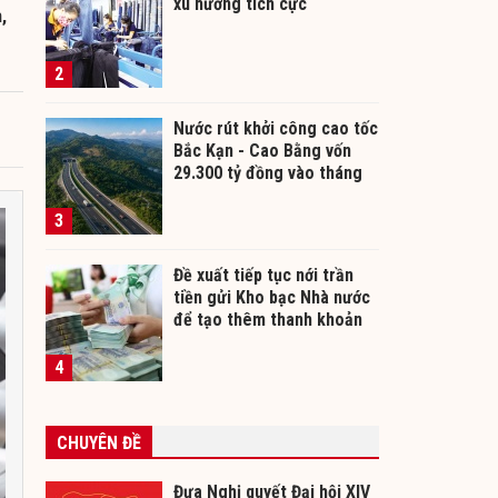
xu hướng tích cực
,
2
Nước rút khởi công cao tốc
Bắc Kạn - Cao Bằng vốn
29.300 tỷ đồng vào tháng
12/2026
3
Đề xuất tiếp tục nới trần
tiền gửi Kho bạc Nhà nước
để tạo thêm thanh khoản
cho ngân hàng
4
CHUYÊN ĐỀ
Đưa Nghị quyết Đại hội XIV