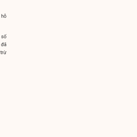
 hỗ
 số
 đã
trừ