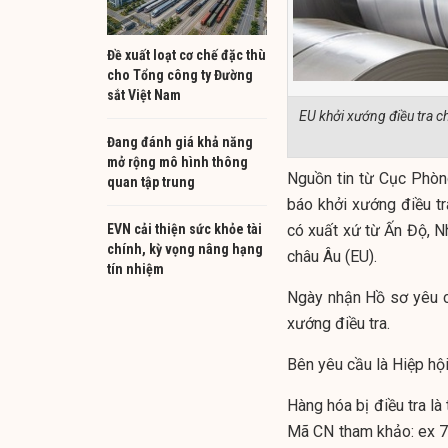
Đề xuất loạt cơ chế đặc thù
cho Tổng công ty Đường
sắt Việt Nam
EU khởi xướng điều tra 
Đang đánh giá khả năng
mở rộng mô hình thông
Nguồn tin từ Cục Phòn
quan tập trung
báo khởi xướng điều t
EVN cải thiện sức khỏe tài
có xuất xứ từ Ấn Độ, N
chính, kỳ vọng nâng hạng
châu Âu (EU).
tín nhiệm
Ngày nhận Hồ sơ yêu c
xướng điều tra.
Bên yêu cầu là Hiệp hội
Hàng hóa bị điều tra là
Mã CN tham khảo: ex 7