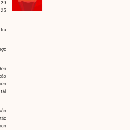
 29
 25
 tra
ược
 Bên
 cáo
iên
 tải
ản
tác
hạn