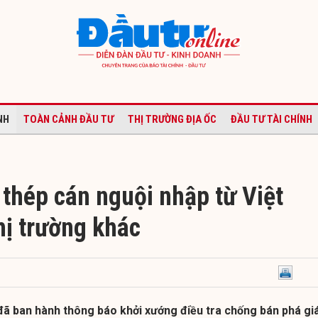
NH
TOÀN CẢNH ĐẦU TƯ
THỊ TRƯỜNG ĐỊA ỐC
ĐẦU TƯ TÀI CHÍNH
 thép cán nguội nhập từ Việt
hị trường khác
đã ban hành thông báo khởi xướng điều tra chống bán phá gi