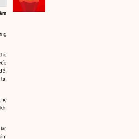
iảm
ông
cho
cấp
đổi
tải
ghệ
khi
ar,
iảm