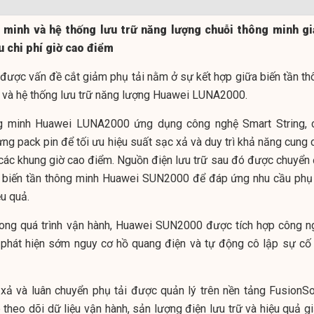
g minh và hệ thống lưu trữ năng lượng chuỗi thông minh g
ưu chi phí giờ cao điểm
 được vấn đề cắt giảm phụ tải nằm ở sự kết hợp giữa biến tần th
và hệ thống lưu trữ năng lượng Huawei LUNA2000.
ng minh Huawei LUNA2000 ứng dụng công nghệ Smart String, 
ng pack pin để tối ưu hiệu suất sạc xả và duy trì khả năng cung 
các khung giờ cao điểm. Nguồn điện lưu trữ sau đó được chuyển 
a biến tần thông minh Huawei SUN2000 để đáp ứng nhu cầu phụ 
u quả.
ong quá trình vận hành, Huawei SUN2000 được tích hợp công n
 phát hiện sớm nguy cơ hồ quang điện và tự động cô lập sự cố 
 xả và luân chuyển phụ tải được quản lý trên nền tảng FusionSol
theo dõi dữ liệu vận hành, sản lượng điện lưu trữ và hiệu quả g