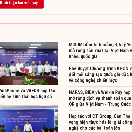
Bình luận bài viết này
MISUMI đầu tư khoảng 4,6 tỷ Yê
mở rộng sản xuất tại Việt Nam 
nhiều quốc gia
Phê duyệt Chương trình KHCN v
đổi mới sáng tạo quốc gia đặc b
về công nghệ chiến lược
inaPhone và VAEDR hợp tác
NAPAS, BIDV và Weixin Pay hợp 
iển hệ sinh thái học liệu số
mở rộng dịch vụ thanh toán qua
QR giữa Việt Nam - Trung Quốc
Hợp tác với CT Group, Cần Thơ 
vọng hiện thực hóa lời giải côn
nghệ cho các bài toán lớn