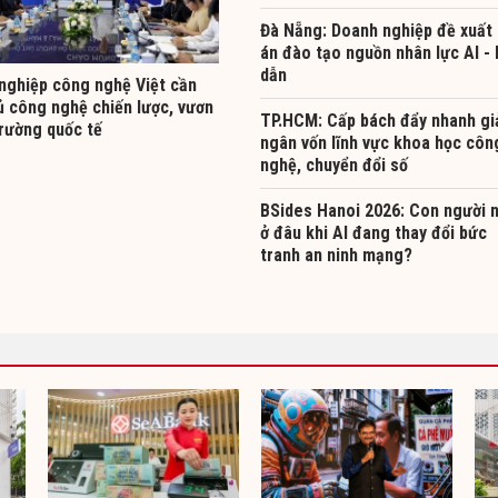
Đà Nẵng: Doanh nghiệp đề xuất
án đào tạo nguồn nhân lực AI -
dẫn
nghiệp công nghệ Việt cần
ủ công nghệ chiến lược, vươn
TP.HCM: Cấp bách đẩy nhanh gi
trường quốc tế
ngân vốn lĩnh vực khoa học côn
nghệ, chuyển đổi số
BSides Hanoi 2026: Con người 
ở đâu khi AI đang thay đổi bức
tranh an ninh mạng?