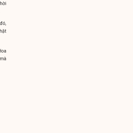
thời
.
 đó,
hặt
Hoa
 mà