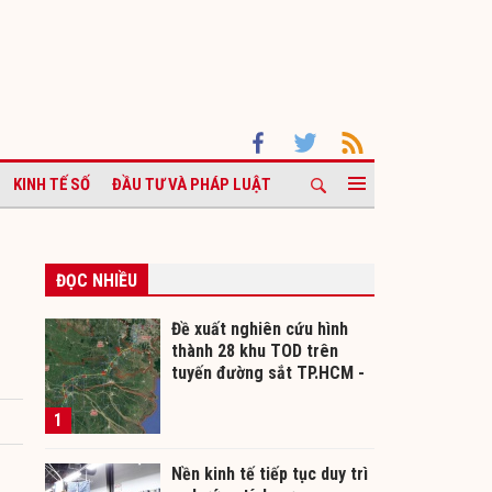
KINH TẾ SỐ
ĐẦU TƯ VÀ PHÁP LUẬT
ĐỌC NHIỀU
Đề xuất nghiên cứu hình
thành 28 khu TOD trên
tuyến đường sắt TP.HCM -
Cần Thơ
1
Nền kinh tế tiếp tục duy trì