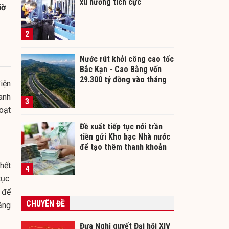
xu hướng tích cực
iờ
2
Nước rút khởi công cao tốc
Bắc Kạn - Cao Bằng vốn
29.300 tỷ đồng vào tháng
điện
12/2026
anh
3
oạt
Đề xuất tiếp tục nới trần
tiền gửi Kho bạc Nhà nước
để tạo thêm thanh khoản
cho ngân hàng
hết
4
ục.
 để
CHUYÊN ĐỀ
ăng
Đưa Nghị quyết Đại hội XIV