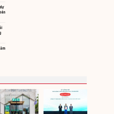
 dự
 bán
ải
g
nằm