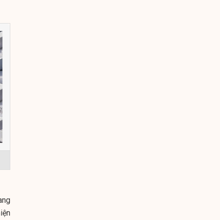
ang
iện