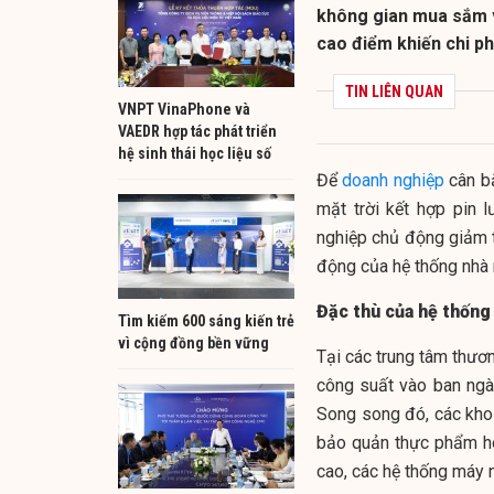
không gian mua sắm v
cao điểm khiến chi ph
TIN LIÊN QUAN
VNPT VinaPhone và
VAEDR hợp tác phát triển
hệ sinh thái học liệu số
Để
doanh nghiệp
cân bằ
mặt trời kết hợp pin
nghiệp chủ động giảm 
động của hệ thống nhà
Đặc thù của hệ thống
Tìm kiếm 600 sáng kiến trẻ
vì cộng đồng bền vững
Tại các trung tâm thươ
công suất vào ban ngà
Song song đó, các kho 
bảo quản thực phẩm ho
cao, các hệ thống máy n