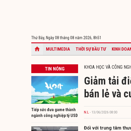
Thứ Bảy, Ngày 08 tháng 08 năm 2026,
8h51
MULTIMEDIA
THỜI SỰ ĐẦU TƯ
KINH DOA
KHOA HỌC VÀ CÔNG NG
TIN NÓNG
Giảm tải đi
bán lẻ và 
Tiếp sức đưa game thành
N.L
- 13/06/2026 08:00
ngành công nghiệp tỷ USD
Đối với trung tâm thư