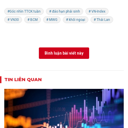
#Góc nhìn TTCK tuần
# đáo hạn phái sinh
# VN-Index
# VN30
# BCM
# MWG
# khối ngoại
# Thái Lan
Bình luận bài viết này
TIN LIÊN QUAN