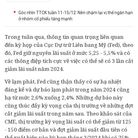
Góc nhìn TTCK tuần 11-15/12: Nên chậm lại vị thế ngắn hạn
ở nhóm cổ phiếu tăng mạnh
Trong tuần qua, thông tin quan trọng liên quan
đến kỳ họp của Cục Dự trữ Liên bang Mỹ (Fed), theo
đó, Fed giữ nguyên lãi suất ở mức 5,25 - 5,5% và có
các thông điệp tích cực về việc có thể sẽ có 3 lần cắt
giảm lãi suất năm 2024.
Về lạm phát, Fed cũng thận thấy có sự hạ nhiệt
đáng kể và dự báo lạm phát trong năm 2024 cũng
hạ từ mức 2,6% xuống 2,4%. Những dự báo này
cũng thúc đẩy kỳ vọng của thị trường về những đợt
cắt giảm lãi suất trong năm sau. Theo khảo sát của
CME, thị trường kỳ vọng lãi suất có thể giảm từ 125
- 150 điểm cơ bản và đợt giảm lãi suất đầu tiên có
thể xuất hiện vào kỳ họp tháng 3/2024 khi có 75%