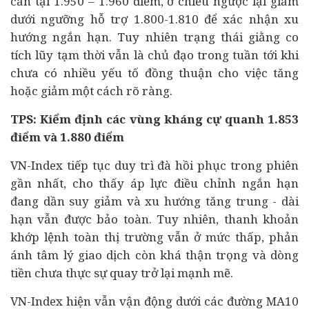
cản tại 1.950 – 1.960 điểm, ở chiều ngược lại giảm
dưới ngưỡng hỗ trợ 1.800-1.810 để xác nhận xu
hướng ngắn hạn. Tuy nhiên trạng thái giằng co
tích lũy tạm thời vẫn là chủ đạo trong tuần tới khi
chưa có nhiều yếu tố đồng thuận cho việc tăng
hoặc giảm một cách rõ ràng.
TPS: Kiểm định các vùng kháng cự quanh 1.853
điểm và 1.880 điểm
VN-Index tiếp tục duy trì đà hồi phục trong phiên
gần nhất, cho thấy áp lực điều chỉnh ngắn hạn
đang dần suy giảm và xu hướng tăng trung - dài
hạn vẫn được bảo toàn. Tuy nhiên, thanh khoản
khớp lệnh toàn thị trường vẫn ở mức thấp, phản
ánh tâm lý giao dịch còn khá thận trọng và dòng
tiền chưa thực sự quay trở lại mạnh mẽ.
VN-Index hiện vẫn vận động dưới các đường MA10