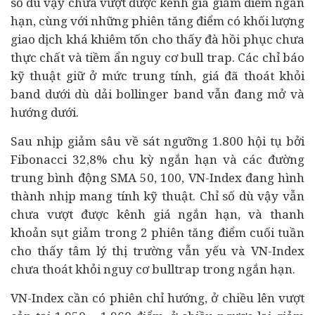
số dù vậy chưa vượt được kênh giá giảm điểm ngắn
hạn, cùng với những phiên tăng điểm có khối lượng
giao dịch khá khiêm tốn cho thấy đà hồi phục chưa
thực chất và tiềm ẩn nguy cơ bull trap. Các chỉ báo
kỹ thuật giữ ở mức trung tính, giá đã thoát khỏi
band dưới dù dải bollinger band vẫn đang mở và
hướng dưới.
Sau nhịp giảm sâu về sát ngưỡng 1.800 hội tụ bởi
Fibonacci 32,8% chu kỳ ngắn hạn và các đường
trung bình động SMA 50, 100, VN-Index đang hình
thành nhịp mang tính kỹ thuật. Chỉ số dù vậy vẫn
chưa vượt được kênh giá ngắn hạn, và thanh
khoản sụt giảm trong 2 phiên tăng điểm cuối tuần
cho thấy tâm lý thị trường vẫn yếu và VN-Index
chưa thoát khỏi nguy cơ bulltrap trong ngắn hạn.
VN-Index cần có phiên chỉ hướng, ở chiều lên vượt