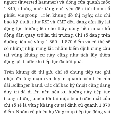
ngược (inverted hammer) và đóng cửa quanh mốc
1.840, nhưng mức tăng chủ yếu đến từ nhóm cổ
phiếu Vingroup. Trên khung đồ thị ngày, các chỉ
báo kỹ thuật như RSI và CMF đều đang dần lấy lại
động lực hướng lên cho thấy dòng tiền mua chủ
động dần quay trở lại thị trường. Chỉ số đang trên
đường tiến về vùng 1.860 - 1.870 điểm và có thể sẽ
có những nhịp rung lắc nhằm kiểm định cung cầu
tại vùng kháng cự này cũng như tích lũy thêm
động lực trước khi tiếp tục đà bứt phá.
Trên khung đồ thị giờ, chỉ số chung tiếp tục ghi
nhận đà tăng mạnh và duy trì quanh biên trên của
dải Bollinger band. Các chỉ báo kỹ thuật cũng đang
duy trì đà đi lên nên nếu xu hướng này tiếp tục
trong những phiên tới thì mục tiêu trước mắt của
chỉ số sẽ là vùng kháng cự tại đỉnh cũ quanh 1.870
điểm. Nhóm cổ phiếu họ Vingroup tiếp tục đóng vai