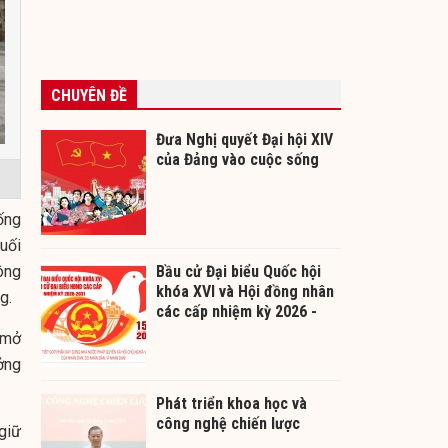
CHUYÊN ĐỀ
Đưa Nghị quyết Đại hội XIV
của Đảng vào cuộc sống
ống
uối
ông
Bầu cử Đại biểu Quốc hội
khóa XVI và Hội đồng nhân
g.
các cấp nhiệm kỳ 2026 -
2031
 mở
ởng
Phát triển khoa học và
công nghệ chiến lược
giữ