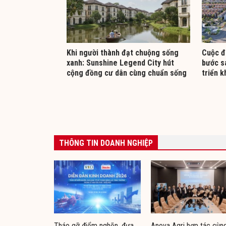
Khi người thành đạt chuộng sống
Cuộc đ
xanh: Sunshine Legend City hút
bước s
cộng đồng cư dân cùng chuẩn sống
triển k
THÔNG TIN DOANH NGHIỆP
Tháo gỡ điểm nghẽn, đưa
Anova Agri hợp tác cùn