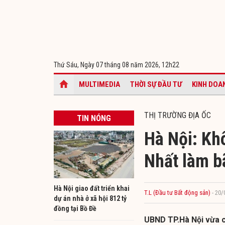
Thứ Sáu, Ngày 07 tháng 08 năm 2026,
12h22
MULTIMEDIA
THỜI SỰ ĐẦU TƯ
KINH DOA
THỊ TRƯỜNG ĐỊA ỐC
TIN NÓNG
Hà Nội: Kh
Nhất làm b
Hà Nội giao đất triển khai
T.L (Đầu tư Bất động sản)
- 20
dự án nhà ở xã hội 812 tỷ
đồng tại Bồ Đề
UBND TP.Hà Nội vừa c