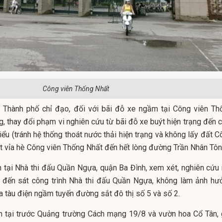
Công viên Thống Nhất
 Thành phố chỉ đạo, đối với bãi đỗ xe ngầm tại Công viên Th
, thay đổi phạm vi nghiên cứu từ bãi đỗ xe buýt hiện trạng đến c
u (tránh hệ thống thoát nước thải hiện trạng và không lấy đất C
át vỉa hè Công viên Thống Nhất đến hết lòng đường Trần Nhân Tôn
m tại Nhà thi đấu Quần Ngựa, quận Ba Đình, xem xét, nghiên cứu
i đến sát công trình Nhà thi đấu Quần Ngựa, không làm ảnh hư
a tàu điện ngầm tuyến đường sắt đô thị số 5 và số 2.
m tại trước Quảng trường Cách mạng 19/8 và vườn hoa Cổ Tân, 