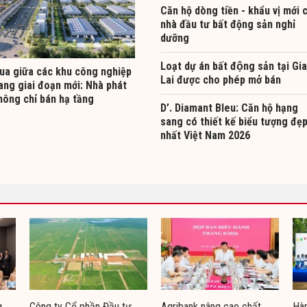
Căn hộ dòng tiền - khẩu vị mới 
nhà đầu tư bất động sản nghỉ
dưỡng
Loạt dự án bất động sản tại Gia
ua giữa các khu công nghiệp
Lai được cho phép mở bán
ang giai đoạn mới: Nhà phát
hông chỉ bán hạ tầng
D’. Diamant Bleu: Căn hộ hạng
sang có thiết kế biểu tượng đẹ
nhất Việt Nam 2026
g
Công ty Cổ phần Đầu tư
Agribank nâng cao chất
Hàn