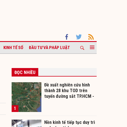
KINH TẾ SỐ
ĐẦU TƯ VÀ PHÁP LUẬT
ĐỌC NHIỀU
Đề xuất nghiên cứu hình
thành 28 khu TOD trên
tuyến đường sắt TP.HCM -
Cần Thơ
1
Nền kinh tế tiếp tục duy trì