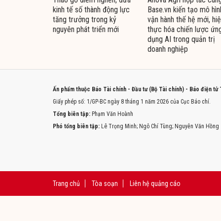
kinh tế số thành động lực
Base.vn kiến tạo mô hìn
tăng trưởng trong kỷ
vận hành thế hệ mới, hi
nguyên phát triển mới
thực hóa chiến lược ứn
dụng AI trong quản trị
doanh nghiệp
Ấn phẩm thuộc Báo Tài chính - Đầu tư (Bộ Tài chính) - Báo điện tử
Giấy phép số: 1/GP-BC ngày 8 tháng 1 năm 2026 của Cục Báo chí.
Tổng biên tập:
Phạm Văn Hoành
Phó tổng biên tập:
Lê Trọng Minh; Ngô Chí Tùng; Nguyễn Văn Hồng
Trang chủ
Tòa soạn
Liên hệ quảng cáo