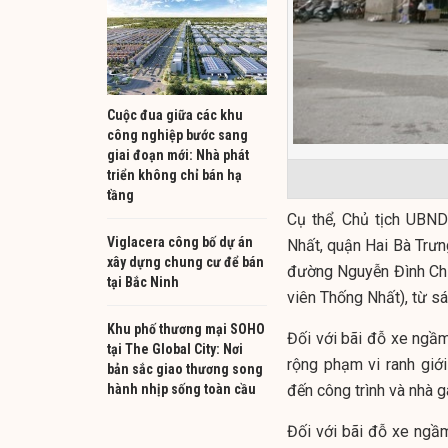
Cuộc đua giữa các khu
công nghiệp bước sang
giai đoạn mới: Nhà phát
triển không chỉ bán hạ
tầng
Cụ thể, Chủ tịch UBND
Viglacera công bố dự án
Nhất, quận Hai Bà Trưng
xây dựng chung cư để bán
đường Nguyễn Đình Chiể
tại Bắc Ninh
viên Thống Nhất), từ s
Khu phố thương mại SOHO
Đối với bãi đỗ xe ngầ
tại The Global City: Nơi
rộng phạm vi ranh giớ
bản sắc giao thương song
hành nhịp sống toàn cầu
đến công trình và nhà g
Đối với bãi đỗ xe ngầ