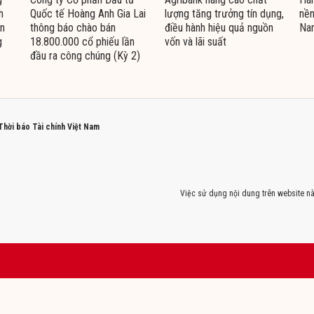
h
Quốc tế Hoàng Anh Gia Lai
lượng tăng trưởng tín dụng,
nền
ện
thông báo chào bán
điều hành hiệu quả nguồn
Na
g
18.800.000 cổ phiếu lần
vốn và lãi suất
đầu ra công chúng (Kỳ 2)
 Thời báo Tài chính Việt Nam
Việc sử dụng nội dung trên website nà