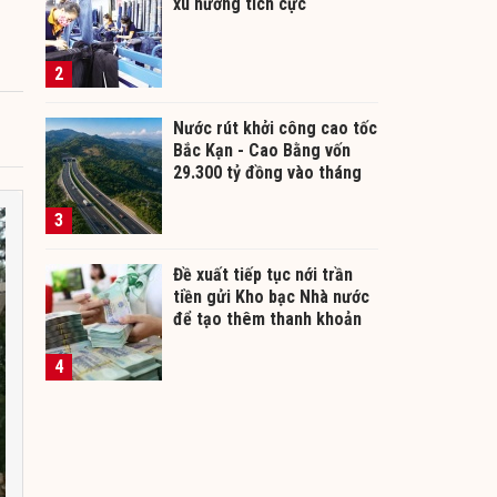
xu hướng tích cực
2
Nước rút khởi công cao tốc
Bắc Kạn - Cao Bằng vốn
29.300 tỷ đồng vào tháng
12/2026
3
Đề xuất tiếp tục nới trần
tiền gửi Kho bạc Nhà nước
để tạo thêm thanh khoản
cho ngân hàng
4