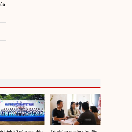
của
p
h trình 50 năm vun đắp
Từ phòng nghiên cứu đến