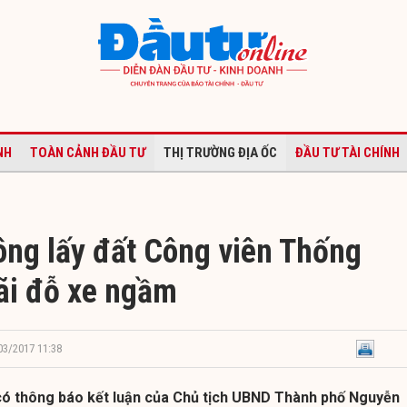
NH
TOÀN CẢNH ĐẦU TƯ
THỊ TRƯỜNG ĐỊA ỐC
ĐẦU TƯ TÀI CHÍNH
ông lấy đất Công viên Thống
ãi đỗ xe ngầm
/03/2017 11:38
ó thông báo kết luận của Chủ tịch UBND Thành phố Nguyễn