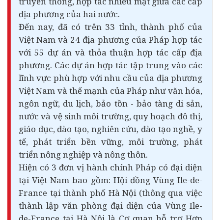
truyền thống, hợp tác nhiều mặt giữa các cấp
địa phương của hai nước.
Đến nay, đã có trên 33 tỉnh, thành phố của
Việt Nam và 24 địa phương của Pháp hợp tác
với 55 dự án và thỏa thuận hợp tác cấp địa
phương. Các dự án hợp tác tập trung vào các
lĩnh vực phù hợp với nhu cầu của địa phương
Việt Nam và thế mạnh của Pháp như văn hóa,
ngôn ngữ, du lịch, bảo tồn - bảo tàng di sản,
nước và vệ sinh môi trường, quy hoạch đô thị,
giáo dục, đào tạo, nghiên cứu, đào tạo nghề,
y
tế
, phát triển bền vững, môi trường, phát
triển nông nghiệp và nông thôn.
Hiện có 3 đơn vị hành chính Pháp có đại diện
tại Việt Nam bao gồm: Hội đồng Vùng Ile-de-
France tại thành phố Hà Nội (thông qua việc
thành lập văn phòng đại diện của Vùng Ile-
de-France tại Hà Nội là Cơ quan hỗ trợ Hợp