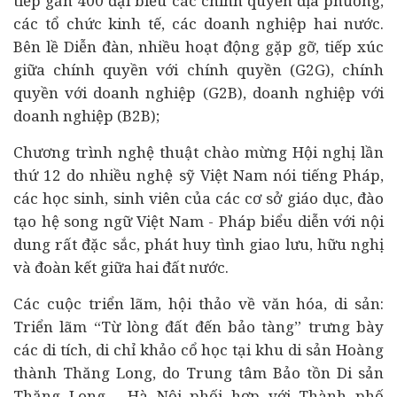
tiếp gần 400 đại biểu các chính quyền địa phương,
các tổ chức kinh tế, các doanh nghiệp hai nước.
Bên lề Diễn đàn, nhiều hoạt động gặp gỡ, tiếp xúc
giữa chính quyền với chính quyền (G2G), chính
quyền với doanh nghiệp (G2B), doanh nghiệp với
doanh nghiệp (B2B);
Chương trình nghệ thuật chào mừng Hội nghị lần
thứ 12 do nhiều nghệ sỹ Việt Nam nói tiếng Pháp,
các học sinh, sinh viên của các cơ sở giáo dục, đào
tạo hệ song ngữ Việt Nam - Pháp biểu diễn với nội
dung rất đặc sắc, phát huy tình giao lưu, hữu nghị
và đoàn kết giữa hai đất nước.
Các cuộc triển lãm, hội thảo về văn hóa, di sản:
Triển lãm “Từ lòng đất đến bảo tàng” trưng bày
các di tích, di chỉ khảo cổ học tại khu di sản Hoàng
thành Thăng Long, do Trung tâm Bảo tồn Di sản
Thăng Long - Hà Nội phối hợp với Thành phố